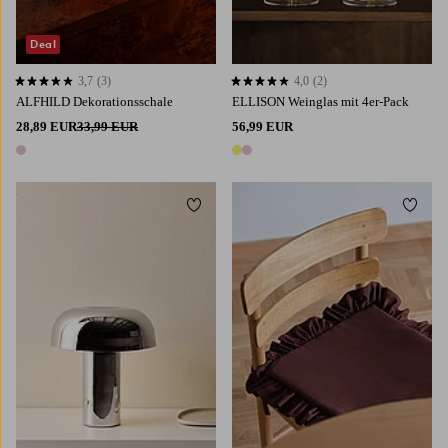
Deal
3,7
(3)
4,0
(2)
3,7 basierend auf 3 Bewertungen
4,0 basierend auf 2 Bewertungen
ALFHILD Dekorationsschale
ELLISON Weinglas mit 4er-Pack
28,89 EUR
33,99 EUR
56,99 EUR
1 Farbe
2 Farben
Zu Favoriten hinzufügen
Zu Fa