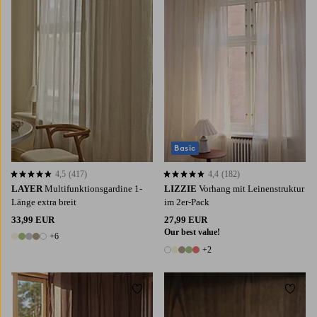
Basic
4,5
(417)
4,4
(182)
4,5 basierend auf 417 Bewertungen
4,4 basierend auf 182 Bewertungen
LAYER
Multifunktionsgardine 1-
LIZZIE
Vorhang mit Leinenstruktur
Länge extra breit
im 2er-Pack
33,99 EUR
27,99 EUR
Our best value!
+6
11 Farben
+2
7 Farben
Zu Favoriten hinzufügen
Zu Fa