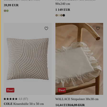
90x240 cm
39,99 EUR
1 149 EUR
2 Farben
4 Farben
Zu Favoriten hinzufügen
Zu Fa
Deal
Deal
4,6
(87)
WALLACE Sitzpolster 38x38 cm
4,6 basierend auf 87 Bewertungen
COLE
Kissenhülle 50 x 50 cm
14,44 EUR
16,99 EUR