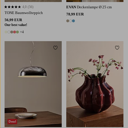
4,0
(56)
EVAN
Deckenlampe Ø 25 cm
4,0 basierend auf 56 Bewertungen
TONE Baumwollteppich
78,99 EUR
56,99 EUR
3 Farben
Our best value!
+4
9 Farben
Zu Favoriten hinzufügen
Zu Fa
Deal