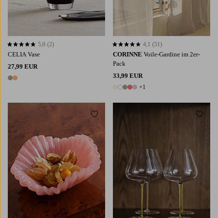
5,0
(2)
4,1
(51)
5,0 basierend auf 2 Bewertungen
4,1 basierend auf 51 Bewertungen
CELIA Vase
CORINNE
Voile-Gardine im 2er-
Pack
27,99 EUR
33,99 EUR
2 Farben
+1
6 Farben
Zu Favoriten hinzufügen
Zu Fa