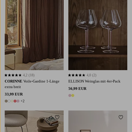
220
250
300
4,2
(18)
4,0
(2)
4,2 basierend auf 18 Bewertungen
4,0 basierend auf 2 Bewertungen
CORINNE
Voile-Gardine 1-Länge
ELLISON Weinglas mit 4er-Pack
extra breit
56,99 EUR
33,99 EUR
2 Farben
+2
7 Farben
Zu Favoriten hinzufügen
Zu Fa
80X250
160X230
200X300
300X400