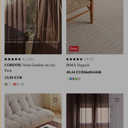
Deal
4,1
(51)
3,9
(7)
4,1 basierend auf 51 Bewertungen
3,9 basierend auf 7 Bewertungen
CORINNE
Voile-Gardine im 2er-
IRMA Teppich
Pack
48,44 EUR
56,99 EUR
33,99 EUR
5 Farben
+1
6 Farben
Zu Favoriten hinzufügen
Zu Fa
220
250
300