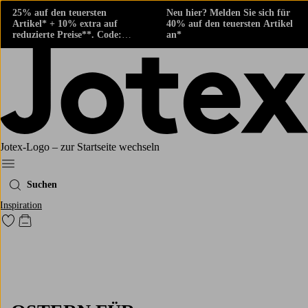
25% auf den teuersten
Neu hier? Melden Sie sich für
Artikel* + 10% extra auf
40% auf den teuersten Artikel
reduzierte Preise**. Code:
an*
424882
Jotex-Logo – zur Startseite wechseln
Ellos‘ Menü
Suchen
Inspiration
Zu den als Favoriten markierten Produkten gehen
Zum Warenkorb