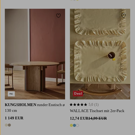
3 Farben
Zu Favoriten hinzufügen
Zu Fa
Deal
KUNGSHOLMEN
runder Esstisch ø
5,0
(1)
5,0 basierend auf 1 Bewertungen
130 cm
WALLACE Tischset mit 2er-Pack
1 149 EUR
12,74 EUR
14,99 EUR
2 Farben
3 Farben