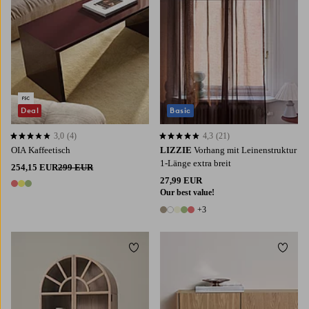
Deal
Basic
3,0
(4)
4,3
(21)
3,0 basierend auf 4 Bewertungen
4,3 basierend auf 21 Bewertungen
OIA Kaffeetisch
LIZZIE
Vorhang mit Leinenstruktur
1-Länge extra breit
254,15 EUR
299 EUR
27,99 EUR
3 Farben
Our best value!
+3
8 Farben
Zu Favoriten hinzufügen
Zu Fa