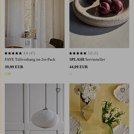
4,8
(47)
5,0
(1)
4,8 basierend auf 47 Bewertungen
5,0 basierend auf 1 Bewertungen
FAYE Tüllvorhang im 2er-Pack
SPLASH
Servierteller
39,99 EUR
44,99 EUR
2 Farben
1 Farbe
Zu Favoriten hinzufügen
Zu Fa