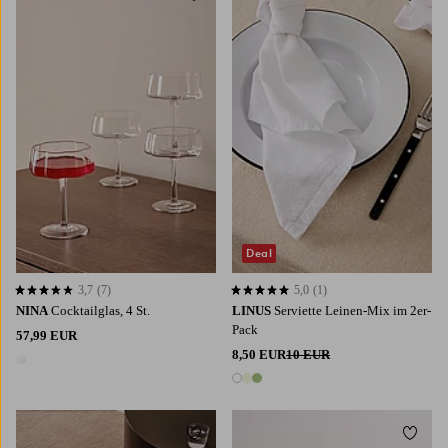
Deal
3,7
(7)
5,0
(1)
3,7 basierend auf 7 Bewertungen
5,0 basierend auf 1 Bewertungen
NINA
Cocktailglas, 4 St.
LINUS
Serviette Leinen-Mix im 2er-
Pack
57,99 EUR
8,50 EUR
10 EUR
1 Farbe
3 Farben
Zu Favoriten hinzufügen
Zu Fa