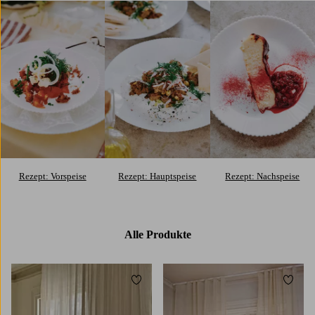
Rezept: Vorspeise
Rezept: Hauptspeise
Rezept: Nachspeise
Alle Produkte
Zu Favoriten hinzufügen
Zu Fa
220
250
300
220
250
300