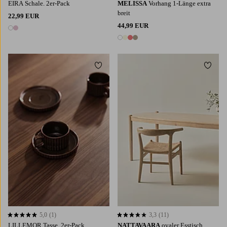
EIRA Schale. 2er-Pack
MELISSA
Vorhang 1-Länge extra
breit
22,99 EUR
44,99 EUR
2 Farben
4 Farben
Zu Favoriten hinzufügen
Zu Fa
5,0
(1)
3,3
(11)
5,0 basierend auf 1 Bewertungen
3,3 basierend auf 11 Bewertungen
LILLEMOR Tasse. 2er-Pack
NATTAVAARA
ovaler Esstisch