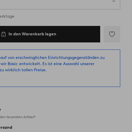
ig
Werktage
In den Warenkorb legen
Zu
Favoriten
hinzufügen
auf von erschwinglichen Einrichtungsgegenständen zu
 wir Basic entwickelt. Es ist eine Auswahl unserer
u wirklich tollen Preise.
?
en teuersten Artikel*
ersand