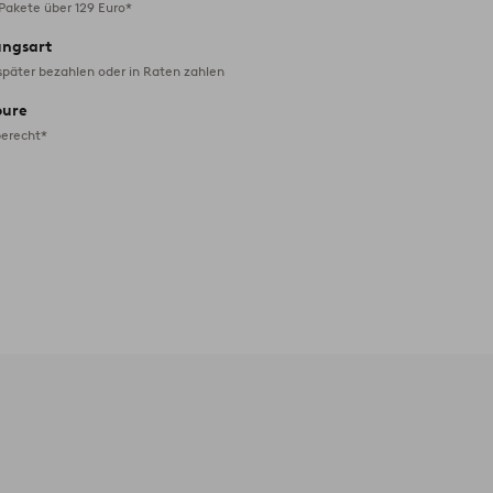
 Pakete über 129 Euro*
ungsart
später bezahlen oder in Raten zahlen
oure
erecht*