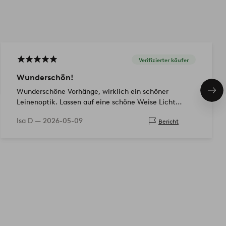
Verifizierter käufer
Wunderschön!
Wunderschöne Vorhänge, wirklich ein schöner
Näc
Pro
Leinenoptik. Lassen auf eine schöne Weise Licht
durch. Kein Bügeln erforderlich, wenn es aus der
Isa D —
2026-05-09
Bericht
Verpackung kommt, was ich wirklich als einen Pl…