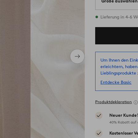
Größe auswählen
Alle Größen vorrät
Lieferung in 4-6 
Nächstes
Um Ihnen den Eink
Produkt
erleichtern, haben
Lieblingsprodukte z
Entdecke Basic
Produktdeklaration
Neuer Kunde
40% Rabatt auf d
Kostenloser V