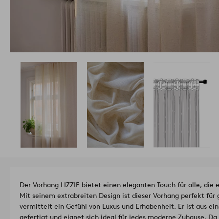
Der Vorhang LIZZIE bietet einen eleganten Touch für alle, die 
Mit seinem extrabreiten Design ist dieser Vorhang perfekt für
vermittelt ein Gefühl von Luxus und Erhabenheit. Er ist aus ei
gefertigt und eignet sich ideal für jedes moderne Zuhause. Da 60 % des Polyesters recycelt sind,