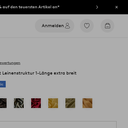
% auf den teuersten Artikel an*
Schli
Anmelden
Zu
Zum
den
Warenko
als
Favoriten
markierten
Produkten
gehen
bewertungen
 Leinenstruktur 1-Länge extra breit
ic
1 S