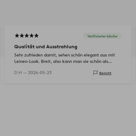
Verifizierter käufer
Qualität und Ausstrahlung
Sehr zufrieden damit, sehen schön elegant aus mit
Leinen-Look. Breit, also kann man sie schön als
Zwischenstück verwenden. Farbe stimmt mit dem
D H —
2026-05-23
Bericht
Bild überein.