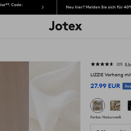
ise**. Code:
Neu hier? Melden Sie sich für 40
Jotex-
Logo
–
zur
Startseite
wechseln
21
8 
LIZZIE Vorhang mit
27.99 EUR
Bas
Farbe: Naturweiß