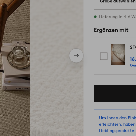
Größe auswählen
2 Größen vorrätig
Lieferung in 4-6 
Ergänzen mit
ST
Nächstes
16
Produkt
Our
Um Ihnen den Eink
erleichtern, haben
Lieblingsprodukte z