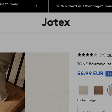
ise**. Code:
20 % Rabatt auf Vorhänge*. Cod
Jotex-
Logo
–
zur
Startseite
wechseln
56
20
TONE Baumwollte
56.99 EUR
Ba
Farbe: Beige