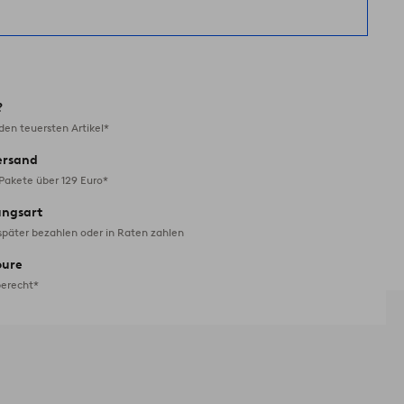
?
en teuersten Artikel*
ersand
 Pakete über 129 Euro*
ungsart
später bezahlen oder in Raten zahlen
oure
erecht*