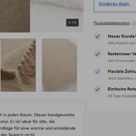
Entdecke Basic
1
/
5
Produktdeklaration
Neuer Kunde
40% Rabatt auf d
Kostenloser V
Gilt für normale
Flexible Zahl
Jetzt bezahlen, 
Einfache Ret
30 Tage Rückgab
it in jeden Raum. Dieser handgewebte
. Er ist ideal für alle, die
undlage für eine warme und einladende
der Teppich nicht