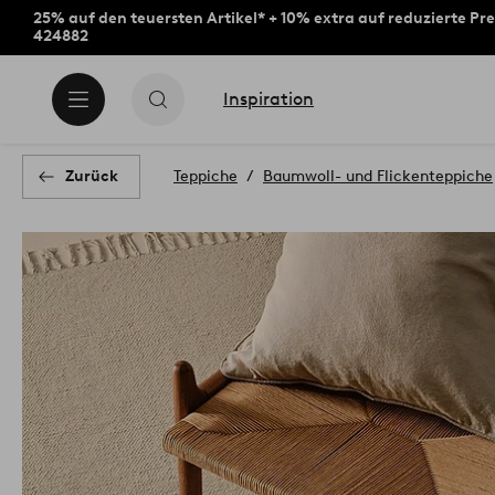
25% auf den teuersten Artikel* + 10% extra auf reduzierte Pre
424882
Inspiration
Zurück
Teppiche
Baumwoll- und Flickenteppiche