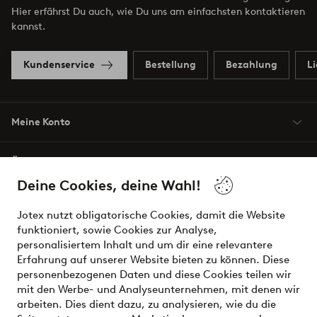
Hier erfährst Du auch, wie Du uns am einfachsten kontaktieren
kannst.
Kundenservice
Bestellung
Bezahlung
L
Meine Konto
Über Jotex
Deine Cookies, deine Wahl!
Unsere Dienstleistungen
Jotex nutzt obligatorische Cookies, damit die Website
funktioniert, sowie Cookies zur Analyse,
Bedingungen
personalisiertem Inhalt und um dir eine relevantere
Erfahrung auf unserer Website bieten zu können. Diese
personenbezogenen Daten und diese Cookies teilen wir
mit den Werbe- und Analyseunternehmen, mit denen wir
Sichere Zahlungen - Jetzt bezahlen oder aufteilen
arbeiten. Dies dient dazu, zu analysieren, wie du die