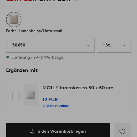
Farbe: Leinenbeige/Naturweiß
50X50
1 St.
Vorrätig
Lieferung in 4-6 Werktage
Ergänzen mit
MOLLY Innenkissen 50 x 50 cm
12 EUR
Our best value!
In den Warenkorb legen