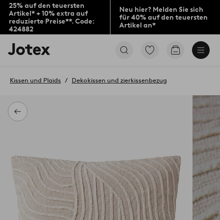
25% auf den teuersten
Neu hier? Melden Sie sich
Artikel* + 10% extra auf
für 40% auf den teuersten
reduzierte Preise**. Code:
Artikel an*
424882
Jotex-
Zu
Zum
Logo
den
Warenkorb
–
als
zur
Favoriten
Kissen und Plaids
Dekokissen und zierkissenbezug
Startseite
markierten
wechseln
Produkten
gehen
Zurück