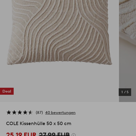
Deal
1
/
5
87
40 bewertungen
COLE Kissenhülle 50 x 50 cm
25.19 EUR
27.99 EUR