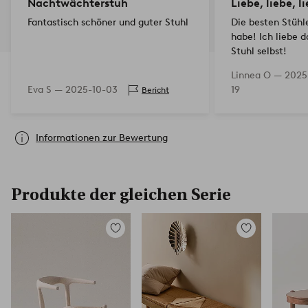
Nachtwächterstuh
Liebe, liebe, l
Fantastisch schöner und guter Stuhl
Die besten Stühle
habe! Ich liebe 
Stuhl selbst!
Linnea O —
2025
Eva S —
2025-10-03
19
Bericht
Informationen zur Bewertung
Produkte der gleichen Serie
Zu
Zu
Favoriten
Favoriten
hinzufügen
hinzufügen