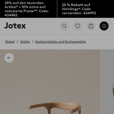
25% auf den teuersten
20 % Rabatt auf
Artikel* + 10% extra auf
Vorhänge*. Code
reduzierte Preise**. Code:
verwenden: 424992
424882
Jotex-
Zu
Zum
Logo
den
Warenkorb
–
als
zur
Favoriten
Möbel
Stühle
Esstischstühle und Küchenstühle
Startseite
markierten
wechseln
Produkten
gehen
Zurück