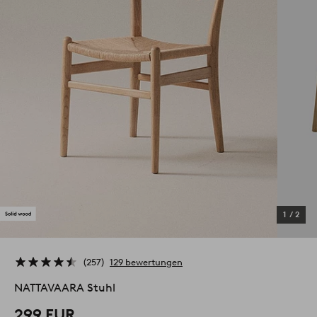
1
/
2
257
129 bewertungen
NATTAVAARA Stuhl
299 EUR