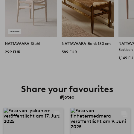
NATTAVAARA
Stuhl
NATTAVAARA
Bank 180 cm
NATTAV
Esstisc
299 EUR
589 EUR
1,149 EU
Share your favourites
#jotex