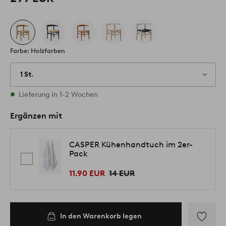
Farbe: Holzfarben
1 St.
Vorrätig
Lieferung in 1-2 Wochen
Ergänzen mit
CASPER Kühenhandtuch im 2er-
Pack
11.90 EUR
14 EUR
In den Warenkorb legen