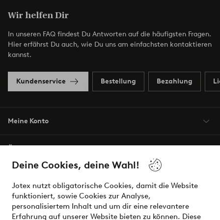
Wir helfen Dir
In unseren FAQ findest Du Antworten auf die häufigsten Fragen.
Hier erfährst Du auch, wie Du uns am einfachsten kontaktieren
kannst.
Kundenservice
Bestellung
Bezahlung
L
Meine Konto
Über Jotex
Deine Cookies, deine Wahl!
Unsere Dienstleistungen
Jotex nutzt obligatorische Cookies, damit die Website
funktioniert, sowie Cookies zur Analyse,
Bedingungen
personalisiertem Inhalt und um dir eine relevantere
Erfahrung auf unserer Website bieten zu können. Diese