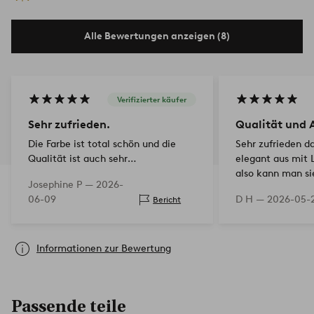
Alle Bewertungen anzeigen (8)
Verifizierter käufer
Sehr zufrieden.
Qualität und 
Die Farbe ist total schön und die
Sehr zufrieden d
Qualität ist auch sehr
elegant aus mit 
zufriedenstellend.
also kann man si
Josephine P —
2026-
Zwischenstück v
06-09
D H —
2026-05-
Bericht
stimmt mit dem B
Informationen zur Bewertung
Passende teile