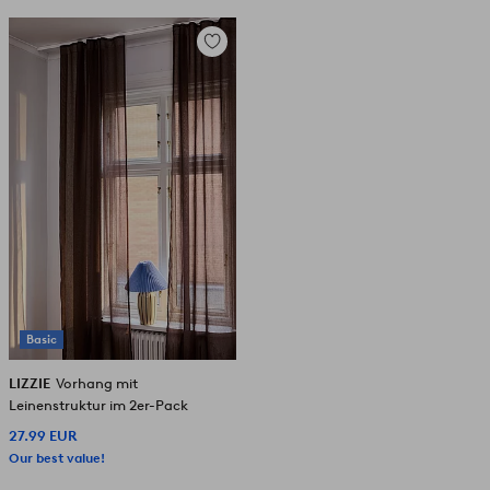
Zu
Favoriten
hinzufügen
Basic
LIZZIE
Vorhang mit
Leinenstruktur im 2er-Pack
27.99 EUR
Our best value!