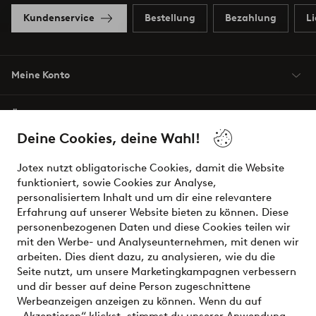
Kundenservice
Bestellung
Bezahlung
L
Meine Konto
Über Jotex
Deine Cookies, deine Wahl!
Unsere Dienstleistungen
Jotex nutzt obligatorische Cookies, damit die Website
funktioniert, sowie Cookies zur Analyse,
Bedingungen
personalisiertem Inhalt und um dir eine relevantere
Erfahrung auf unserer Website bieten zu können. Diese
personenbezogenen Daten und diese Cookies teilen wir
mit den Werbe- und Analyseunternehmen, mit denen wir
Sichere Zahlungen - Jetzt bezahlen oder aufteilen
arbeiten. Dies dient dazu, zu analysieren, wie du die
Seite nutzt, um unsere Marketingkampagnen verbessern
Möchtest du mehr über
unsere
und dir besser auf deine Person zugeschnittene
Zahlungsmöglichkeiten
erfahren?
Werbeanzeigen anzeigen zu können. Wenn du auf