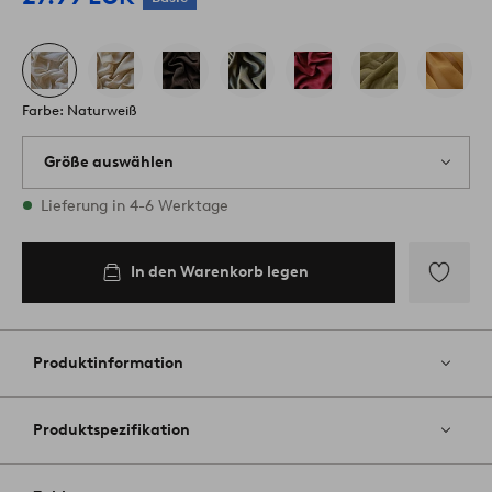
Farbe: Naturweiß
Größe auswählen
Alle Größen vorrätig
Lieferung in 4-6 Werktage
In den Warenkorb legen
Zu
Favoriten
hinzufüg
Produktinformation
Produktspezifikation