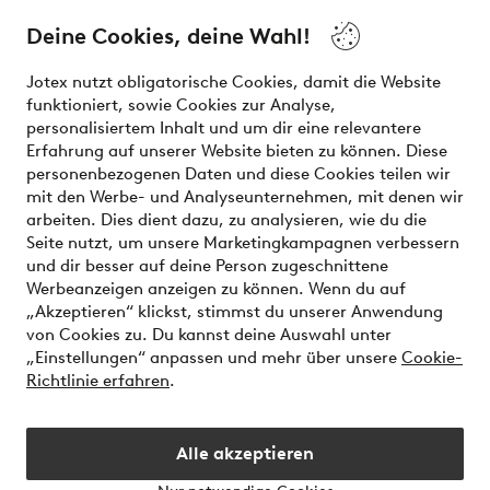
Deine Cookies, deine Wahl!
Unsere Dienstleistungen
Jotex nutzt obligatorische Cookies, damit die Website
funktioniert, sowie Cookies zur Analyse,
Bedingungen
personalisiertem Inhalt und um dir eine relevantere
Erfahrung auf unserer Website bieten zu können. Diese
personenbezogenen Daten und diese Cookies teilen wir
mit den Werbe- und Analyseunternehmen, mit denen wir
Sichere Zahlungen - Jetzt bezahlen oder aufteilen
arbeiten. Dies dient dazu, zu analysieren, wie du die
Seite nutzt, um unsere Marketingkampagnen verbessern
Möchtest du mehr über
unsere
und dir besser auf deine Person zugeschnittene
Zahlungsmöglichkeiten
erfahren?
Werbeanzeigen anzeigen zu können. Wenn du auf
„Akzeptieren“ klickst, stimmst du unserer Anwendung
von Cookies zu. Du kannst deine Auswahl unter
„Einstellungen“ anpassen und mehr über unsere
Cookie-
Richtlinie erfahren
.
Österreich - Land auswählen
Alle akzeptieren
Instagram
Facebook