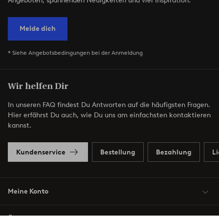
Angeboten, spannenden Neuigkeiten und viel Inspiration.
Melde dich
* Siehe Angebotsbedingungen bei der Anmeldung
Wir helfen Dir
In unseren FAQ findest Du Antworten auf die häufigsten Fragen.
Hier erfährst Du auch, wie Du uns am einfachsten kontaktieren
kannst.
Kundenservice
Bestellung
Bezahlung
L
Meine Konto
Über Jotex