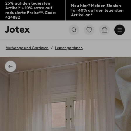
25% auf den teuersten
Neu hier? Melden Sie sich
Artikel* + 10% extra auf
für 40% auf den teuersten
reduzierte Preise**. Code:
Artikel an*
424882
Jotex-
Zu
Zum
Logo
den
Warenkorb
–
als
zur
Favoriten
Vorhänge und Gardinen
Leinengardinen
Startseite
markierten
wechseln
Produkten
gehen
Zurück