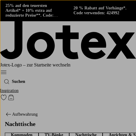
25% auf den teuersten
20 % Rabatt auf Vorhänge*.
Artikel* + 10% extra auf
Code verwenden: 424992
reduzierte Preise**. Code:
424882
Jotex-Logo – zur Startseite wechseln
Ellos‘ Menü
Suchen
Inspiration
Zu den als Favoriten markierten Produkten gehen
Zum Warenkorb
Aufbewahrung
Nachttische
Kommoden
TV-Bänke
Nachttische
Anrichten & S