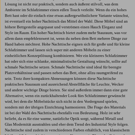
Lösung ist nicht nur praktisch, sondern auch äußerst stilvoll, was dem
Ambiente im Schlafzimmer einen edlen Touch verleiht. Wenn du ein hohes
Bett hast oder dir einfach eine etwas außergewöhnlichere Variante wünschst,
ist eventuell ein hoher Nachttisch das Mittel der Wahl. Diese Möbel sind an
höhere Bettgestelle angepasst und verströmen einen Hauch Eleganz und
Style im Raum. Ein hoher Nachttisch bietet zudem mehr Stauraum, was vor
allem dann empfehlenswert ist, wenn du neben dem Bett mehrere Dinge zur
Hand haben möchtest. Hohe Nachttische eignen sich für große und für kleine
Schlafzimmer und lassen sich super mit anderen Möbeln zu einer
einheitlichen Konzeptlösung kombinieren. Wer ein kleineres Schlafzimmer
hat oder sich eine schlanke, minimalistische Gestaltung wünscht, sollte auf
schmale Nachttische setzen. Schmale Nachttische sind ideal für beengte
Platzverhältnisse und passen neben das Bett, ohne allzu raumgreifend zu
sein. Trotz ihrer kompakten Abmessungen können diese Nachttische
praktischen Stauraum und ausreichend Abstellfläche für Leuchte, Wecker
und andere wichtige Dinge bieten. Sie sind außerdem immer dann eine gute
Alternative, wenn ein zurückhaltender Look fürs Schlafzimmer gewünscht
wird, bei dem die Möbelstücke sich nicht in den Vordergrund spielen,
sondern mit der übrigen Einrichtung harmonieren. Die Frage des Materials
ist bei der Wahl des Nachttischs ebenfalls von Bedeutung. Holz ist sehr
beliebt, da es für eine warme, natürliche Optik sorgt, während Metall und
Glas Modernität ausstrahlen und eher dem Trend des Industrial Style folgen.
Nachttische sind zudem in verschiedenen Farben erhältlich, von klassischem