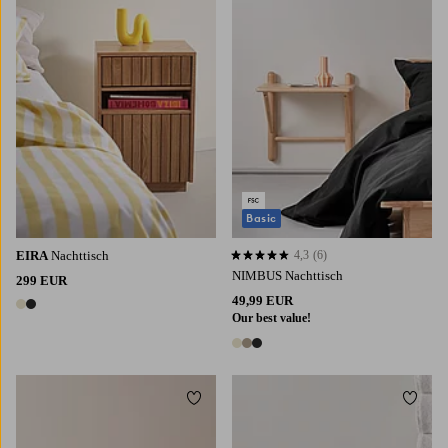
Basic
EIRA
Nachttisch
4,3
(6)
4,3 basierend auf 6 Bewertungen
NIMBUS Nachttisch
299 EUR
49,99 EUR
2 Farben
Our best value!
3 Farben
Zu Favoriten hinzufügen
Zu Fa