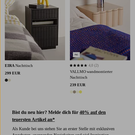
EIRA
Nachttisch
4,0
(2)
4,0 basierend auf 2 Bewertungen
VALLMO wandmontierter
299 EUR
Nachttisch
2 Farben
239 EUR
4 Farben
Bist du neu hier? Melde dich für
40% auf den
teuersten Artikel an*
Als Kunde bei uns stehen Sie an erster Stelle mit exklusiven