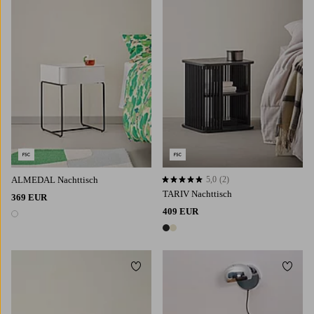
ALMEDAL Nachttisch
5,0
(2)
5,0 basierend auf 2 Bewertungen
TARIV Nachttisch
369 EUR
409 EUR
1 Farbe
2 Farben
Zu Favoriten hinzufügen
Zu Fa