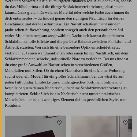
Weiß und Schwarz bis hin zu mutigeren Nuancen wie Blau oder Grün, sodass
du das Möbel prima auf die übrige Schlafzimmereinrichtung abstimmen
kannst. Ganz gleich, für welches Material oder welche Farbe auch immer du
dich entscheidest – du findest genau den richtigen Nachttisch für deinen
Geschmack und deine Bedürfnisse. Ein Nachttisch dient nicht nur der
praktischen Aufbewahrung, sondern spiegelt auch den persönlichen Stil
wider. Mit einem sorgsam ausgewählten Nachttisch kannst du in deinem
Schlafzimmer tolle Effekte und die perfekte Balance zwischen Funktion und
Ästhetik erzielen. Wer sich für eine besondere Optik entscheidet, setzt
vielleicht auf einen wandmontierten oder einen hohen Nachttisch, um dem
Schlafzimmer eine schicke, individuelle Note zu verleihen. Bei uns findest
du eine große Auswahl an Nachttischen in verschiedenen Größen,
Materialien und Stilen. Ob du einen Nachttisch für eine kleine Wohnung
suchst oder ein Modell für ein großes Schlafzimmer, bei uns wirst du auf
jeden Fall fündig. Entdecke unser umfangreiches Sortiment online und
bestelle bequem deinen Nachttisch, um deine Schlafzimmereinrichtung zu
komplettieren. Schließlich ist ein Nachttisch nicht nur ein praktisches
Möbelstück – er ist ein wichtiges Element deines persönlichen Styles und
Komforts.
Zu Favoriten hinzufügen
Zu Fa