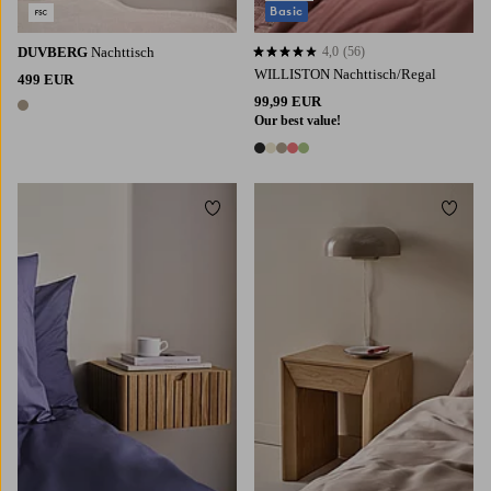
Basic
DUVBERG
Nachttisch
4,0
(56)
4,0 basierend auf 56 Bewertungen
WILLISTON Nachttisch/Regal
499 EUR
99,99 EUR
1 Farbe
Our best value!
5 Farben
Zu Favoriten hinzufügen
Zu Fa