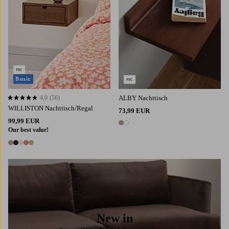
Basic
4,0
(56)
ALBY Nachttisch
4,0 basierend auf 56 Bewertungen
WILLISTON Nachttisch/Regal
73,99 EUR
99,99 EUR
2 Farben
Our best value!
5 Farben
New in