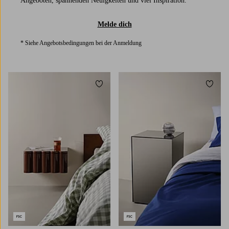
Angeboten, spannenden Neuigkeiten und viel Inspiration.
Melde dich
* Siehe Angebotsbedingungen bei der Anmeldung
Zu Favoriten hinzufügen
Zu Fa