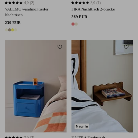
4,0
(2)
3,0
(1)
4,0 basierend auf 2 Bewertungen
3,0 basierend auf 1 Bewertungen
VALLMO wandmontierter
FIRA Nachttisch 2-Stücke
Nachttisch
369 EUR
239 EUR
2 Farben
4 Farben
Zu Favoriten hinzufügen
Zu Fa
New in
3,0
(2)
NAJERA Nachttisch