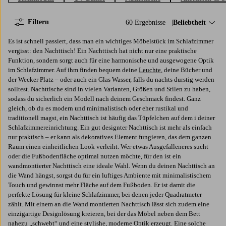
Filtern
60 Ergebnisse
Sortieren nach:
Beliebtheit
Es ist schnell passiert, dass man ein wichtiges Möbelstück im Schlafzimmer
vergisst: den Nachttisch! Ein Nachttisch hat nicht nur eine praktische
Funktion, sondern sorgt auch für eine harmonische und ausgewogene Optik
im Schlafzimmer. Auf ihm finden bequem deine
Leuchte
, deine Bücher und
der Wecker Platz – oder auch ein Glas Wasser, falls du nachts durstig werden
solltest. Nachttische sind in vielen Varianten, Größen und Stilen zu haben,
sodass du sicherlich ein Modell nach deinem Geschmack findest. Ganz
gleich, ob du es modern und minimalistisch oder eher rustikal und
traditionell magst, ein Nachttisch ist häufig das Tüpfelchen auf dem i deiner
Schlafzimmereinrichtung. Ein gut designter Nachttisch ist mehr als einfach
nur praktisch – er kann als dekoratives Element fungieren, das dem ganzen
Raum einen einheitlichen Look verleiht. Wer etwas Ausgefalleneres sucht
oder die Fußbodenfläche optimal nutzen möchte, für den ist ein
wandmontierter Nachttisch eine ideale Wahl. Wenn du deinen Nachttisch an
die Wand hängst, sorgst du für ein luftiges Ambiente mit minimalistischem
Touch und gewinnst mehr Fläche auf dem Fußboden. Er ist damit die
perfekte Lösung für kleine Schlafzimmer, bei denen jeder Quadratmeter
zählt. Mit einem an die Wand montierten Nachttisch lässt sich zudem eine
einzigartige Designlösung kreieren, bei der das Möbel neben dem Bett
nahezu „schwebt“ und eine stylishe, moderne Optik erzeugt. Eine solche