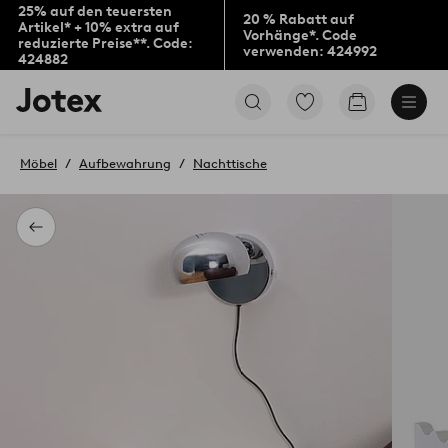
25% auf den teuersten
20 % Rabatt auf
Artikel* + 10% extra auf
Vorhänge*. Code
reduzierte Preise**. Code:
verwenden: 424992
424882
Jotex-
Zu
Zum
Logo
den
Warenkorb
–
als
zur
Favoriten
Möbel
Aufbewahrung
Nachttische
Startseite
markierten
wechseln
Produkten
gehen
Zurück