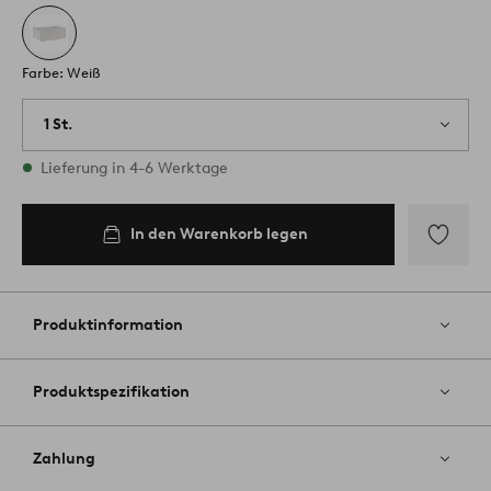
Farbe: Weiß
1 St.
Vorrätig
Lieferung in 4-6 Werktage
In den Warenkorb legen
Zu
Favoriten
hinzufüg
Produktinformation
Produktspezifikation
Zahlung