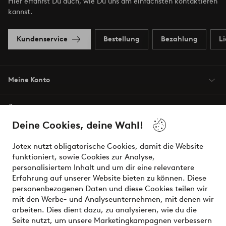
Hier erfährst Du auch, wie Du uns am einfachsten kontaktieren
kannst.
Kundenservice
Bestellung
Bezahlung
L
Meine Konto
Über Jotex
Deine Cookies, deine Wahl!
Unsere Dienstleistungen
Jotex nutzt obligatorische Cookies, damit die Website
funktioniert, sowie Cookies zur Analyse,
Bedingungen
personalisiertem Inhalt und um dir eine relevantere
Erfahrung auf unserer Website bieten zu können. Diese
personenbezogenen Daten und diese Cookies teilen wir
mit den Werbe- und Analyseunternehmen, mit denen wir
Sichere Zahlungen - Jetzt bezahlen oder aufteilen
arbeiten. Dies dient dazu, zu analysieren, wie du die
Seite nutzt, um unsere Marketingkampagnen verbessern
Möchtest du mehr über
unsere