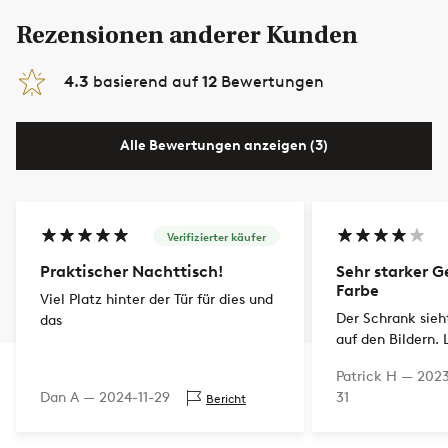
Rezensionen anderer Kunden
4.3
basierend auf
12
Bewertungen
Alle Bewertungen anzeigen (3)
Verifizierter käufer
Praktischer Nachttisch!
Sehr starker 
Farbe
Viel Platz hinter der Tür für dies und
Der Schrank sieh
das
auf den Bildern. 
stark nach Farbe 
Patrick H —
2023
10 Tagen noch so 
Dan A —
2024-11-29
31
Bericht
im Flur auslüfte