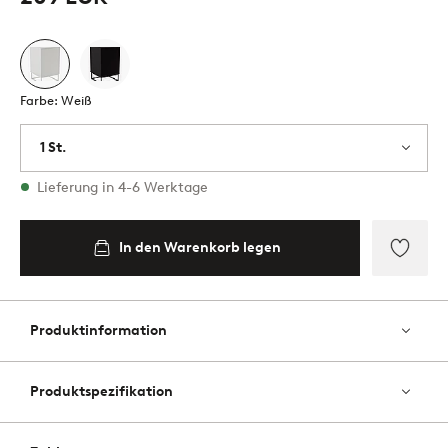
Farbe: Weiß
1 St.
Vorrätig
Lieferung in 4-6 Werktage
In den Warenkorb legen
Zu
Favori
hinzu
Produktinformation
Produktspezifikation