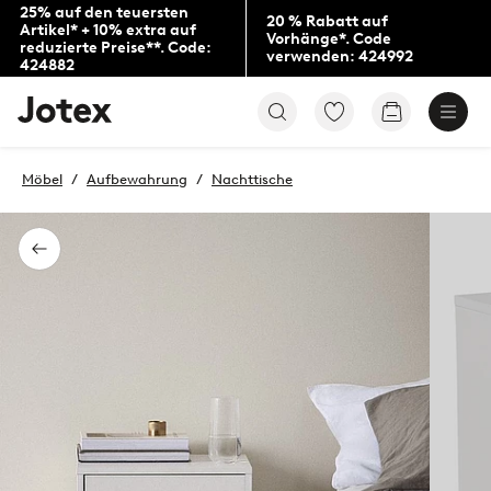
25% auf den teuersten
20 % Rabatt auf
Artikel* + 10% extra auf
Vorhänge*. Code
reduzierte Preise**. Code:
verwenden: 424992
424882
Jotex-
Zu
Zum
Logo
den
Warenkorb
–
als
zur
Favoriten
Möbel
Aufbewahrung
Nachttische
Startseite
markierten
wechseln
Produkten
gehen
Zurück