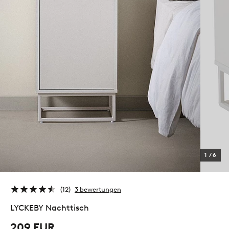
1
/
6
12
3 bewertungen
LYCKEBY Nachttisch
209 EUR