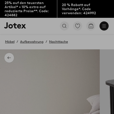
25% auf den teuersten
20 % Rabatt auf
Artikel* + 10% extra auf
Vorhänge*. Code
reduzierte Preise**. Code:
verwenden: 424992
424882
Jotex-
Zu
Zum
Logo
den
Warenkorb
–
als
zur
Favoriten
Möbel
Aufbewahrung
Nachttische
Startseite
markierten
wechseln
Produkten
gehen
Zurück