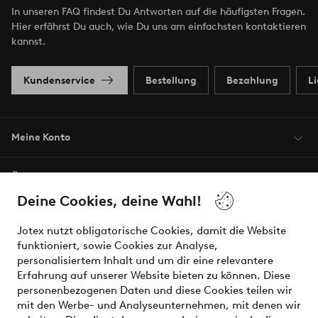
In unseren FAQ findest Du Antworten auf die häufigsten Fragen.
Hier erfährst Du auch, wie Du uns am einfachsten kontaktieren
kannst.
Kundenservice
Bestellung
Bezahlung
L
Meine Konto
Über Jotex
Deine Cookies, deine Wahl!
Unsere Dienstleistungen
Jotex nutzt obligatorische Cookies, damit die Website
funktioniert, sowie Cookies zur Analyse,
Bedingungen
personalisiertem Inhalt und um dir eine relevantere
Erfahrung auf unserer Website bieten zu können. Diese
personenbezogenen Daten und diese Cookies teilen wir
mit den Werbe- und Analyseunternehmen, mit denen wir