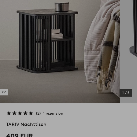
1
/
5
2
1 rezension
TARIV Nachttisch
409 EUR