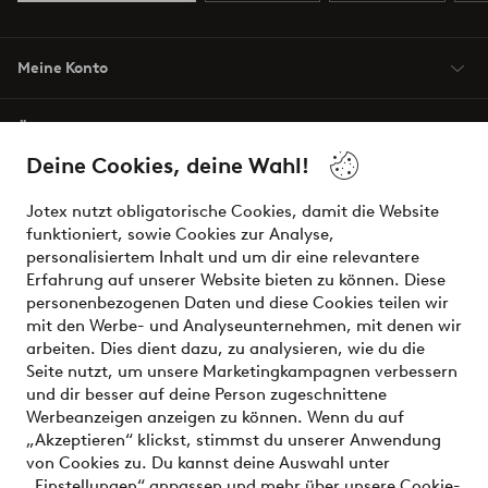
Meine Konto
Über Jotex
Deine Cookies, deine Wahl!
Unsere Dienstleistungen
Jotex nutzt obligatorische Cookies, damit die Website
funktioniert, sowie Cookies zur Analyse,
Bedingungen
personalisiertem Inhalt und um dir eine relevantere
Erfahrung auf unserer Website bieten zu können. Diese
personenbezogenen Daten und diese Cookies teilen wir
mit den Werbe- und Analyseunternehmen, mit denen wir
Sichere Zahlungen - Jetzt bezahlen oder aufteilen
arbeiten. Dies dient dazu, zu analysieren, wie du die
Seite nutzt, um unsere Marketingkampagnen verbessern
Möchtest du mehr über
unsere
und dir besser auf deine Person zugeschnittene
Zahlungsmöglichkeiten
erfahren?
Werbeanzeigen anzeigen zu können. Wenn du auf
„Akzeptieren“ klickst, stimmst du unserer Anwendung
von Cookies zu. Du kannst deine Auswahl unter
„Einstellungen“ anpassen und mehr über unsere
Cookie-