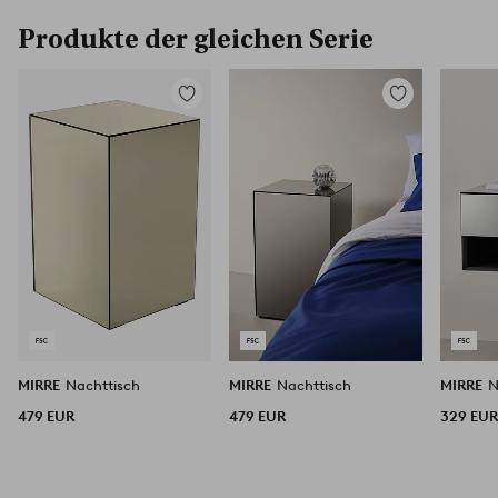
Produkte der gleichen Serie
Zu
Zu
Favoriten
Favoriten
hinzufügen
hinzufügen
MIRRE
Nachttisch
MIRRE
Nachttisch
MIRRE
N
479 EUR
479 EUR
329 EU