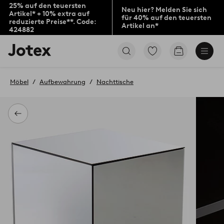
25% auf den teuersten
Neu hier? Melden Sie sich
Artikel* + 10% extra auf
für 40% auf den teuersten
reduzierte Preise**. Code:
Artikel an*
424882
Jotex-
Zu
Zum
Logo
den
Warenkorb
–
als
zur
Favoriten
Möbel
Aufbewahrung
Nachttische
Startseite
markierten
wechseln
Produkten
gehen
Zurück