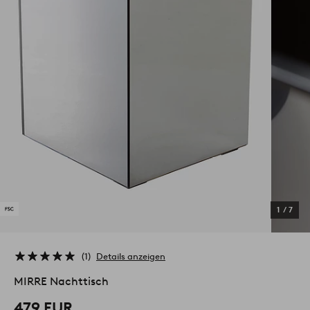
1
/
7
1
Details anzeigen
MIRRE Nachttisch
479 EUR