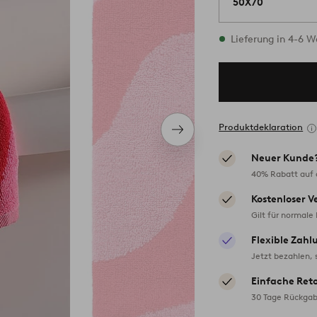
50X70
Vorrätig
Lieferung in 4-6 
Produktdeklaration
Nächstes
Produkt
Neuer Kunde
40% Rabatt auf d
Kostenloser V
Gilt für normale
Flexible Zahl
Jetzt bezahlen, 
Einfache Ret
30 Tage Rückgab