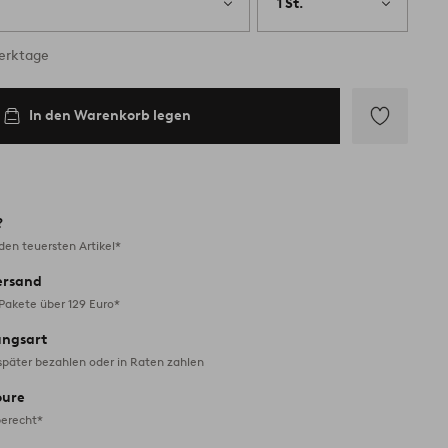
1 St.
Werktage
In den Warenkorb legen
Zu
Favoriten
hinzufügen
?
en teuersten Artikel*
ersand
 Pakete über 129 Euro*
ungsart
später bezahlen oder in Raten zahlen
oure
erecht*