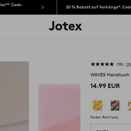
ise**. Code:
20 % Rabatt auf Vorhänge*. Cod
Jotex-
Logo
–
zur
Startseite
wechseln
38
13
WAVES Handtuch 
14.99 EUR
Farbe: Rot/rosa