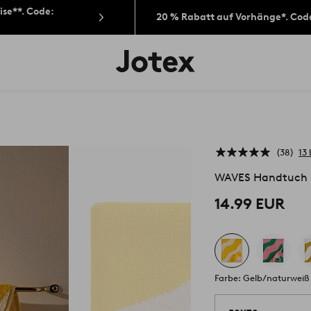
ise**. Code:
20 % Rabatt auf Vorhänge*. Cod
Jotex-
Logo
–
zur
Startseite
wechseln
38
13
WAVES Handtuch 
14.99 EUR
Farbe: Gelb/naturweiß