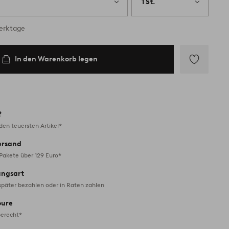
1 St.
Werktage
In den Warenkorb legen
Zu
Favoriten
hinzufügen
?
en teuersten Artikel*
ersand
 Pakete über 129 Euro*
ungsart
später bezahlen oder in Raten zahlen
oure
erecht*