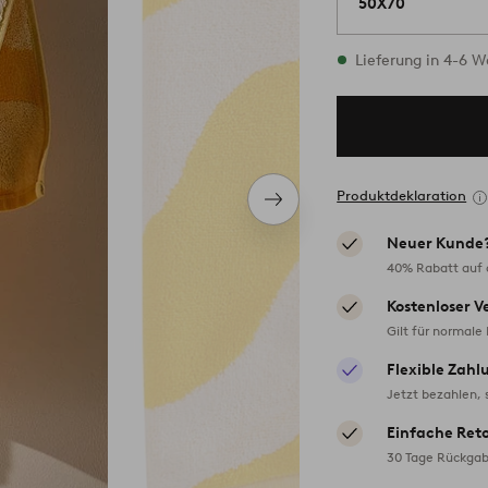
50X70
Vorrätig
Lieferung in 4-6 
Produktdeklaration
Nächstes
Produkt
Neuer Kunde
40% Rabatt auf d
Kostenloser V
Gilt für normale
Flexible Zahl
Jetzt bezahlen, 
Einfache Ret
30 Tage Rückgab