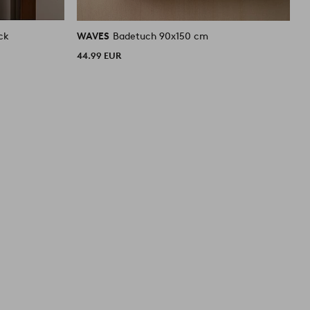
ck
WAVES
Badetuch 90x150 cm
D
44.99 EUR
6