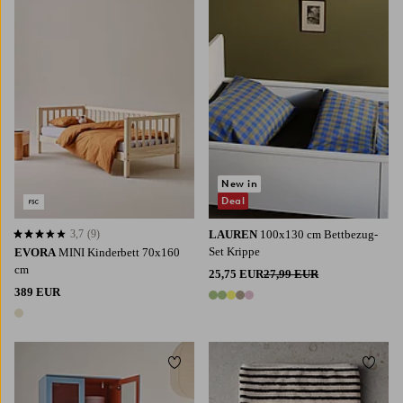
New in
Deal
3,7
(9)
LAUREN
100x130 cm Bettbezug-
3,7 basierend auf 9 Bewertungen
Set Krippe
EVORA
MINI Kinderbett 70x160
cm
25,75 EUR
27,99 EUR
389 EUR
5 Farben
1 Farbe
Zu Favoriten hinzufügen
Zu Fa
98/104
122/128