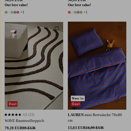
Our best value!
Our best value!
+1
+1
6 Farben
6 Farben
Zu Favoriten hinzufügen
Zu Fa
130X190
160X230
New in
Deal
Deal
4,6
(23)
LAUREN
mini Bettwäsche 70x80
4,6 basierend auf 23 Bewertungen
cm
WAVE Baumwollteppich
15,63 EUR
16,99 EUR
79,20 EUR
99 EUR