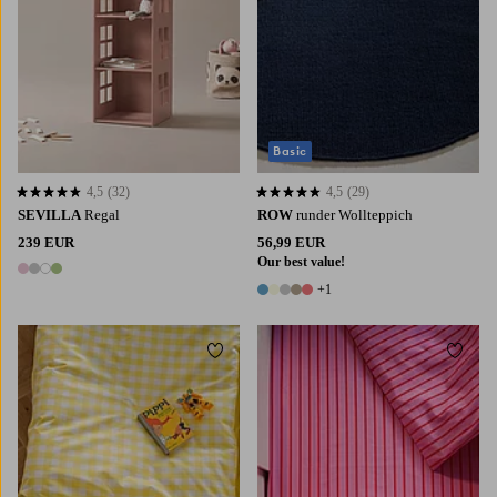
Basic
4,5
(32)
4,5
(29)
4,5 basierend auf 32 Bewertungen
4,5 basierend auf 29 Bewertungen
SEVILLA
Regal
ROW
runder Wollteppich
239 EUR
56,99 EUR
Our best value!
4 Farben
+1
6 Farben
Zu Favoriten hinzufügen
Zu Fa