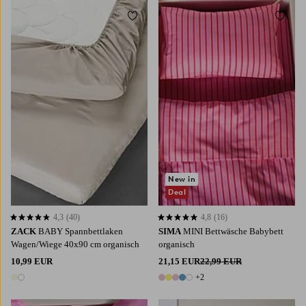
Zu Favoriten hinzufügen
Zu Fa
New in
Deal
4,3
(40)
4,8
(16)
4,3 basierend auf 40 Bewertungen
4,8 basierend auf 16 Bewertungen
ZACK
BABY Spannbettlaken
SIMA
MINI Bettwäsche Babybett
Wagen/Wiege 40x90 cm organisch
organisch
10,99 EUR
21,15 EUR
22,99 EUR
+2
2 Farben
7 Farben