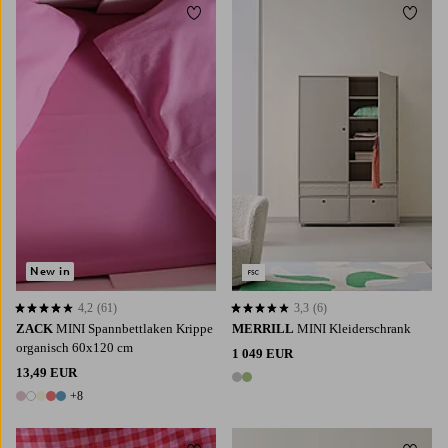
Zu Favoriten hinzufügen
Zu Fa
New in
4,2
(61)
3,3
(6)
4,2 basierend auf 61 Bewertungen
3,3 basierend auf 6 Bewertungen
ZACK
MINI Spannbettlaken Krippe
MERRILL
MINI Kleiderschrank
organisch 60x120 cm
1 049 EUR
13,49 EUR
2 Farben
+8
13 Farben