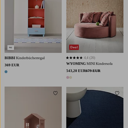
Deal
BIBBI
Kinderbücherregal
4,4
(26)
4,4 basierend auf 26 Bewertungen
WYOMING
MINI Kindersofa
369 EUR
543,20 EUR
679 EUR
1 Farbe
2 Farben
Zu Favoriten hinzufügen
Zu Fa
120
160