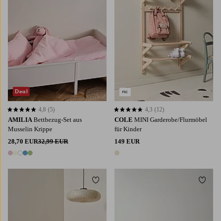
Deal
4,8
(5)
4,3
(12)
4,8 basierend auf 5 Bewertungen
4,3 basierend auf 12 Bewertungen
AMILIA
Bettbezug-Set aus
COLE
MINI Garderobe/Flurmöbel
Musselin Krippe
für Kinder
28,70 EUR
32,99 EUR
149 EUR
5 Farben
1 Farbe
Zu Favoriten hinzufügen
Zu Fa