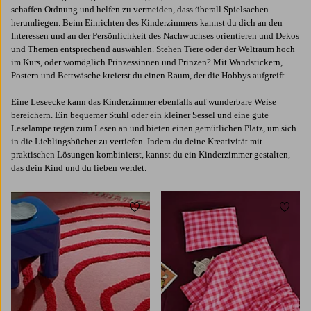
schaffen Ordnung und helfen zu vermeiden, dass überall Spielsachen
herumliegen. Beim Einrichten des Kinderzimmers kannst du dich an den
Interessen und an der Persönlichkeit des Nachwuchses orientieren und Dekos
und Themen entsprechend auswählen. Stehen Tiere oder der Weltraum hoch
im Kurs, oder womöglich Prinzessinnen und Prinzen? Mit Wandstickern,
Postern und Bettwäsche kreierst du einen Raum, der die Hobbys aufgreift.
Eine Leseecke kann das Kinderzimmer ebenfalls auf wunderbare Weise
bereichern. Ein bequemer Stuhl oder ein kleiner Sessel und eine gute
Leselampe regen zum Lesen an und bieten einen gemütlichen Platz, um sich
in die Lieblingsbücher zu vertiefen. Indem du deine Kreativität mit
praktischen Lösungen kombinierst, kannst du ein Kinderzimmer gestalten,
das dein Kind und du lieben werdet.
Zu Favoriten hinzufügen
Zu Fa
130X190
160X230