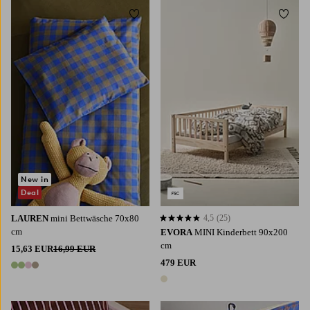
Zu Favoriten hinzufügen
Zu Fa
New in
Deal
LAUREN
mini Bettwäsche 70x80
4,5
(25)
4,5 basierend auf 25 Bewertungen
cm
EVORA
MINI Kinderbett 90x200
cm
15,63 EUR
16,99 EUR
479 EUR
4 Farben
1 Farbe