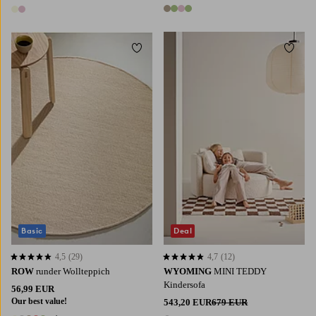
4 Farben
2 Farben
Zu Favoriten hinzufügen
Zu Fa
120
160
Basic
Deal
4,5
(29)
4,7
(12)
4,5 basierend auf 29 Bewertungen
4,7 basierend auf 12 Bewertungen
ROW
runder Wollteppich
WYOMING
MINI TEDDY
Kindersofa
56,99 EUR
Our best value!
543,20 EUR
679 EUR