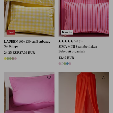
Deal
New in
LAUREN
100x130 cm Bettbezug-
5,0
(3)
5,0 basierend auf 3 Bewertungen
Set Krippe
SIMA
MINI Spannbettlaken
Babybett organisch
24,35 EUR
27,99 EUR
13,49 EUR
5 Farben
5 Farben
Zu Favoriten hinzufügen
Zu Fa