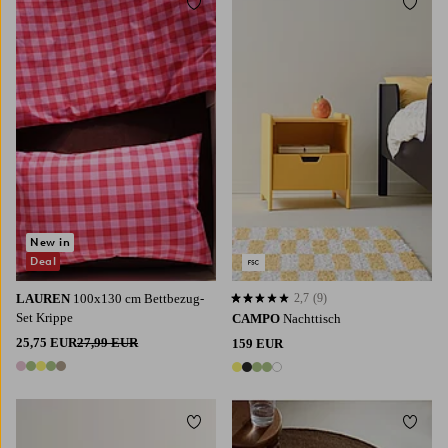
Zu Favoriten hinzufügen
Zu Fa
New in
Deal
LAUREN
100x130 cm Bettbezug-
2,7
(9)
2,7 basierend auf 9 Bewertungen
Set Krippe
CAMPO
Nachttisch
25,75 EUR
27,99 EUR
159 EUR
5 Farben
5 Farben
Zu Favoriten hinzufügen
Zu Fa