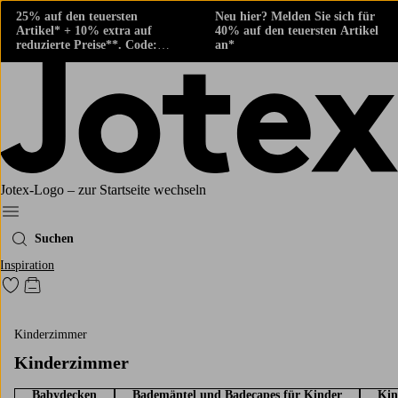
25% auf den teuersten
Neu hier? Melden Sie sich für
Artikel* + 10% extra auf
40% auf den teuersten Artikel
reduzierte Preise**. Code:
an*
424882
Jotex-Logo – zur Startseite wechseln
Ellos‘ Menü
Suchen
Inspiration
Zu den als Favoriten markierten Produkten gehen
Zum Warenkorb
Kinderzimmer
Kinderzimmer
Babydecken
Bademäntel und Badecapes für Kinder
Kin