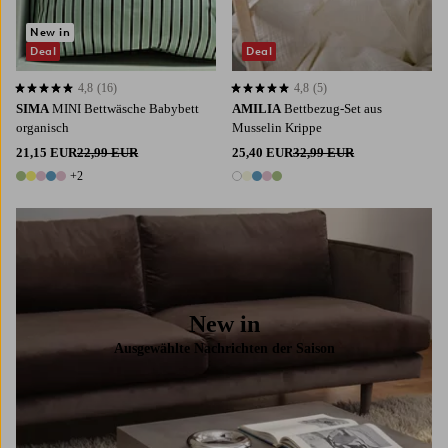
New in
Deal
Deal
4,8
(16)
4,8
(5)
4,8 basierend auf 16 Bewertungen
4,8 basierend auf 5 Bewertungen
SIMA
MINI Bettwäsche Babybett
AMILIA
Bettbezug-Set aus
organisch
Musselin Krippe
21,15 EUR
22,99 EUR
25,40 EUR
32,99 EUR
+2
7 Farben
5 Farben
New in
Ausgewählte Nachrichten der Saison