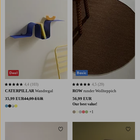
120
160
Deal
Basic
4,4
(103)
4,5
(29)
4,4 basierend auf 103 Bewertungen
4,5 basierend auf 29 Bewertungen
CATERPILLAR
Wandregal
ROW
runder Wollteppich
35,99 EUR
44,99 EUR
56,99 EUR
Our best value!
4 Farben
+1
6 Farben
Zu Favoriten hinzufügen
Zu Fa