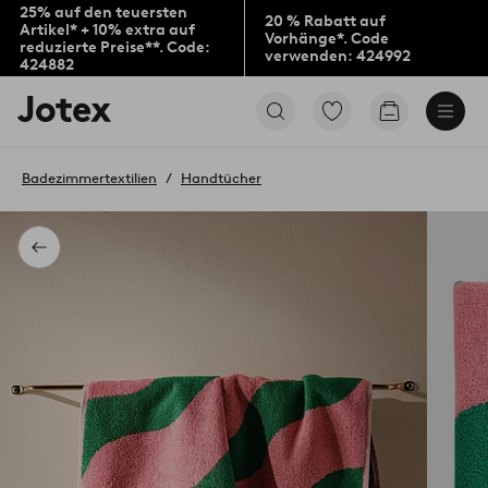
25% auf den teuersten
20 % Rabatt auf
Artikel* + 10% extra auf
Vorhänge*. Code
reduzierte Preise**. Code:
verwenden: 424992
424882
Jotex-
Zu
Zum
Logo
den
Warenkorb
–
als
zur
Favoriten
Badezimmertextilien
Handtücher
Startseite
markierten
wechseln
Produkten
gehen
Zurück