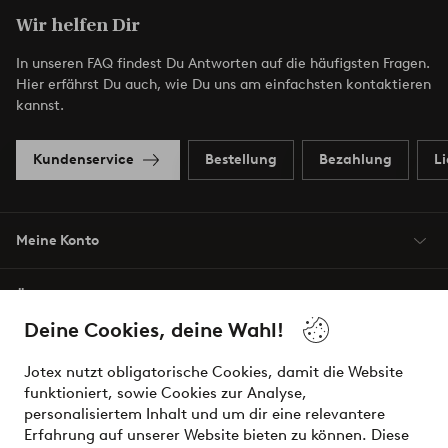
Wir helfen Dir
In unseren FAQ findest Du Antworten auf die häufigsten Fragen.
Hier erfährst Du auch, wie Du uns am einfachsten kontaktieren
kannst.
Kundenservice
Bestellung
Bezahlung
L
Meine Konto
Über Jotex
Deine Cookies, deine Wahl!
Unsere Dienstleistungen
Jotex nutzt obligatorische Cookies, damit die Website
funktioniert, sowie Cookies zur Analyse,
Bedingungen
personalisiertem Inhalt und um dir eine relevantere
Erfahrung auf unserer Website bieten zu können. Diese