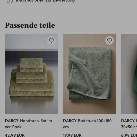
Informationen zur Bewertung
Passende teile
Zu
Zu
Favoriten
Favoriten
hinzufügen
hinzufügen
DARCY
Handtuch-Set im
DARCY
Badetuch 100x150
DARCY
6er-Pack
cm
30x50 
42.99 EUR
19.99 EUR
6.99 EU