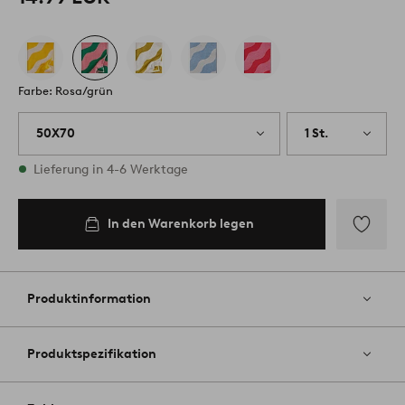
Farbe: Rosa/grün
50X70
1 St.
Vorrätig
Lieferung in 4-6 Werktage
In den Warenkorb legen
Zu
Favoriten
hinzufüg
Produktinformation
Produktspezifikation