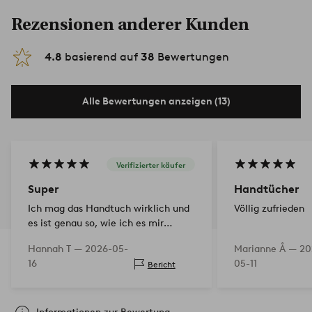
Rezensionen anderer Kunden
4.8
basierend auf
38
Bewertungen
Alle Bewertungen anzeigen (13)
Verifizierter käufer
Super
Handtücher
Ich mag das Handtuch wirklich und
Völlig zufrieden
es ist genau so, wie ich es mir
vorgestellt hatte.
Hannah T —
2026-05-
Marianne Å —
20
16
05-11
Bericht