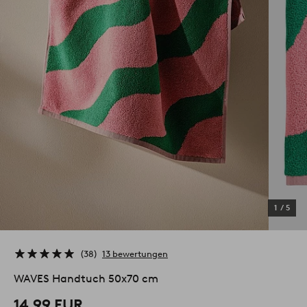
1
/
5
38
13 bewertungen
WAVES Handtuch 50x70 cm
14.99 EUR