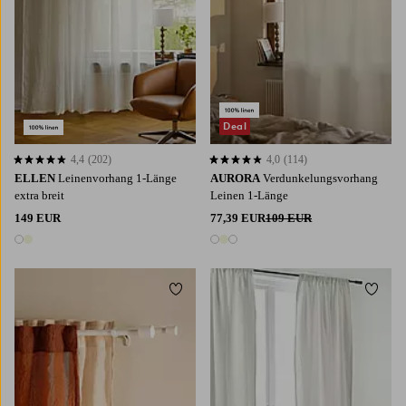
Deal
4,4
(202)
4,0
(114)
4,4 basierend auf 202 Bewertungen
4,0 basierend auf 114 Bewertungen
ELLEN
Leinenvorhang 1-Länge
AURORA
Verdunkelungsvorhang
extra breit
Leinen 1-Länge
149 EUR
77,39 EUR
109 EUR
2 Farben
3 Farben
Zu Favoriten hinzufügen
Zu Fa