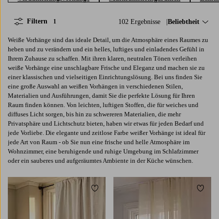
Filtern
102 Ergebnisse
Sortieren nach:
Beliebtheit
1
Weiße Vorhänge sind das ideale Detail, um die Atmosphäre eines Raumes zu
heben und zu verändern und ein helles, luftiges und einladendes Gefühl in
Ihrem Zuhause zu schaffen. Mit ihren klaren, neutralen Tönen verleihen
weiße Vorhänge eine unschlagbare Frische und Eleganz und machen sie zu
einer klassischen und vielseitigen Einrichtungslösung. Bei uns finden Sie
eine große Auswahl an weißen Vorhängen in verschiedenen Stilen,
Materialien und Ausführungen, damit Sie die perfekte Lösung für Ihren
Raum finden können. Von leichten, luftigen Stoffen, die für weiches und
diffuses Licht sorgen, bis hin zu schwereren Materialien, die mehr
Privatsphäre und Lichtschutz bieten, haben wir etwas für jeden Bedarf und
jede Vorliebe. Die elegante und zeitlose Farbe weißer Vorhänge ist ideal für
jede Art von Raum - ob Sie nun eine frische und helle Atmosphäre im
Wohnzimmer, eine beruhigende und ruhige Umgebung im Schlafzimmer
oder ein sauberes und aufgeräumtes Ambiente in der Küche wünschen.
Zu Favoriten hinzufügen
Zu Fa
220
250
300
220
250
300