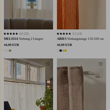
4,6
(22)
3,2
(14)
4,6 basierend auf 22 Bewertungen
3,2 basierend auf 14 Bewertungen
MELISSA
Vorhang 2 Längen
ARIES
Vorhangstange 110-320 cm
44,99 EUR
44,99 EUR
3 Farben
4 Farben
Zu Favoriten hinzufügen
Zu Fa