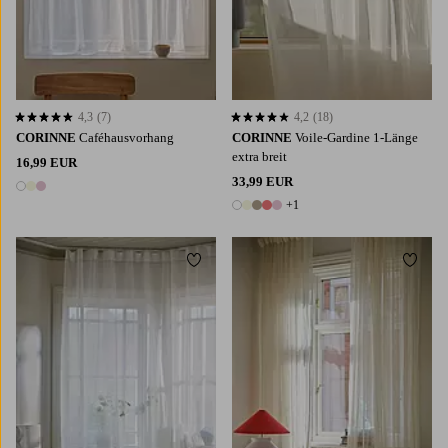
4,3
(7)
4,2
(18)
4,3 basierend auf 7 Bewertungen
4,2 basierend auf 18 Bewertungen
CORINNE
Caféhausvorhang
CORINNE
Voile-Gardine 1-Länge
extra breit
16,99 EUR
33,99 EUR
3 Farben
+1
6 Farben
Zu Favoriten hinzufügen
Zu Fa
220
250
300
220
250
300