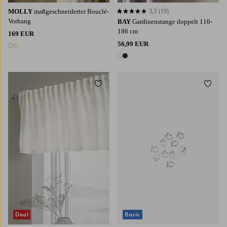
MOLLY
maßgeschneiderter Bouclé-
3,3
(19)
3,3 basierend auf 19 Bewertungen
Vorhang
BAY
Gardinenstange doppelt 110-
186 cm
169 EUR
56,99 EUR
2 Farben
2 Farben
Zu Favoriten hinzufügen
Zu Fa
Deal
Basic