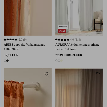
Deal
2,9
(9)
4,0
(114)
2,9 basierend auf 9 Bewertungen
4,0 basierend auf 114 Bewertungen
ARIES
doppelte Vorhangstange
AURORA
Verdunkelungsvorhang
110-320 cm
Leinen 1-Länge
56,99 EUR
77,39 EUR
109 EUR
2 Farben
3 Farben
Zu Favoriten hinzufügen
Zu Fa