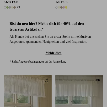
33,99 EUR
129 EUR
+3
8 Farben
5 Farben
Bist du neu hier? Melde dich für
40% auf den
teuersten Artikel an*
Als Kunde bei uns stehen Sie an erster Stelle mit exklusiven
Angeboten, spannenden Neuigkeiten und viel Inspiration.
Melde dich
* Siehe Angebotsbedingungen bei der Anmeldung
Zu Favoriten hinzufügen
Zu Fa