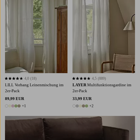
4,0
(18)
4,5
(889)
4,0 basierend auf 18 Bewertungen
4,5 basierend auf 889 Bewertungen
LILL Vorhang Leinenmischung im
LAYER
Multifunktionsgardine im
2er-Pack
2er-Pack
89,99 EUR
33,99 EUR
+1
+2
6 Farben
7 Farben