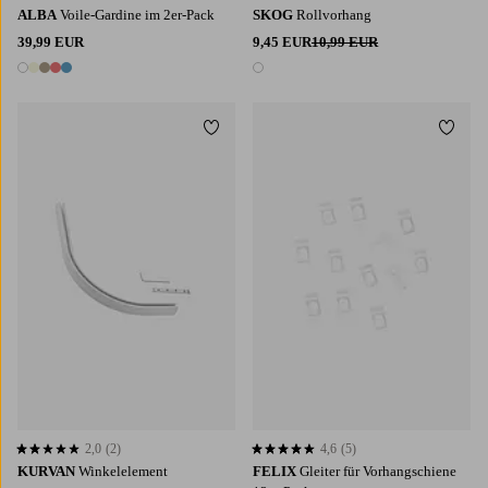
ALBA
Voile-Gardine im 2er-Pack
SKOG
Rollvorhang
39,99 EUR
9,45 EUR
10,99 EUR
5 Farben
1 Farbe
Zu Favoriten hinzufügen
Zu Fa
2,0
(2)
4,6
(5)
2,0 basierend auf 2 Bewertungen
4,6 basierend auf 5 Bewertungen
KURVAN
Winkelelement
FELIX
Gleiter für Vorhangschiene