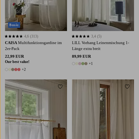
Basic
4,6
(313)
3,4
(5)
4,6 basierend auf 313 Bewertungen
3,4 basierend auf 5 Bewertungen
CAISA
Multifunktionsgardine im
LILL Vorhang Leinenmischung 1-
2er-Pack
Länge extra breit
22,99 EUR
89,99 EUR
Our best value!
+1
6 Farben
+2
7 Farben
Zu Favoriten hinzufügen
Zu Fa
220
250
300