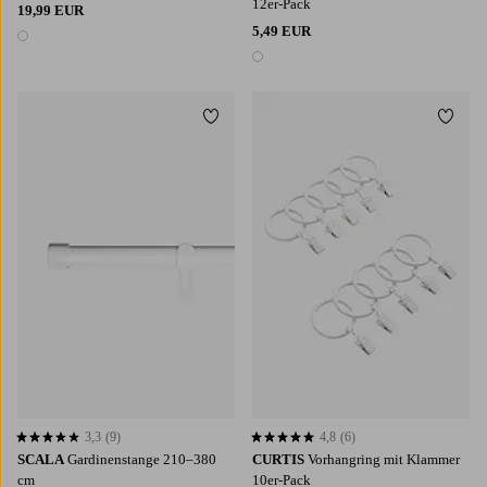
12er-Pack
19,99 EUR
5,49 EUR
1 Farbe
1 Farbe
Zu Favoriten hinzufügen
Zu Fa
3,3
(9)
4,8
(6)
3,3 basierend auf 9 Bewertungen
4,8 basierend auf 6 Bewertungen
SCALA
Gardinenstange 210–380
CURTIS
Vorhangring mit Klammer
cm
10er-Pack