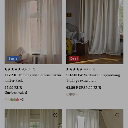
Basic
Deal
4,4
(182)
4,4
(85)
4,4 basierend auf 182 Bewertungen
4,4 basierend auf 85 Bewertungen
LIZZIE
Vorhang mit Leinenstruktur
SHADOW
Verdunkelungsvorhang
im 2er-Pack
1-Länge extra breit
27,99 EUR
63,89 EUR
89,99 EUR
Our best value!
4 Farben
+2
7 Farben
Zu Favoriten hinzufügen
Zu Fa
220
250
300
220
250
300