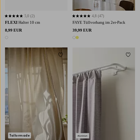
5,0
(2)
4,8
(47)
5,0 basierend auf 2 Bewertungen
4,8 basierend auf 47 Bewertungen
FLEXI
Halter 10 cm
FAYE Tüllvorhang im 2er-Pack
8,99 EUR
39,99 EUR
1 Farbe
2 Farben
Zu Favoriten hinzufügen
Zu Fa
Tailormade