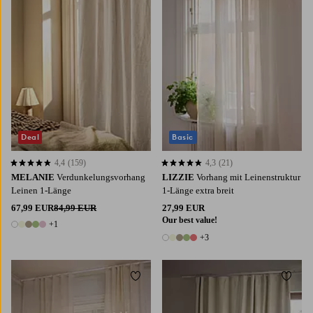
Deal
Basic
4,4
(159)
4,3
(21)
4,4 basierend auf 159 Bewertungen
4,3 basierend auf 21 Bewertungen
MELANIE
Verdunkelungsvorhang
LIZZIE
Vorhang mit Leinenstruktur
Leinen 1-Länge
1-Länge extra breit
67,99 EUR
84,99 EUR
27,99 EUR
Our best value!
+1
6 Farben
+3
8 Farben
Zu Favoriten hinzufügen
Zu Fa
220
250
300
220
250
300