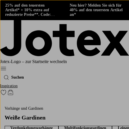
25% auf den teuersten
Neu hier? Melden Sie sich für
Artikel* + 10% extra auf
40% auf den teuersten Artikel
reduzierte Preise**. Code:
an*
424882
Jotex-Logo – zur Startseite wechseln
Ellos‘ Menü
Suchen
Inspiration
Zu den als Favoriten markierten Produkten gehen
Zum Warenkorb
Vorhänge und Gardinen
Weiße Gardinen
Verdunkelungsvorhänge
Multifunktionsgardinen
Leine