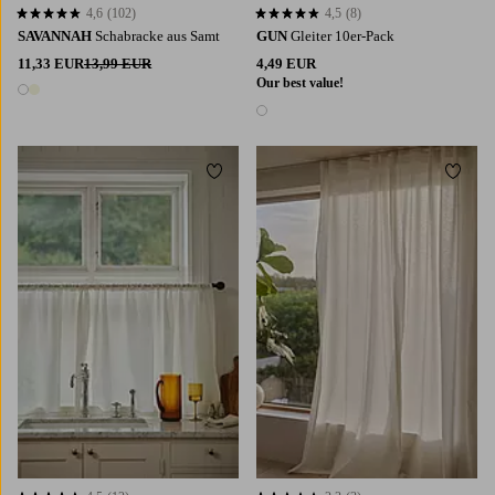
4,6
(102)
4,5
(8)
4,6 basierend auf 102 Bewertungen
4,5 basierend auf 8 Bewertungen
SAVANNAH
Schabracke aus Samt
GUN
Gleiter 10er-Pack
11,33 EUR
13,99 EUR
4,49 EUR
Our best value!
2 Farben
1 Farbe
Zu Favoriten hinzufügen
Zu Fa
220
250
300