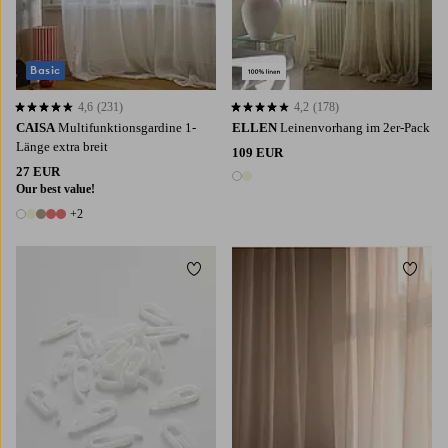
Basic
4,6
(231)
4,2
(178)
4,6 basierend auf 231 Bewertungen
4,2 basierend auf 178 Bewertungen
CAISA
Multifunktionsgardine 1-
ELLEN
Leinenvorhang im 2er-Pack
Länge extra breit
109 EUR
27 EUR
2 Farben
Our best value!
+2
7 Farben
Zu Favoriten hinzufügen
Zu Fa