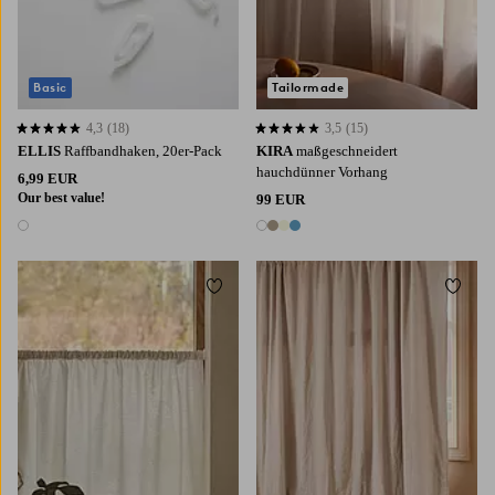
Basic
Tailormade
4,3
(18)
3,5
(15)
4,3 basierend auf 18 Bewertungen
3,5 basierend auf 15 Bewertungen
ELLIS
Raffbandhaken, 20er-Pack
KIRA
maßgeschneidert
hauchdünner Vorhang
6,99 EUR
Our best value!
99 EUR
1 Farbe
4 Farben
Zu Favoriten hinzufügen
Zu Fa
220
250
300