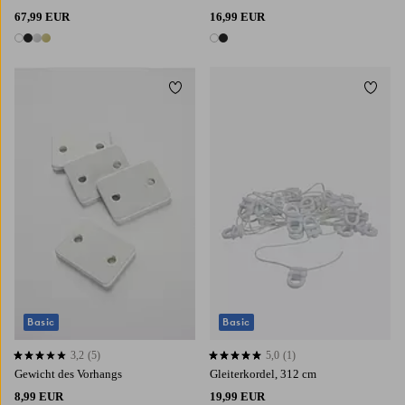
67,99 EUR
16,99 EUR
4 Farben
2 Farben
Zu Favoriten hinzufügen
Zu Fa
Basic
Basic
3,2
(5)
5,0
(1)
3,2 basierend auf 5 Bewertungen
5,0 basierend auf 1 Bewertungen
Gewicht des Vorhangs
Gleiterkordel, 312 cm
8,99 EUR
19,99 EUR