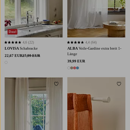
Deal
4,6
(22)
4,4
(64)
4,6 basierend auf 22 Bewertungen
4,4 basierend auf 64 Bewertungen
LOVISA
Schabracke
ALBA
Voile-Gardine extra breit 1-
Länge
22,67 EUR
27,99 EUR
39,99 EUR
1 Farbe
4 Farben
Zu Favoriten hinzufügen
Zu Fa
220
250
300