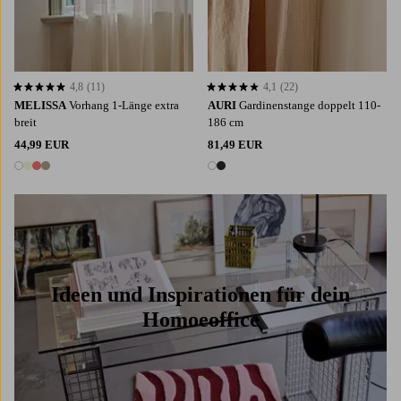
4,8
(11)
4,1
(22)
4,8 basierend auf 11 Bewertungen
4,1 basierend auf 22 Bewertungen
MELISSA
Vorhang 1-Länge extra
AURI
Gardinenstange doppelt 110-
breit
186 cm
44,99 EUR
81,49 EUR
4 Farben
2 Farben
Ideen und Inspirationen für dein
Homoeoffice