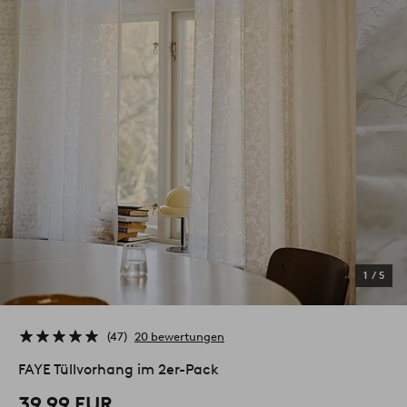
1
/
5
47
20 bewertungen
FAYE Tüllvorhang im 2er-Pack
39.99 EUR