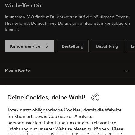
Wir helfen Dir
In unseren FAQ findest Du Antworten auf die häufigsten Fragen.
Hier erfährst Du auch, wie Du uns am einfachsten kontaktieren
kannst.
Kundenservice
Bestellung
Bezahlung
L
Meine Konto
Über Jotex
Deine Cookies, deine Wahl!
Unsere Dienstleistungen
Jotex nutzt obligatorische Cookies, damit die Website
funktioniert, sowie Cookies zur Analyse,
Bedingungen
personalisiertem Inhalt und um dir eine relevantere
Erfahrung auf unserer Website bieten zu können. Diese