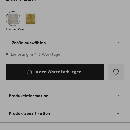
Farbe: Weiß
Größe auswählen
Alle Größen vorrätig
Lieferung in 4-6 Werktage
In den Warenkorb legen
Zu
Favoriten
hinzufüg
Produktinformation
Produktspezifikation