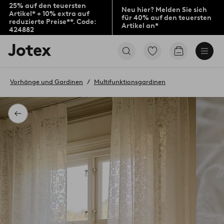
25% auf den teuersten
Neu hier? Melden Sie sich
Artikel* + 10% extra auf
für 40% auf den teuersten
reduzierte Preise**. Code:
Artikel an*
424882
Jotex-
Zu
Zum
Logo
den
Warenkorb
–
als
zur
Favoriten
Vorhänge und Gardinen
Multifunktionsgardinen
Startseite
markierten
wechseln
Produkten
gehen
Zurück