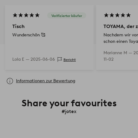
Verifizierter käufer
Tisch
TOYAMA, der z
Wunderschön 🥰
Nachdem wir vor
schon einen Toy
und damit sehr zu
Marianne M —
2
haben wir uns nu
Lola E —
2025-06-06
11-02
Bericht
mobilen Blumenho
Gute Verarbeitu
Informationen zur Bewertung
Share your favourites
#jotex