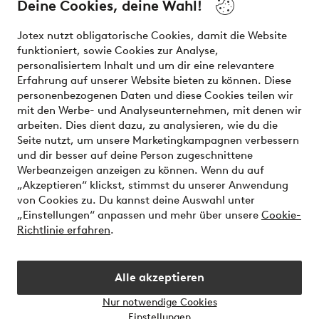
Deine Cookies, deine Wahl!
Unsere Dienstleistungen
Jotex nutzt obligatorische Cookies, damit die Website
funktioniert, sowie Cookies zur Analyse,
Bedingungen
personalisiertem Inhalt und um dir eine relevantere
Erfahrung auf unserer Website bieten zu können. Diese
personenbezogenen Daten und diese Cookies teilen wir
mit den Werbe- und Analyseunternehmen, mit denen wir
Sichere Zahlungen - Jetzt bezahlen oder aufteilen
arbeiten. Dies dient dazu, zu analysieren, wie du die
Seite nutzt, um unsere Marketingkampagnen verbessern
Möchtest du mehr über
unsere
und dir besser auf deine Person zugeschnittene
Zahlungsmöglichkeiten
erfahren?
Werbeanzeigen anzeigen zu können. Wenn du auf
„Akzeptieren“ klickst, stimmst du unserer Anwendung
von Cookies zu. Du kannst deine Auswahl unter
„Einstellungen“ anpassen und mehr über unsere
Cookie-
Richtlinie erfahren
.
Österreich - Land auswählen
Alle akzeptieren
Instagram
Facebook
Nur notwendige Cookies
Einstellungen