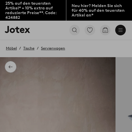
25% auf den teuersten
Neu hier? Melden Sie sich
Artikel* + 10% extra auf
für 40% auf den teuersten
reduzierte Preise**. Code:
Artikel an*
424882
Jotex-
Zu
Zum
Logo
den
Warenkorb
–
als
zur
Favoriten
Möbel
Tische
Servierwagen
Startseite
markierten
wechseln
Produkten
gehen
Zurück