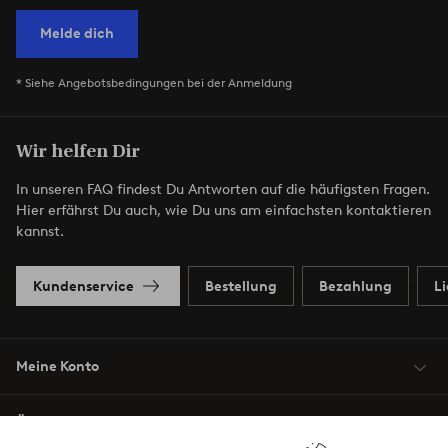
Melde dich
* Siehe Angebotsbedingungen bei der Anmeldung
Wir helfen Dir
In unseren FAQ findest Du Antworten auf die häufigsten Fragen.
Hier erfährst Du auch, wie Du uns am einfachsten kontaktieren
kannst.
Kundenservice
Bestellung
Bezahlung
L
Meine Konto
Über Jotex