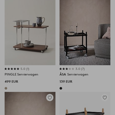
hinzufügen
hinzufü
5.0
1
3.0
7
PINGLE Servierwagen
ÅSA
Servierwagen
499 EUR
139 EUR
Zu
Zu
Favoriten
Favorite
hinzufügen
hinzufü