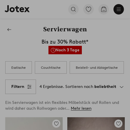
Jotex-
Zu
Zum
Logo
den
Warenkorb
–
als
zur
Favoriten
Servierwagen
Startseite
markierten
wechseln
Möbel
Produkten
Bis zu 30% Rabatt*
gehen
Noch 3 Tage
Esstische
Couchtische
Beistell- und Ablagetische
Filtern
4 Ergebnisse. Sortieren nach
beliebtheit
Ein Servierwagen ist ein flexibles Möbelstück auf Rollen und
wird daher auch Rollwagen oder…
Mehr lesen
Zu
Zu
Favoriten
Favorite