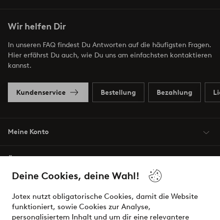
Wir helfen Dir
In unseren FAQ findest Du Antworten auf die häufigsten Fragen.
Hier erfährst Du auch, wie Du uns am einfachsten kontaktieren
kannst.
Kundenservice
Bestellung
Bezahlung
L
Meine Konto
Über Jotex
Deine Cookies, deine Wahl!
Unsere Dienstleistungen
Jotex nutzt obligatorische Cookies, damit die Website
funktioniert, sowie Cookies zur Analyse,
Bedingungen
personalisiertem Inhalt und um dir eine relevantere