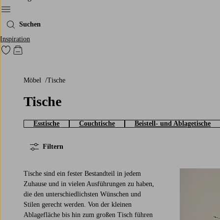
Ellos‘ Menü
Suchen
Inspiration
Zu den als Favoriten markierten Produkten gehen
Zum Warenkorb
Möbel
Tische
Tische
Esstische
Couchtische
Beistell- und Ablagetische
Filtern
Tische sind ein fester Bestandteil in jedem
Zuhause und in vielen Ausführungen zu haben,
die den unterschiedlichsten Wünschen und
Stilen gerecht werden. Von der kleinen
Ablagefläche bis hin zum großen Tisch führen