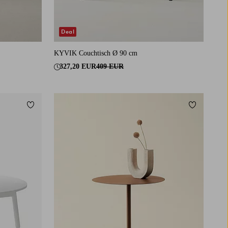
Deal
KYVIK Couchtisch Ø 90 cm
327,20 EUR
409 EUR
Zu Favoriten hinzufügen
Zu Favorit