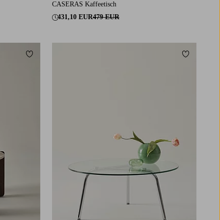
CASERAS Kaffeetisch
431,10 EUR
479 EUR
Zu Favoriten hinzufügen
Zu Favorit