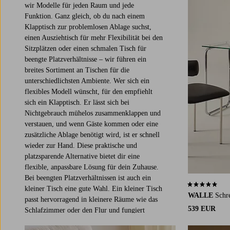
wir Modelle für jeden Raum und jede
Funktion. Ganz gleich, ob du nach einem
Klapptisch zur problemlosen Ablage suchst,
einen Ausziehtisch für mehr Flexibilität bei den
Sitzplätzen oder einen schmalen Tisch für
beengte Platzverhältnisse – wir führen ein
breites Sortiment an Tischen für die
unterschiedlichsten Ambiente. Wer sich ein
flexibles Modell wünscht, für den empfiehlt
sich ein Klapptisch. Er lässt sich bei
Nichtgebrauch mühelos zusammenklappen und
verstauen, und wenn Gäste kommen oder eine
zusätzliche Ablage benötigt wird, ist er schnell
wieder zur Hand. Diese praktische und
platzsparende Alternative bietet dir eine
flexible, anpassbare Lösung für dein Zuhause.
Bei beengten Platzverhältnissen ist auch ein
5,0 basierend
kleiner Tisch eine gute Wahl. Ein kleiner Tisch
WALLE
Schr
passt hervorragend in kleinere Räume wie das
539 EUR
Schlafzimmer oder den Flur und fungiert
prima als Beistelltisch im Wohnzimmer. Du