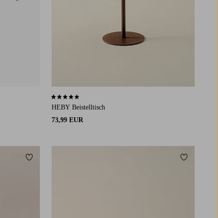
4,7 basierend auf 31 Bewertungen
HEBY Beistelltisch
73,99 EUR
Zu Favoriten hinzufügen
Zu Favorit