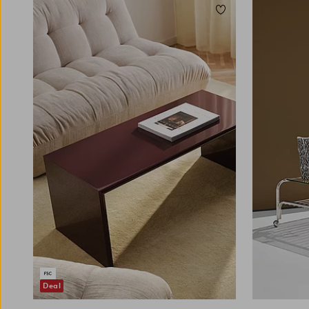
kannst ihn als Ablage für kleine Objekte nutzen
Zu Favoriten hinzuf
oder neben dem Sofa platzieren, wo du deine
Bücher oder eine Tasse Kaffee bequem zur
Hand hast. Wenn du einen großen Tisch
vorziehst, kann ein ausziehbarer Tisch die
perfekte Alternative sein. Ein Ausziehtisch ist
ideal für den Essplatz, da du die Größe an die
Anzahl der Gäste anpassen kannst. Er empfiehlt
sich damit für alle, die häufig Gäste haben,
aber nicht wollen, dass der Tisch unter der
Woche zu viel Platz einnimmt. Ähnlich
funktioniert ein Tisch mit Einlegeplatte. Diese
zusätzliche Platte kommt immer dann zum
Einsatz, wenn du mehr Platz brauchst und
damit die normale Tischplatte ergänzen willst.
Sowohl die ausziehbaren Tische als auch die
Tische mit Einlegeplatte sind perfekt, um den
Essplatz im Handumdrehen anzupassen: vom
intimen Dinner bis hin zur großen Festtafel.
Solltest du auf der Suche nach einer kompakten
Deal
Lösung sein, ist ein schmaler Tisch das Mittel
der Wahl. Ein schmaler Tisch passt in den Flur,