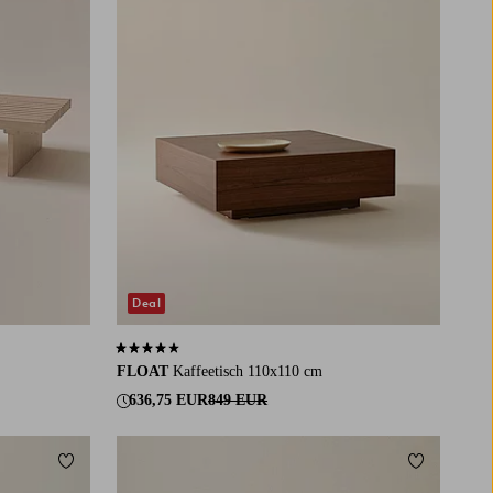
Deal
3,8 basierend auf 5 Bewertungen
FLOAT
Kaffeetisch 110x110 cm
636,75 EUR
849 EUR
Zu Favoriten hinzufügen
Zu Favorit