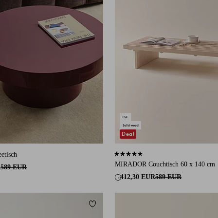
Deal
etisch
4,6 basierend auf 9 Bewertungen
MIRADOR Couchtisch 60 x 140 cm
R
589 EUR
412,30 EUR
589 EUR
ügen
Zu Favoriten hinzufügen