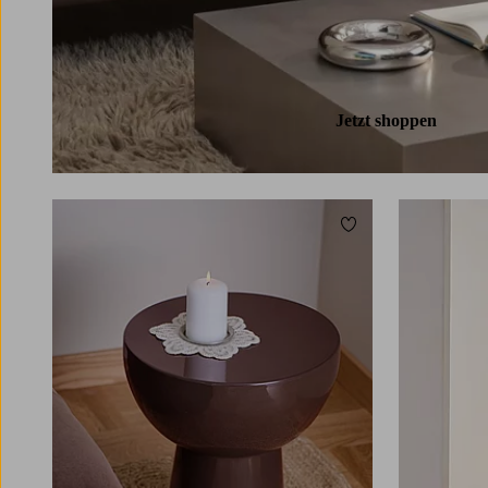
zugeschnitten ist. Stöbere in unserem Sortiment
und finde den perfekten Tisch für dein
Zuhause. Ganz gleich, ob du einen praktischen,
platzsparenden Klapptisch, einen kleinen Tisch
für eine gemütliche Leseecke
Beleuchtung
oder
Jetzt shoppen
einen Tisch mit Einlegeplatte für
unterschiedliche Zusammenkünfte suchst – wir
haben das richtige Modell für jeden Geschmack
und jeden Bedarf. Shoppe sicher und bequem
bei uns und finde Tische, mit denen du deine
Zu Favoriten hinzuf
vier Wände aufwerten und neue Möglichkeiten
für Geselligkeit, Homeoffice und Entspannung
kreieren kannst.