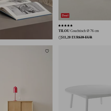
Deal
5,0 basierend auf 1 Bewertungen
TILOU
Couchtisch Ø 76 cm
511,20 EUR
639 EUR
ügen
Zu Favoriten hinzufügen