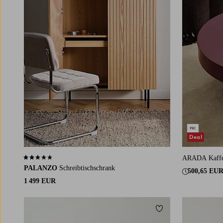
Deal
ARADA Kaffe
2,5 basierend auf 8 Bewertungen
PALANZO
Schreibtischschrank
500,65 EU
1 499 EUR
Zu Favoriten hinzuf