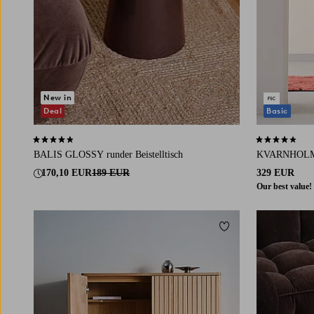
New in
Deal
Basic
4,7 basierend auf 6 Bewertungen
4,0 basierend 
BALIS GLOSSY runder Beistelltisch
KVARNHOLM 
170,10 EUR
189 EUR
329 EUR
Our best value!
Zu Favoriten hinzuf