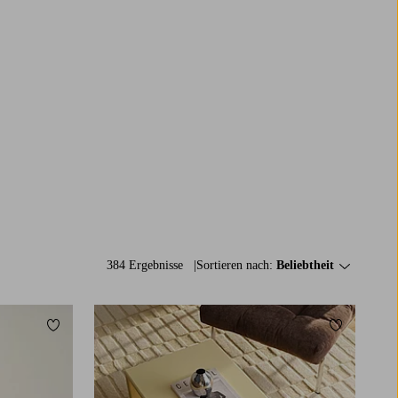
384 Ergebnisse
Sortieren nach:
Beliebtheit
Zu Favoriten hinzufügen
Zu Favorit