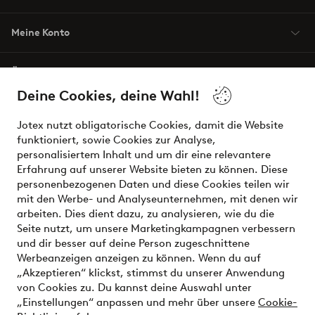
Meine Konto
Über Jotex
Deine Cookies, deine Wahl!
Unsere Dienstleistungen
Jotex nutzt obligatorische Cookies, damit die Website
funktioniert, sowie Cookies zur Analyse,
Bedingungen
personalisiertem Inhalt und um dir eine relevantere
Erfahrung auf unserer Website bieten zu können. Diese
personenbezogenen Daten und diese Cookies teilen wir
mit den Werbe- und Analyseunternehmen, mit denen wir
Sichere Zahlungen - Jetzt bezahlen oder aufteilen
arbeiten. Dies dient dazu, zu analysieren, wie du die
Seite nutzt, um unsere Marketingkampagnen verbessern
Möchtest du mehr über
unsere
und dir besser auf deine Person zugeschnittene
Zahlungsmöglichkeiten
erfahren?
Werbeanzeigen anzeigen zu können. Wenn du auf
„Akzeptieren“ klickst, stimmst du unserer Anwendung
von Cookies zu. Du kannst deine Auswahl unter
„Einstellungen“ anpassen und mehr über unsere
Cookie-