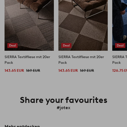
Deal
Deal
Deal
SIERRA Textilfliese mit 20er
SIERRA Textilfliese mit 20er
SIERRA T
Pack
Pack
Pack
143.65 EUR
169 EUR
143.65 EUR
169 EUR
126.75 
Share your favourites
#jotex
Mehr entdecken