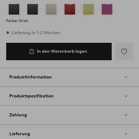
Farbe: Grün
Vorrätig
Lieferung in 1-2 Wochen
In den Warenkorb legen
In den
Warenkorb
legen
Zu
Favoriten
hinzufüg
Produktinformation
Produktspezifikation
Zahlung
Lieferung