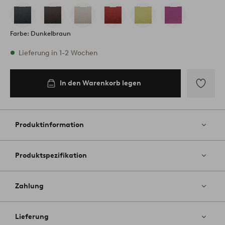
Farbe: Dunkelbraun
Vorrätig
Lieferung in 1-2 Wochen
In den Warenkorb legen
In den
Warenkorb
legen
Zu
Favoriten
hinzufüg
Produktinformation
Produktspezifikation
Zahlung
Lieferung