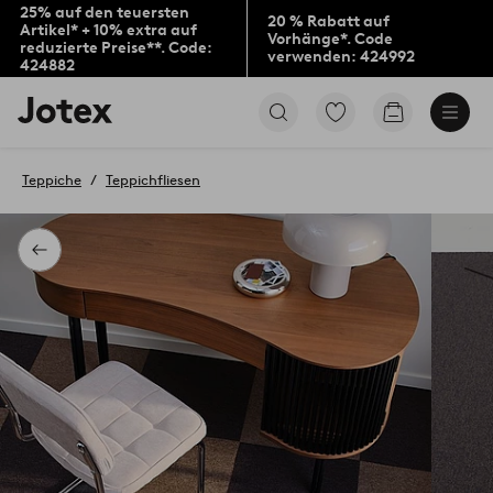
25% auf den teuersten
20 % Rabatt auf
Artikel* + 10% extra auf
Vorhänge*. Code
reduzierte Preise**. Code:
verwenden: 424992
424882
Jotex-
Zu
Zum
Logo
den
Warenkorb
–
als
zur
Favoriten
Teppiche
Teppichfliesen
Startseite
markierten
wechseln
Produkten
gehen
Zurück