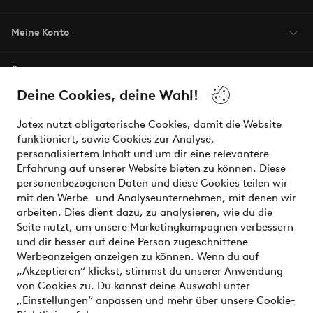
Meine Konto
Über Jotex
Deine Cookies, deine Wahl!
Unsere Dienstleistungen
Jotex nutzt obligatorische Cookies, damit die Website
funktioniert, sowie Cookies zur Analyse,
Bedingungen
personalisiertem Inhalt und um dir eine relevantere
Erfahrung auf unserer Website bieten zu können. Diese
personenbezogenen Daten und diese Cookies teilen wir
mit den Werbe- und Analyseunternehmen, mit denen wir
Sichere Zahlungen - Jetzt bezahlen oder aufteilen
arbeiten. Dies dient dazu, zu analysieren, wie du die
Seite nutzt, um unsere Marketingkampagnen verbessern
Möchtest du mehr über
unsere
und dir besser auf deine Person zugeschnittene
Zahlungsmöglichkeiten
erfahren?
Werbeanzeigen anzeigen zu können. Wenn du auf
„Akzeptieren“ klickst, stimmst du unserer Anwendung
von Cookies zu. Du kannst deine Auswahl unter
„Einstellungen“ anpassen und mehr über unsere
Cookie-