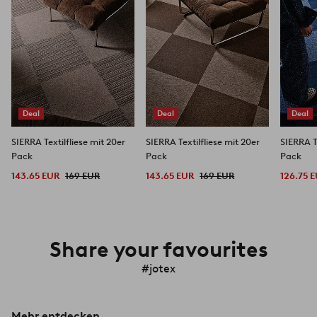
Deal
Deal
Deal
SIERRA Textilfliese mit 20er
SIERRA Textilfliese mit 20er
SIERRA T
Pack
Pack
Pack
143.65 EUR
169 EUR
143.65 EUR
169 EUR
126.75 
Share your favourites
#jotex
Mehr entdecken