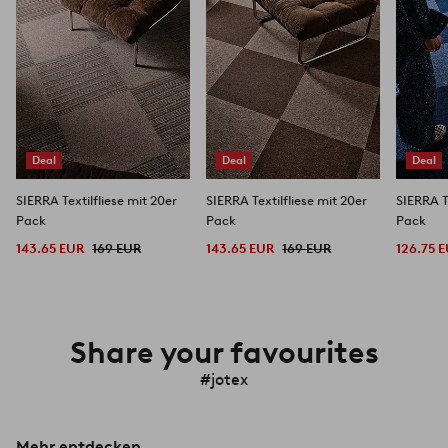
Deal
Deal
Deal
SIERRA Textilfliese mit 20er
SIERRA Textilfliese mit 20er
SIERRA T
Pack
Pack
Pack
143.65 EUR
169 EUR
143.65 EUR
169 EUR
126.75 
Share your favourites
#jotex
Mehr entdecken