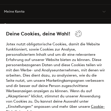
Meine Konto
Über Jotex
Deine Cookies, deine Wahl!
Unsere Dienstleistungen
Jotex nutzt obligatorische Cookies, damit die Website
funktioniert, sowie Cookies zur Analyse,
Bedingungen
personalisiertem Inhalt und um dir eine relevantere
Erfahrung auf unserer Website bieten zu können. Diese
personenbezogenen Daten und diese Cookies teilen wir
mit den Werbe- und Analyseunternehmen, mit denen wir
Sichere Zahlungen - Jetzt bezahlen oder aufteilen
arbeiten. Dies dient dazu, zu analysieren, wie du die
Seite nutzt, um unsere Marketingkampagnen verbessern
Möchtest du mehr über
unsere
und dir besser auf deine Person zugeschnittene
Zahlungsmöglichkeiten
erfahren?
Werbeanzeigen anzeigen zu können. Wenn du auf
„Akzeptieren“ klickst, stimmst du unserer Anwendung
von Cookies zu. Du kannst deine Auswahl unter
„Einstellungen“ anpassen und mehr über unsere
Cookie-