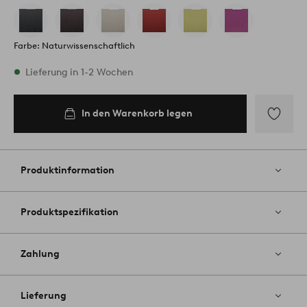
Farbe: Naturwissenschaftlich
Vorrätig
Lieferung in 1-2 Wochen
In den Warenkorb legen
In den
Warenkorb
legen
Zu
Favoriten
hinzufüg
Produktinformation
Produktspezifikation
Zahlung
Lieferung