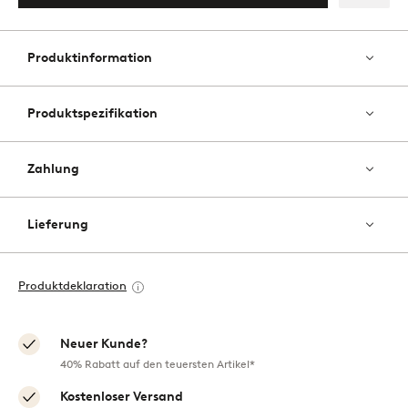
Zu
Favori
hinzu
Produktinformation
Produktspezifikation
Zahlung
Lieferung
Produktdeklaration
Neuer Kunde?
40% Rabatt auf den teuersten Artikel*
Kostenloser Versand