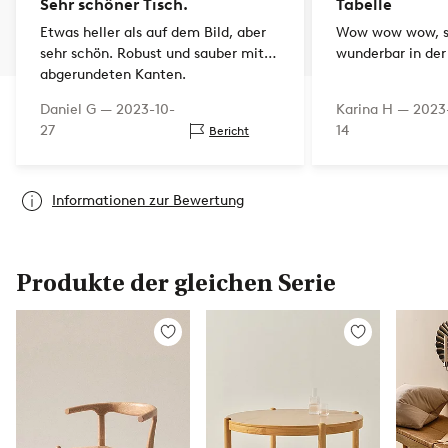
Sehr schöner Tisch.
Tabelle
Etwas heller als auf dem Bild, aber
Wow wow wow, s
sehr schön. Robust und sauber mit
wunderbar in der
abgerundeten Kanten.
Daniel G —
2023-10-
Karina H —
2023
27
14
Bericht
Informationen zur Bewertung
Produkte der gleichen Serie
Zu
Zu
Favoriten
Favoriten
hinzufügen
hinzufügen