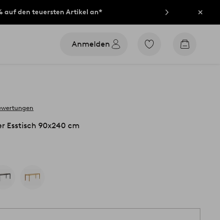
% auf den teuersten Artikel an*
Schli
Anmelden
Zu
Zum
den
Warenko
als
Favoriten
markierten
Produkten
gehen
ewertungen
r Esstisch 90x240 cm