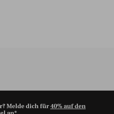
r? Melde dich für
40% auf den
el an*