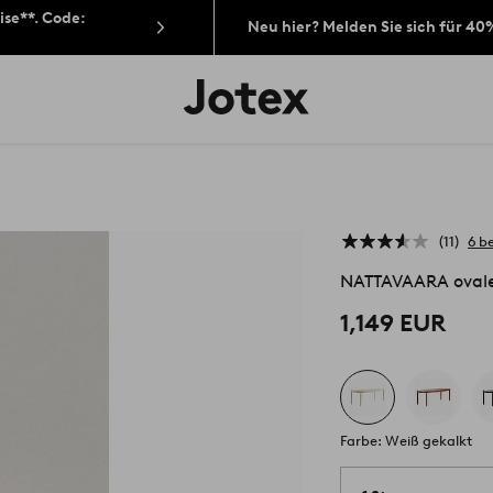
ise**. Code:
Neu hier? Melden Sie sich für 40
Jotex-
Logo
–
zur
Startseite
wechseln
11
6 b
NATTAVAARA ovale
1,149 EUR
Farbe: Weiß gekalkt