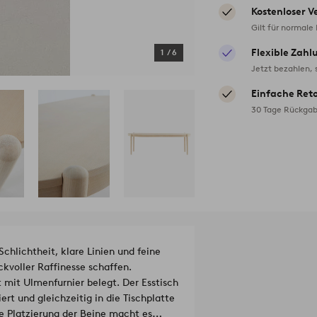
Kostenloser V
Gilt für normale
Flexible Zahl
1
/
6
Jetzt bezahlen, 
Einfache Ret
30 Tage Rückgab
chlichtheit, klare Linien und feine
kvoller Raffinesse schaffen.
t mit Ulmenfurnier belegt. Der Esstisch
rt und gleichzeitig in die Tischplatte
ie Platzierung der Beine macht es