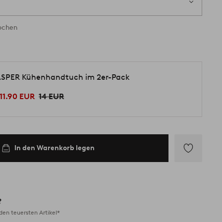
Wochen
SPER Kühenhandtuch im 2er-Pack
11.90 EUR
14 EUR
In den Warenkorb legen
Zu
Favoriten
hinzufügen
?
en teuersten Artikel*