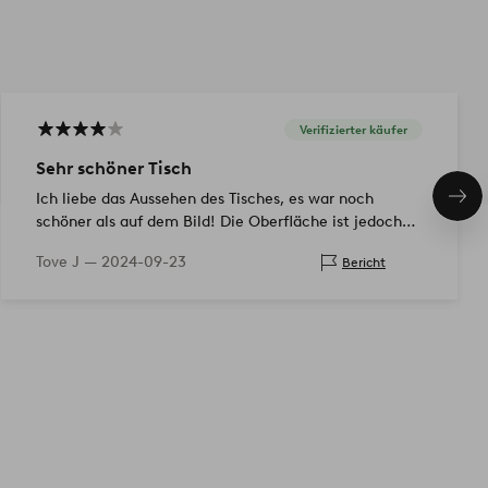
Verifizierter käufer
Sehr schöner Tisch
Ich liebe das Aussehen des Tisches, es war noch
Näc
Pro
schöner als auf dem Bild! Die Oberfläche ist jedoch
sehr empfindlich, leider gibt es schon viele Kratzer :(
Tove J —
2024-09-23
Bericht