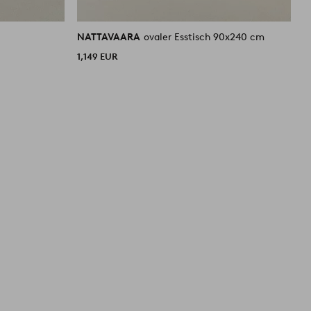
NATTAVAARA
ovaler Esstisch 90x240 cm
N
1,149 EUR
2