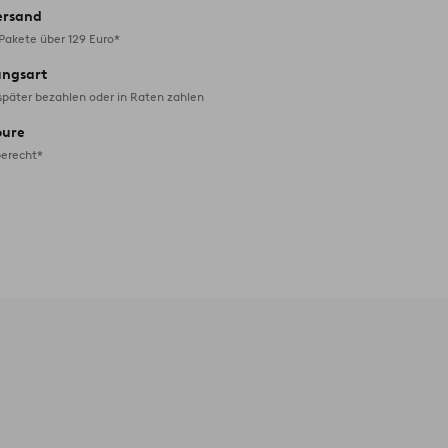
ersand
 Pakete über 129 Euro*
ungsart
später bezahlen oder in Raten zahlen
oure
erecht*