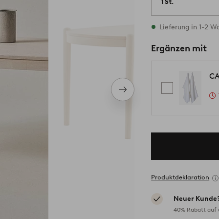
1 St.
Vorrätig
Lieferung in 1-2 
Ergänzen mit
CA
Nächstes
Produkt
Produktdeklaration
Neuer Kunde
40% Rabatt auf d