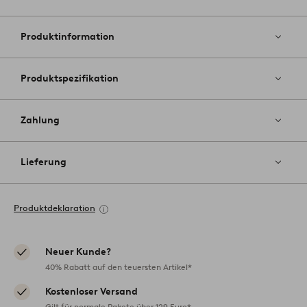
Zu
Favoriten
hinzufüg
Produktinformation
Produktspezifikation
Zahlung
Lieferung
Produktdeklaration
Neuer Kunde?
40% Rabatt auf den teuersten Artikel*
Kostenloser Versand
Gilt für normale Pakete über 129 Euro*