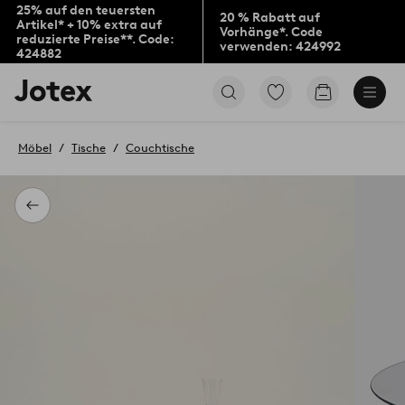
25% auf den teuersten
20 % Rabatt auf
Artikel* + 10% extra auf
Vorhänge*. Code
reduzierte Preise**. Code:
verwenden: 424992
424882
Jotex-
Zu
Zum
Logo
den
Warenkorb
–
als
zur
Favoriten
Möbel
Tische
Couchtische
Startseite
markierten
wechseln
Produkten
gehen
Zurück