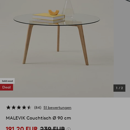
Deal
1
/
2
84
51 bewertungen
MALEVIK Couchtisch Ø 90 cm
191.20 EUR
239 EUR