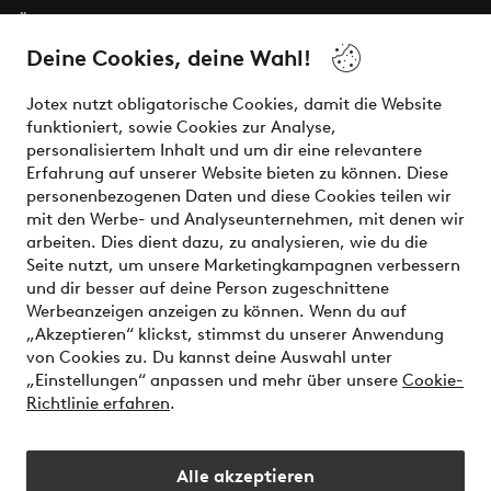
Über Jotex
Deine Cookies, deine Wahl!
Unsere Dienstleistungen
Jotex nutzt obligatorische Cookies, damit die Website
funktioniert, sowie Cookies zur Analyse,
Bedingungen
personalisiertem Inhalt und um dir eine relevantere
Erfahrung auf unserer Website bieten zu können. Diese
personenbezogenen Daten und diese Cookies teilen wir
mit den Werbe- und Analyseunternehmen, mit denen wir
Sichere Zahlungen - Jetzt bezahlen oder aufteilen
arbeiten. Dies dient dazu, zu analysieren, wie du die
Seite nutzt, um unsere Marketingkampagnen verbessern
Möchtest du mehr über
unsere
und dir besser auf deine Person zugeschnittene
Zahlungsmöglichkeiten
erfahren?
Werbeanzeigen anzeigen zu können. Wenn du auf
„Akzeptieren“ klickst, stimmst du unserer Anwendung
von Cookies zu. Du kannst deine Auswahl unter
„Einstellungen“ anpassen und mehr über unsere
Cookie-
Richtlinie erfahren
.
Österreich - Land auswählen
Alle akzeptieren