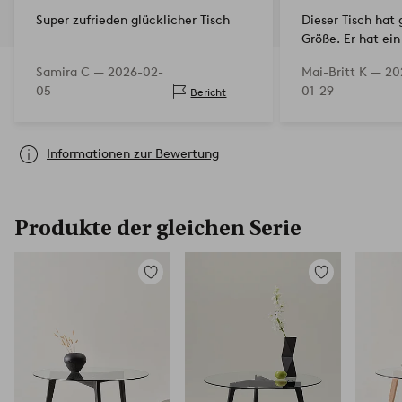
Super zufrieden glücklicher Tisch
Dieser Tisch hat 
Größe. Er hat ei
modernes Aussehe
Samira C —
2026-02-
Mai-Britt K —
20
montieren. Ich bi
05
01-29
Bericht
mit diesem Tisch
Informationen zur Bewertung
Produkte der gleichen Serie
Zu
Zu
Favoriten
Favoriten
hinzufügen
hinzufügen