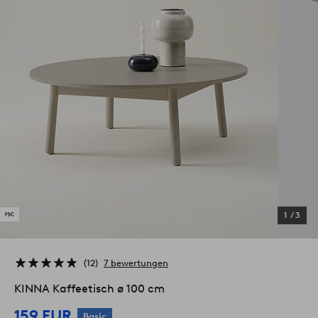
1
/
3
12
7 bewertungen
KINNA Kaffeetisch ø 100 cm
159 EUR
Basic