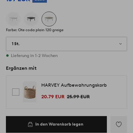
Farbe: Ote coda plain 120 greige
1 St.
Vorrätig
Lieferung in 1-2 Wochen
Ergänzen mit
HARVEY Aufbewahrungskorb
20.79 EUR
25.99 EUR
In den Warenkorb legen