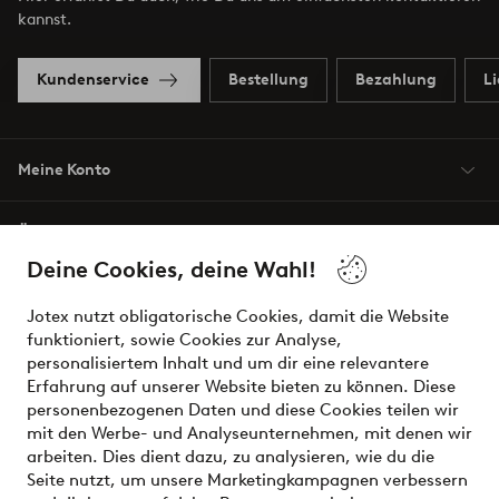
kannst.
Kundenservice
Bestellung
Bezahlung
L
Meine Konto
Über Jotex
Deine Cookies, deine Wahl!
Unsere Dienstleistungen
Jotex nutzt obligatorische Cookies, damit die Website
funktioniert, sowie Cookies zur Analyse,
Bedingungen
personalisiertem Inhalt und um dir eine relevantere
Erfahrung auf unserer Website bieten zu können. Diese
personenbezogenen Daten und diese Cookies teilen wir
mit den Werbe- und Analyseunternehmen, mit denen wir
Sichere Zahlungen - Jetzt bezahlen oder aufteilen
arbeiten. Dies dient dazu, zu analysieren, wie du die
Seite nutzt, um unsere Marketingkampagnen verbessern
Möchtest du mehr über
unsere