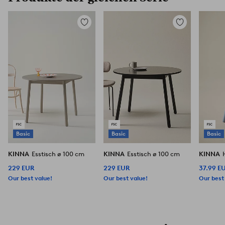
Zu
Zu
Favoriten
Favoriten
hinzufügen
hinzufügen
Basic
Basic
Basic
KINNA
Esstisch ø 100 cm
KINNA
Esstisch ø 100 cm
KINNA
229 EUR
229 EUR
37.99 E
Our best value!
Our best value!
Our best