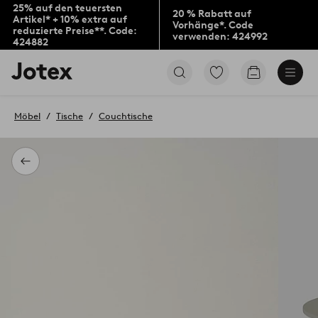
25% auf den teuersten
20 % Rabatt auf
Artikel* + 10% extra auf
Vorhänge*. Code
reduzierte Preise**. Code:
verwenden: 424992
424882
Jotex-
Zu
Zum
Logo
den
Warenkorb
–
als
zur
Favoriten
Möbel
Tische
Couchtische
Startseite
markierten
wechseln
Produkten
gehen
Zurück