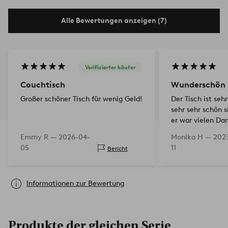
Alle Bewertungen anzeigen (7)
Verifizierter käufer
Couchtisch
Wunderschön
Großer schöner Tisch für wenig Geld!
Der Tisch ist seh
sehr sehr schön s
er war vielen Da
Emmy R —
2026-04-
Monika H —
2023
05
11
Bericht
Informationen zur Bewertung
Produkte der gleichen Serie