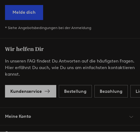
Melde dich
* Siehe Angebotsbedingungen bei der Anmeldung
Wir helfen Dir
In unseren FAQ findest Du Antworten auf die häufigsten Fragen.
Hier erfährst Du auch, wie Du uns am einfachsten kontaktieren
kannst.
Kundenservice
Bestellung
Bezahlung
L
Meine Konto
Über Jotex