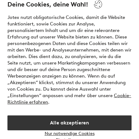
Deine Cookies, deine Wahl!
Unsere Dienstleistungen
Jotex nutzt obligatorische Cookies, damit die Website
funktioniert, sowie Cookies zur Analyse,
Bedingungen
personalisiertem Inhalt und um dir eine relevantere
Erfahrung auf unserer Website bieten zu können. Diese
personenbezogenen Daten und diese Cookies teilen wir
mit den Werbe- und Analyseunternehmen, mit denen wir
Sichere Zahlungen - Jetzt bezahlen oder aufteilen
arbeiten. Dies dient dazu, zu analysieren, wie du die
Seite nutzt, um unsere Marketingkampagnen verbessern
Möchtest du mehr über
unsere
und dir besser auf deine Person zugeschnittene
Zahlungsmöglichkeiten
erfahren?
Werbeanzeigen anzeigen zu können. Wenn du auf
„Akzeptieren“ klickst, stimmst du unserer Anwendung
von Cookies zu. Du kannst deine Auswahl unter
„Einstellungen“ anpassen und mehr über unsere
Cookie-
Richtlinie erfahren
.
Österreich - Land auswählen
Alle akzeptieren
Instagram
Facebook
Nur notwendige Cookies