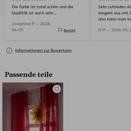
Die Farbe ist total schön und die
Sehr zufrieden d
Qualität ist auch sehr
elegant aus mit 
zufriedenstellend.
also kann man si
Josephine P —
2026-
Zwischenstück v
06-09
D H —
2026-05-
Bericht
stimmt mit dem B
Informationen zur Bewertung
Passende teile
Zu
Favoriten
hinzufügen