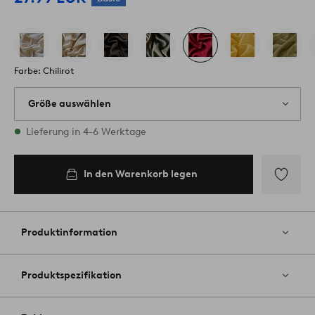
Farbe: Chilirot
Größe auswählen
Alle Größen vorrätig
Lieferung in 4-6 Werktage
In den Warenkorb legen
Zu
Favoriten
hinzufüg
Produktinformation
Produktspezifikation