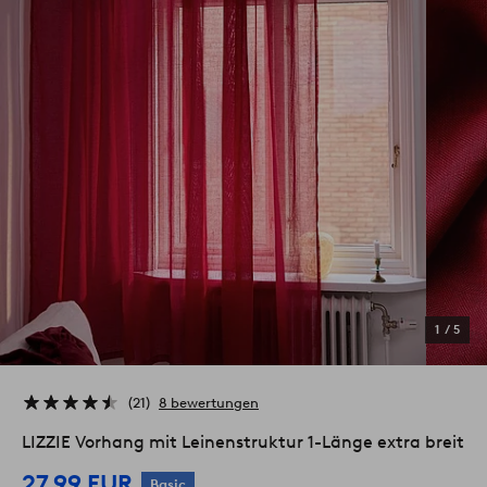
1
/
5
21
8 bewertungen
LIZZIE Vorhang mit Leinenstruktur 1-Länge extra breit
27.99 EUR
Basic