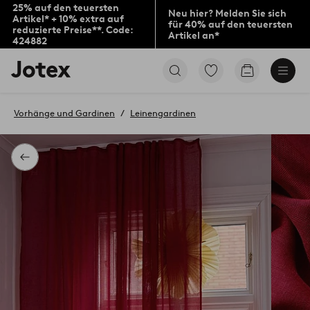
25% auf den teuersten
Neu hier? Melden Sie sich
Artikel* + 10% extra auf
für 40% auf den teuersten
reduzierte Preise**. Code:
Artikel an*
424882
Jotex-
Zu
Zum
Logo
den
Warenkorb
–
als
zur
Favoriten
Vorhänge und Gardinen
Leinengardinen
Startseite
markierten
wechseln
Produkten
gehen
Zurück