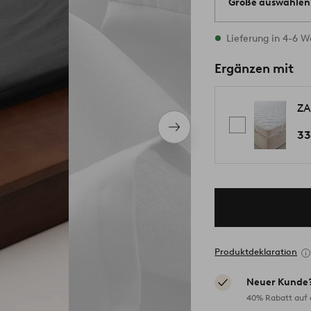
Größe auswählen
Alle Größen vorrät
Lieferung in 4-6 
Ergänzen mit
ZA
Nächstes
33
Produkt
Produktdeklaration
Neuer Kunde
40% Rabatt auf d