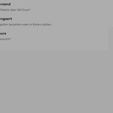
ersand
 Pakete über 129 Euro*
ungsart
später bezahlen oder in Raten zahlen
oure
erecht*