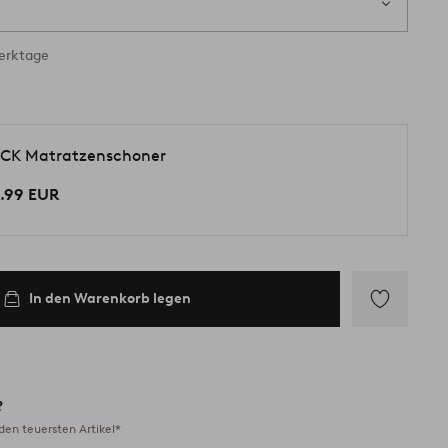
ig
Werktage
CK Matratzenschoner
.99 EUR
In den Warenkorb legen
Zu
Favoriten
hinzufügen
?
en teuersten Artikel*