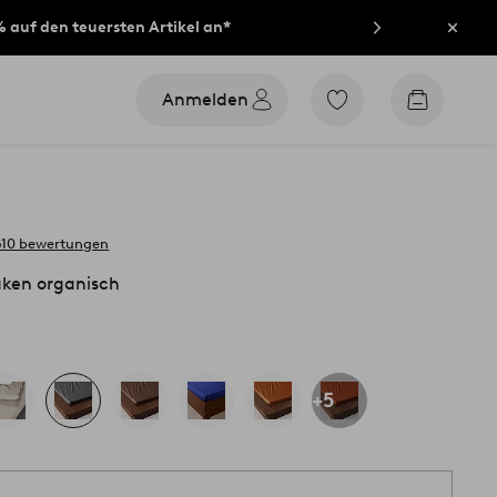
% auf den teuersten Artikel an*
Schli
Anmelden
Zu
Zum
den
Warenko
als
Favoriten
markierten
Produkten
gehen
610 bewertungen
ken organisch
+5
1 S