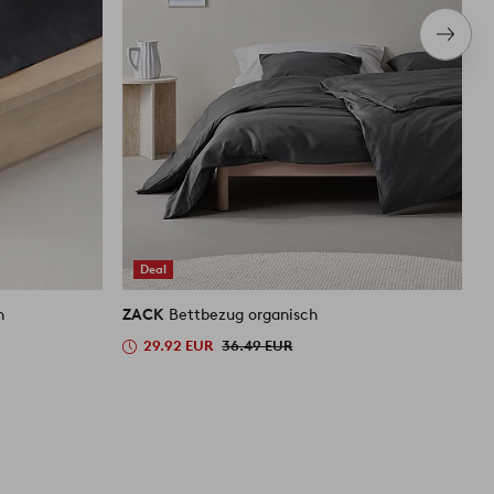
Nächs
Produ
Deal
h
ZACK
Bettbezug organisch
Z
29.92 EUR
36.49 EUR