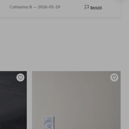
Catharina B —
2026-05-29
Bericht
Zu
Zu
Favoriten
Favoriten
hinzufügen
hinzufüg