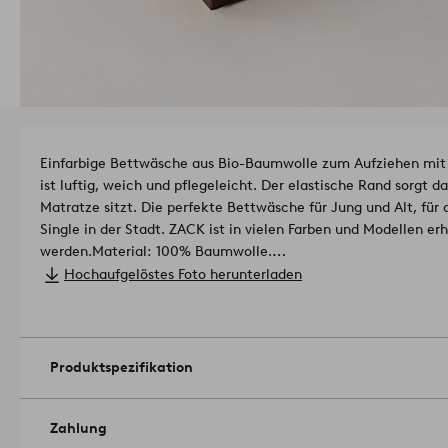
Einfarbige Bettwäsche aus Bio-Baumwolle zum Aufziehen m
ist luftig, weich und pflegeleicht. Der elastische Rand sorgt d
Matratze sitzt. Die perfekte Bettwäsche für Jung und Alt, für
Single in der Stadt. ZACK ist in vielen Farben und Modellen erhältlich, die saisonal aktualisiert
werden.
Material: 100% Baumwolle.
Länge: 200 cm. Ecken: 20 cm. Wähle bei der Bestellung die Br
Hochaufgelöstes Foto herunterladen
Geeignet für Matratzen bis zu 15 cm.
Fadendichte: 144.0 TC. (Mit der Fadendichte bzw. dem TC-Wert
Fäden in Kette und Schuss pro Quadratzoll angegeben. Je höhe
Qualität.).
Produktspezifikation
Menge in der Verpackung: 1.
Maschinenwäsche bei 60°. Mittlere
Hochtemperatur zu bügeln. Höchste Temperatur 200°C. Nicht
kein Bleichmittel. Mit ähnlichen Farben waschen. Auf links 
Zahlung