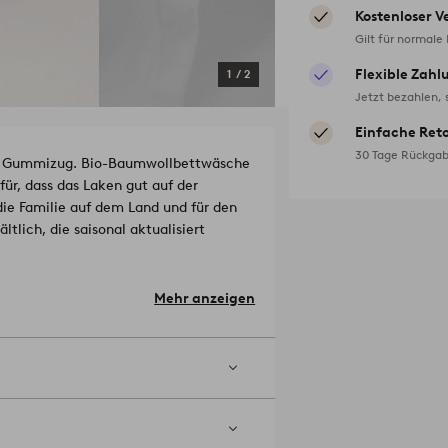
Kostenloser V
Gilt für normale
Flexible Zahl
1
/
2
Jetzt bezahlen, 
Einfache Ret
30 Tage Rückgab
it Gummizug. Bio-Baumwollbettwäsche
afür, dass das Laken gut auf der
 die Familie auf dem Land und für den
eite aus.
Mehr anzeigen
 (Thread Count) wird die Anzahl der
r die Fadendichte, desto höher die
 Stufe im Trockner trocknen. In
 chemisch reinigen. Verwenden Sie
waschen. Schrumpfung max 5