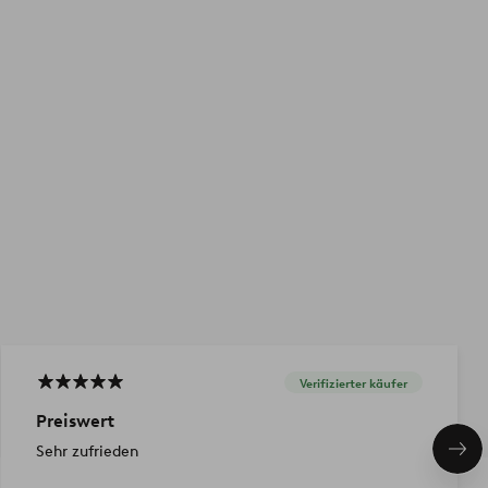
Verifizierter käufer
Preiswert
Sehr zufrieden
Näc
Pro