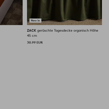
New in
ZACK
gerüschte Tagesdecke organisch Höhe
Z
45 cm
3
30.99 EUR