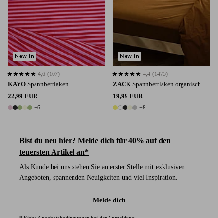
New in
New in
4,6
(107)
4,4
(1475)
4,6 basierend auf 107 Bewertungen
4,4 basierend auf 1475 Bewertungen
KAYO
Spannbettlaken
ZACK
Spannbettlaken organisch
22,99 EUR
19,99 EUR
+6
+8
11 Farben
13 Farben
Bist du neu hier? Melde dich für
40% auf den
teuersten Artikel an*
Als Kunde bei uns stehen Sie an erster Stelle mit exklusiven
Angeboten, spannenden Neuigkeiten und viel Inspiration.
Melde dich