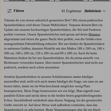
Filtern
81 Ergebnisse
Sortieren nach:
Beliebtheit
Träumst du von einem ordentlich gemachten Bett? Mit einem praktischen
Spannbettlaken wird dieser Traum Wirklichkeit. Verpasse deinem Bett ein
Update mit unseren hochwertigen Spannbettlaken, die Stil und Funktion
perfekt vereinen. Unsere Spannbetttücher sind genau auf deine
Matratze
abgestimmt und sitzen die ganze Nacht über perfekt, was die Gefahr einer
unangenehmen Faltenbildung reduziert. Bei uns findest du Spannbettlaken
in mehreren Größen, darunter Modelle mit den Maßen 180 x 200 cm, 160 x
200 cm, 140 x 200 cm, 120 x 200 cm und 90 x 200 cm. Auch für hohe
Matratzen findest du bei uns Spannbettlaken, die du prima anstelle von
Betthussen verwenden kannst. Aber unsere Spannbetttücher sind nicht nur
praktisch, sondern auch schön anzusehen.
Seitdem Spannbettlaken in unseren Schlafzimmern immer häufiger
anzutreffen sind, stellt sich auch immer häufiger die Frage, wie man sie am
besten faltet, damit sie im Wäscheschrank möglichst wenig Platz
beanspruchen. Diese Frage beantworten wir wie folgt: Man ergreift zwei
parallele Ecken und steckt diese in die beiden freien gegenüberliegenden
Ecken. Anschließend wiederholt man diesen Vorgang, bis die gewünschte
Größe erreicht ist. Auf diese Weise wird außerdem vermieden, dass das
Spannbetttuch zu sehr knittert. Beste Voraussetzungen also für ein frisch