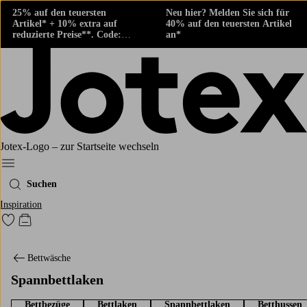
25% auf den teuersten
Neu hier? Melden Sie sich für
Artikel* + 10% extra auf
40% auf den teuersten Artikel
reduzierte Preise**. Code:
an*
424882
Jotex-Logo – zur Startseite wechseln
Ellos‘ Menü
Suchen
Inspiration
Zu den als Favoriten markierten Produkten gehen
Zum Warenkorb
Bettwäsche
Spannbettlaken
Bettbezüge
Bettlaken
Spannbettlaken
Betthussen