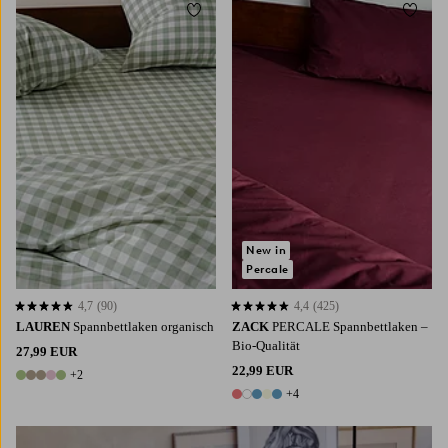
Zu Favoriten hinzufügen
Zu Fa
90X200
120X200
140X200
160X200
90X200
120X200
140X200
160X200
180X200
180X200
New in
Percale
4,7
(90)
4,4
(425)
4,7 basierend auf 90 Bewertungen
4,4 basierend auf 425 Bewertungen
LAUREN
Spannbettlaken organisch
ZACK
PERCALE Spannbettlaken ‒
Bio-Qualität
27,99 EUR
22,99 EUR
+2
7 Farben
+4
9 Farben