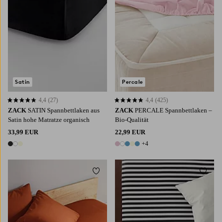
Satin
Percale
4,4
(27)
4,4
(425)
4,4 basierend auf 27 Bewertungen
4,4 basierend auf 425 Bewertungen
ZACK
SATIN Spannbettlaken aus
ZACK
PERCALE Spannbettlaken ‒
Satin hohe Matratze organisch
Bio-Qualität
33,99 EUR
22,99 EUR
+4
3 Farben
9 Farben
Zu Favoriten hinzufügen
Zu Fa
90
120
140
160
180
90X200
120X200
140X200
160X200
180X200