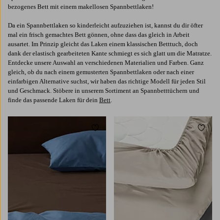
bezogenes Bett mit einem makellosen Spannbettlaken!
Da ein Spannbettlaken so kinderleicht aufzuziehen ist, kannst du dir öfter
mal ein frisch gemachtes Bett gönnen, ohne dass das gleich in Arbeit
ausartet. Im Prinzip gleicht das Laken einem klassischen Betttuch, doch
dank der elastisch gearbeiteten Kante schmiegt es sich glatt um die Matratze.
Entdecke unsere Auswahl an verschiedenen Materialien und Farben. Ganz
gleich, ob du nach einem gemusterten Spannbettlaken oder nach einer
einfarbigen Alternative suchst, wir haben das richtige Modell für jeden Stil
und Geschmack. Stöbere in unserem Sortiment an Spannbetttüchern und
finde das passende Laken für dein
Bett
.
Zu Favoriten hinzufügen
Zu Fa
90
120
140
160
180
90
120
140
160
180