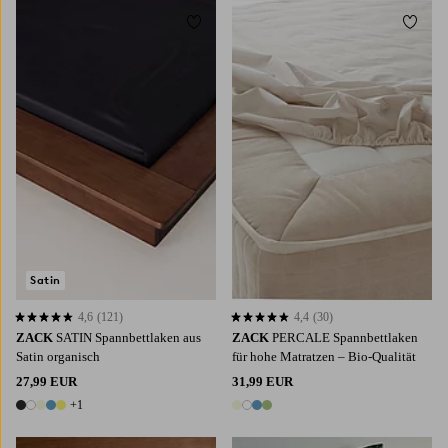
Zu Favoriten hinzufügen
Zu Fa
90X200
120X200
140X200
160X200
90X200
160X200
180X200
180X200
Satin
4,6
(121)
4,4
(30)
4,6 basierend auf 121 Bewertungen
4,4 basierend auf 30 Bewertungen
ZACK
SATIN Spannbettlaken aus
ZACK
PERCALE Spannbettlaken
Satin organisch
für hohe Matratzen ‒ Bio-Qualität
27,99 EUR
31,99 EUR
+1
6 Farben
4 Farben