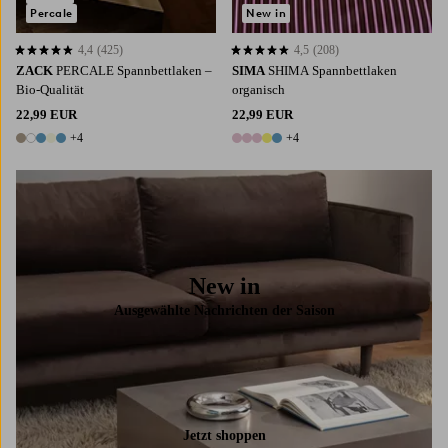
Percale
New in
4,4
(425)
4,5
(208)
4,4 basierend auf 425 Bewertungen
4,5 basierend auf 208 Bewertungen
ZACK
PERCALE Spannbettlaken ‒
SIMA
SHIMA Spannbettlaken
Bio-Qualität
organisch
22,99 EUR
22,99 EUR
+4
+4
9 Farben
9 Farben
New in
Ausgewählte Nachrichten der Saison
Jetzt shoppen