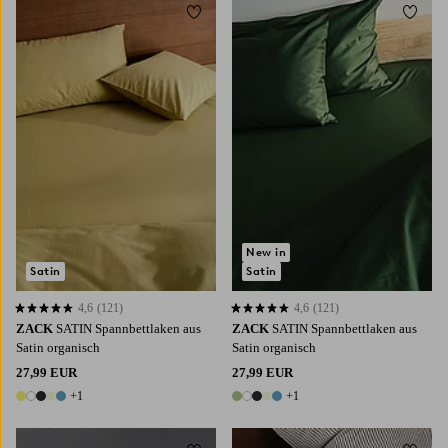
Zu Favoriten hinzufügen
Zu Fa
90X200
120X200
140X200
160X200
90X200
120X200
140X200
160X200
180X200
180X200
New in
Satin
Satin
4,6
(121)
4,6
(121)
4,6 basierend auf 121 Bewertungen
4,6 basierend auf 121 Bewertungen
ZACK
SATIN Spannbettlaken aus
ZACK
SATIN Spannbettlaken aus
Satin organisch
Satin organisch
27,99 EUR
27,99 EUR
+1
+1
6 Farben
6 Farben