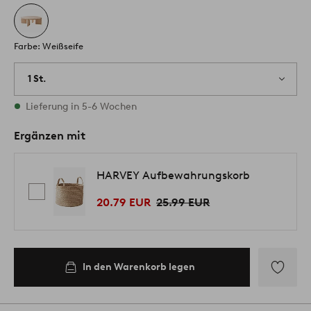
Farbe: Weißseife
1 St.
Vorrätig
Lieferung in 5-6 Wochen
Ergänzen mit
HARVEY Aufbewahrungskorb
20.79 EUR
25.99 EUR
In den Warenkorb legen
Zu
Favoriten