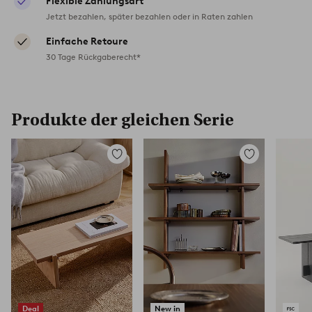
Flexible Zahlungsart
Jetzt bezahlen, später bezahlen oder in Raten zahlen
Einfache Retoure
30 Tage Rückgaberecht*
Produkte der gleichen Serie
Zu
Zu
Favoriten
Favoriten
hinzufügen
hinzufügen
Deal
New in