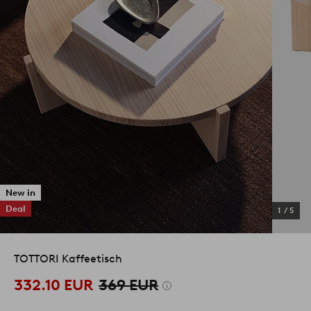
New in
Deal
1
/
5
TOTTORI Kaffeetisch
332.10 EUR
369 EUR