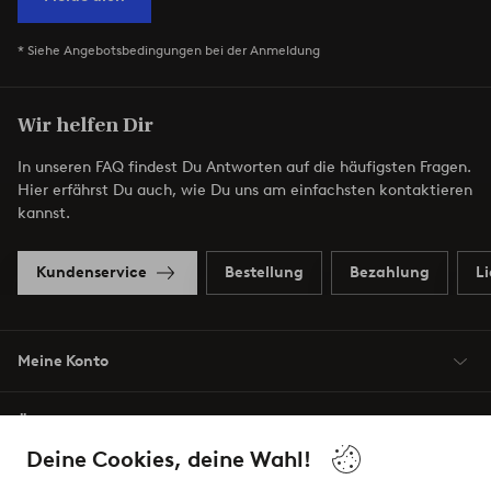
* Siehe Angebotsbedingungen bei der Anmeldung
Wir helfen Dir
In unseren FAQ findest Du Antworten auf die häufigsten Fragen.
Hier erfährst Du auch, wie Du uns am einfachsten kontaktieren
kannst.
Kundenservice
Bestellung
Bezahlung
L
Meine Konto
Über Jotex
Deine Cookies, deine Wahl!
Unsere Dienstleistungen