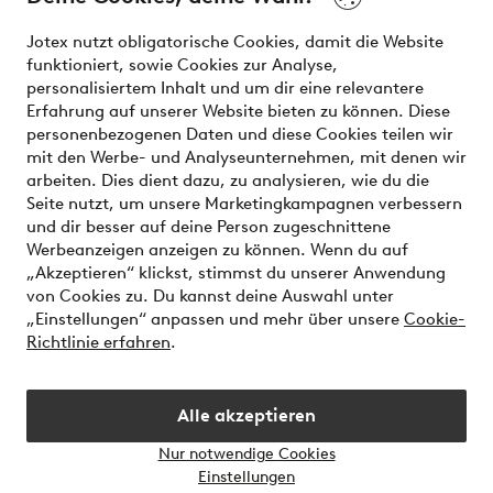
Unsere Dienstleistungen
Jotex nutzt obligatorische Cookies, damit die Website
funktioniert, sowie Cookies zur Analyse,
Bedingungen
personalisiertem Inhalt und um dir eine relevantere
Erfahrung auf unserer Website bieten zu können. Diese
personenbezogenen Daten und diese Cookies teilen wir
mit den Werbe- und Analyseunternehmen, mit denen wir
Sichere Zahlungen - Jetzt bezahlen oder aufteilen
arbeiten. Dies dient dazu, zu analysieren, wie du die
Seite nutzt, um unsere Marketingkampagnen verbessern
Möchtest du mehr über
unsere
und dir besser auf deine Person zugeschnittene
Zahlungsmöglichkeiten
erfahren?
Werbeanzeigen anzeigen zu können. Wenn du auf
„Akzeptieren“ klickst, stimmst du unserer Anwendung
von Cookies zu. Du kannst deine Auswahl unter
„Einstellungen“ anpassen und mehr über unsere
Cookie-
Richtlinie erfahren
.
Österreich - Land auswählen
Alle akzeptieren
Instagram
Facebook
Nur notwendige Cookies
Einstellungen