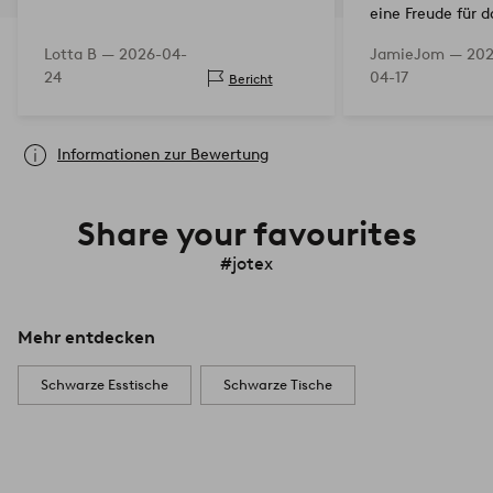
eine Freude für d
Sie wagen, dafür
Lotta B —
2026-04-
JamieJom —
202
von guter Qualitä
24
04-17
Bericht
auch et…
Informationen zur Bewertung
Share your favourites
#jotex
Mehr entdecken
Schwarze Esstische
Schwarze Tische