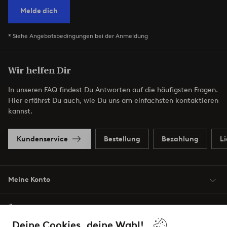
Melde dich
* Siehe Angebotsbedingungen bei der Anmeldung
Wir helfen Dir
In unseren FAQ findest Du Antworten auf die häufigsten Fragen.
Hier erfährst Du auch, wie Du uns am einfachsten kontaktieren
kannst.
Kundenservice
Bestellung
Bezahlung
L
Meine Konto
Über Jotex
Deine Cookies, deine Wahl!