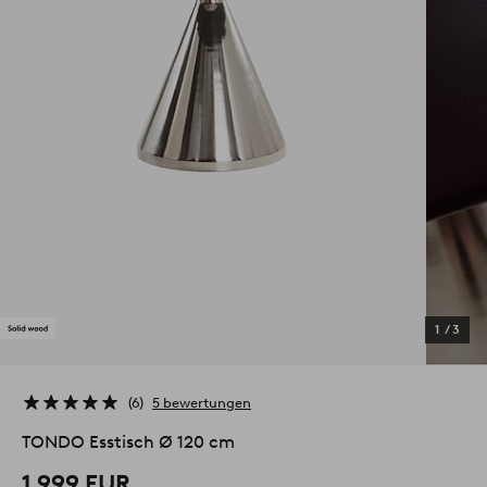
1
/
3
6
5 bewertungen
TONDO Esstisch Ø 120 cm
1,999 EUR