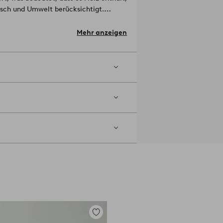
nsch und Umwelt berücksichtigt.
 Global
Material: MDF Spiegelglas.
Mehr anzeigen
Wenn Sie einen empfindlichen Boden
mit Möbelfüßen oder einem anderen
Zu