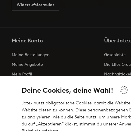
Widerrufsformular
Meine Konto
Über Jotex
Meine Bestellungen
Geschichte
Meine Angebote
Die Ellos Grou
Mein Profil
Nachhaltigkei
Meine retouren
Business inqui
Deine Cookies, deine Wahl!
Erklärung zur 
Jotex nutzt obligatorische Cookies, damit die Website 
Website bieten zu können. Diese personenbezogenen D
zu analysieren, wie du die Seite nutzt, um unsere M
Sichere Zahlungen - Jetzt bezahlen oder auftei
du auf „Akzeptieren“ klickst, stimmst du unserer An
Möchtest du mehr über
unsere Zahlungsmöglichkeiten
erfahre