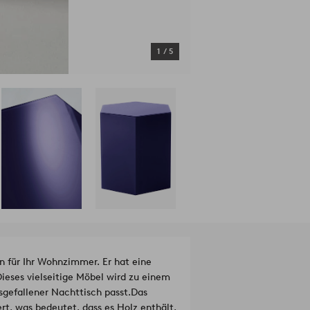
1
/
5
n für Ihr Wohnzimmer. Er hat eine
ieses vielseitige Möbel wird zu einem
sgefallener Nachttisch passt.
Das
ert, was bedeutet, dass es Holz enthält,