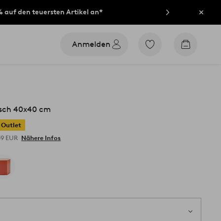
% auf den teuersten Artikel an*
Schli
Anmelden
Zu
Zum
den
Warenko
als
Favoriten
markierten
Produkten
gehen
tisch 40x40 cm
Outlet
39 EUR
Nähere Infos