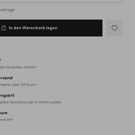
Werktage
In den Warenkorb legen
Zu
Favoriten
hinzufügen
?
en teuersten Artikel*
ersand
 Pakete über 129 Euro*
ungsart
später bezahlen oder in Raten zahlen
oure
erecht*