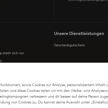
Unsere Dienstleistungen
Geschenkgutschein
p stellt sich vor
t
ries
Barrierefreiheit
funktioniert, sowie Cookies zur Analyse, personalisiertem Inhalt 
aten und diese Cookies teilen wir mit den Werbe- und Analyseun
arketingkampagnen verbessern und dir besser auf deine Person z
len
wendung von Cookies zu. Du kannst deine Auswahl unter „Einstel
n?