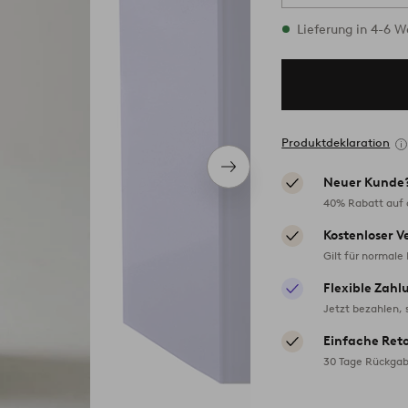
Vorrätig
Lieferung in 4-6 
Produktdeklaration
Nächstes
Neuer Kunde
Produkt
40% Rabatt auf d
Kostenloser V
Gilt für normale
Flexible Zahl
Jetzt bezahlen, 
Einfache Ret
30 Tage Rückgab