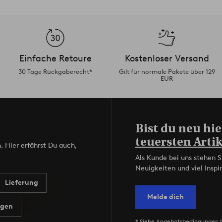
Einfache Retoure
Kostenloser Versand
30 Tage Rückgaberecht*
Gilt für normale Pakete über 129
EUR
Bist du neu hie
teuersten Artik
. Hier erfährst Du auch,
Als Kunde bei uns stehen S
Neuigkeiten und viel Inspir
Lieferung
Melde dich
agen
* Siehe Angebotsbedingungen 