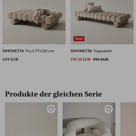
Deal
SIMONETTA
Pouf 77x122 cm
SIMONETTA
Tagesbett
639 EUR
719.25 EUR
959 EUR
Produkte der gleichen Serie
Zu
Zu
Favoriten
Favoriten
hinzufügen
hinzufügen