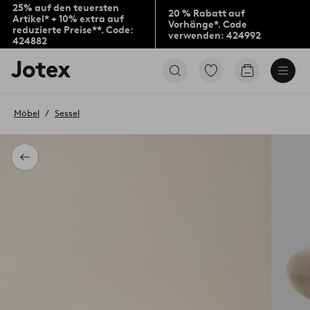
25% auf den teuersten
20 % Rabatt auf
Artikel* + 10% extra auf
Vorhänge*. Code
reduzierte Preise**. Code:
verwenden: 424992
424882
Jotex-
Zu
Zum
Logo
den
Warenkorb
–
als
zur
Favoriten
Möbel
Sessel
Startseite
markierten
wechseln
Produkten
gehen
Zurück