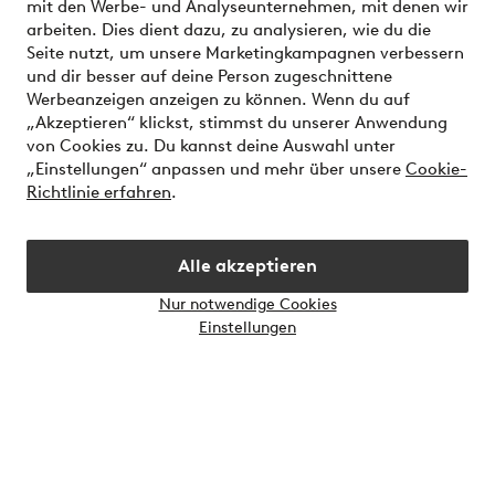
mit den Werbe- und Analyseunternehmen, mit denen wir
arbeiten. Dies dient dazu, zu analysieren, wie du die
Seite nutzt, um unsere Marketingkampagnen verbessern
Über Jotex
und dir besser auf deine Person zugeschnittene
Werbeanzeigen anzeigen zu können. Wenn du auf
„Akzeptieren“ klickst, stimmst du unserer Anwendung
Unsere Dienstleistungen
von Cookies zu. Du kannst deine Auswahl unter
„Einstellungen“ anpassen und mehr über unsere
Cookie-
Bedingungen
Richtlinie erfahren
.
Alle akzeptieren
Sichere Zahlungen - Jetzt bezahlen oder aufteilen
Nur notwendige Cookies
Möchtest du mehr über
unsere
Einstellungen
Zahlungsmöglichkeiten
erfahren?
Österreich - Land auswählen