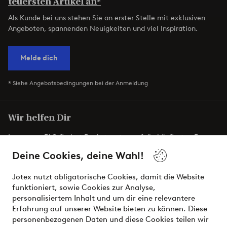
teuersten Artikel an*
Als Kunde bei uns stehen Sie an erster Stelle mit exklusiven
Angeboten, spannenden Neuigkeiten und viel Inspiration.
Melde dich
* Siehe Angebotsbedingungen bei der Anmeldung
Wir helfen Dir
In unseren FAQ findest Du Antworten auf die häufigsten Fragen.
Hier erfährst Du auch, wie Du uns am einfachsten kontaktieren
Deine Cookies, deine Wahl!
kannst.
Jotex nutzt obligatorische Cookies, damit die Website
Kundenservice
Bestellung
Bezahlung
L
funktioniert, sowie Cookies zur Analyse,
personalisiertem Inhalt und um dir eine relevantere
Erfahrung auf unserer Website bieten zu können. Diese
personenbezogenen Daten und diese Cookies teilen wir
Meine Konto