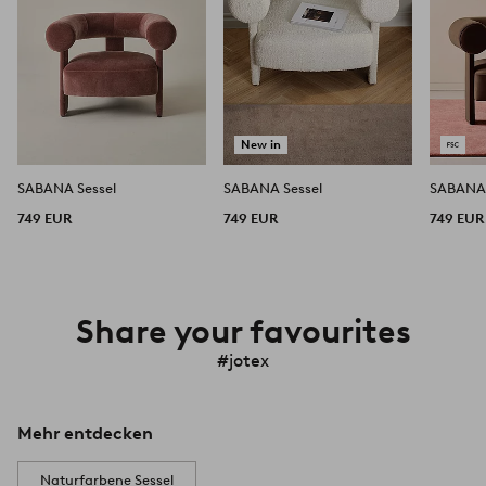
New in
SABANA Sessel
SABANA Sessel
SABANA 
749 EUR
749 EUR
749 EUR
Share your favourites
#jotex
Mehr entdecken
Naturfarbene Sessel