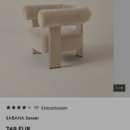
1
/
8
9
4 bewertungen
SABANA Sessel
749 EUR