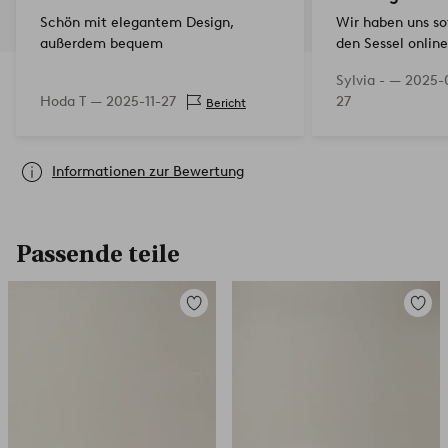
Schön mit elegantem Design,
Wir haben uns sof
außerdem bequem
den Sessel onlin
Und von der Kom
Sylvia - —
2025-
Lieferung war de
Hoda T —
2025-11-27
27
Bericht
erfreulich. Schö
bequem.
Informationen zur Bewertung
Passende teile
Zu
Zu
Favoriten
Favori
hinzufügen
hinzuf