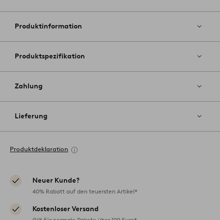
Zu
Favoriten
hinzufüg
Produktinformation
Produktspezifikation
Zahlung
Lieferung
Produktdeklaration
Neuer Kunde?
40% Rabatt auf den teuersten Artikel*
Kostenloser Versand
Gilt für normale Pakete über 129 Euro*