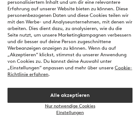
personalisiertem Inhalt und um dir eine relevantere
Erfahrung auf unserer Website bieten zu können. Diese
personenbezogenen Daten und diese Cookies teilen wir
Meine Konto
mit den Werbe- und Analyseunternehmen, mit denen wir
arbeiten. Dies dient dazu, zu analysieren, wie du die
Seite nutzt, um unsere Marketingkampagnen verbessern
Über Jotex
und dir besser auf deine Person zugeschnittene
Werbeanzeigen anzeigen zu können. Wenn du auf
Unsere Dienstleistungen
„Akzeptieren“ klickst, stimmst du unserer Anwendung
von Cookies zu. Du kannst deine Auswahl unter
„Einstellungen“ anpassen und mehr über unsere
Cookie-
Bedingungen
Richtlinie erfahren
.
Alle akzeptieren
Sichere Zahlungen - Jetzt bezahlen oder aufteilen
Möchtest du mehr über
unsere
Nur notwendige Cookies
Zahlungsmöglichkeiten
erfahren?
Einstellungen