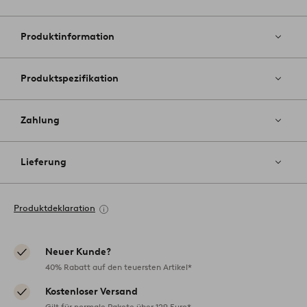
Zu
Favoriten
hinzufüg
Produktinformation
Produktspezifikation
Zahlung
Lieferung
Produktdeklaration
Neuer Kunde?
40% Rabatt auf den teuersten Artikel*
Kostenloser Versand
Gilt für normale Pakete über 129 Euro*