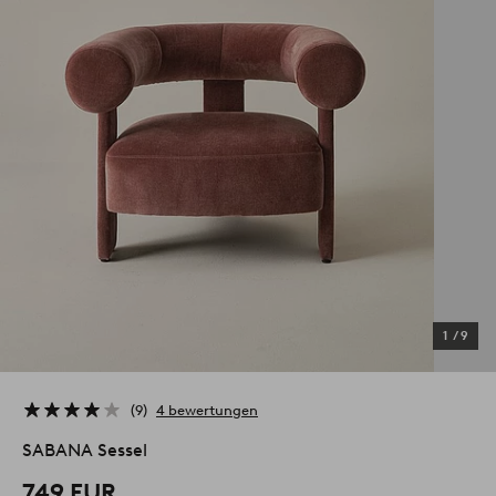
1
/
9
9
4 bewertungen
SABANA Sessel
749 EUR