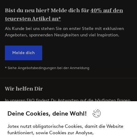
Bist du neu hier? Melde dich für
40% auf den
teuersten Artikel an*
Als Kunde bei uns stehen Sie an erster Stelle mit exklusiven
Angeboten, spannenden Neuigkeiten und viel Inspiration.
Melde dich
* Siehe Angebotsbedingungen bei der Anmeldung
Wir helfen Dir
In unseren FAQ findest Du Antworten auf die häufigsten Fragen.
Hier erfährst Du auch, wie Du uns am einfachsten kontaktieren
Deine Cookies, deine Wahl!
kannst.
Jotex nutzt obligatorische Cookies, damit die Website
Kundenservice
Bestellung
Bezahlung
L
funktioniert, sowie Cookies zur Analyse,