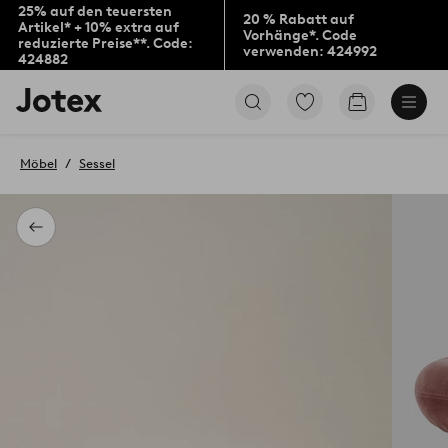
25% auf den teuersten
20 % Rabatt auf
Artikel* + 10% extra auf
Vorhänge*. Code
reduzierte Preise**. Code:
verwenden: 424992
424882
Jotex-
Zu
Zum
Logo
den
Warenkorb
–
als
zur
Favoriten
Möbel
Sessel
Startseite
markierten
wechseln
Produkten
gehen
Zurück