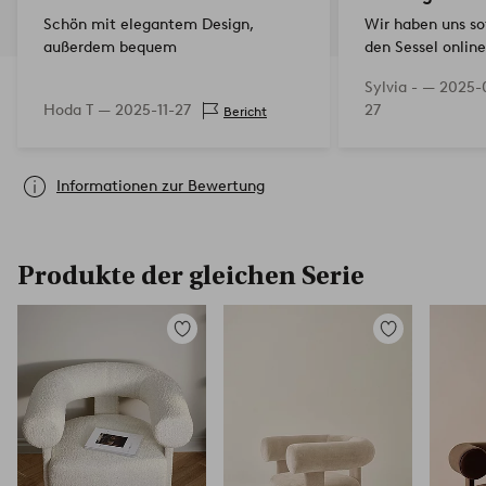
Schön mit elegantem Design,
Wir haben uns sof
außerdem bequem
den Sessel onlin
Und von der Kom
Sylvia - —
2025-
Lieferung war de
Hoda T —
2025-11-27
27
Bericht
erfreulich. Schö
bequem.
Informationen zur Bewertung
Produkte der gleichen Serie
Zu
Zu
Favoriten
Favoriten
hinzufügen
hinzufügen