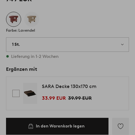
Farbe: Lavendel
1 St.
Vorrätig
Lieferung in 1-2 Wochen
Ergänzen mit
SARA Decke 130x170 cm
33.99 EUR
39.99 EUR
In den Warenkorb legen