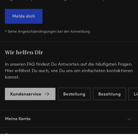
Melde dich
* Siehe Angebotsbedingungen bei der Anmeldung
Wir helfen Dir
In unseren FAQ findest Du Antworten auf die häufigsten Fragen.
Hier erfährst Du auch, wie Du uns am einfachsten kontaktieren
kannst.
Kundenservice
Bestellung
Bezahlung
L
Meine Konto
Über Jotex