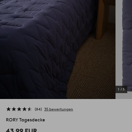
1
/
3
84
35 bewertungen
RORY Tagesdecke
43.99 EUR