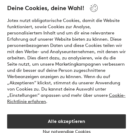
Deine Cookies, deine Wahl!
Unsere Dienstleistungen
Jotex nutzt obligatorische Cookies, damit die Website
funktioniert, sowie Cookies zur Analyse,
Bedingungen
personalisiertem Inhalt und um dir eine relevantere
Erfahrung auf unserer Website bieten zu können. Diese
personenbezogenen Daten und diese Cookies teilen wir
mit den Werbe- und Analyseunternehmen, mit denen wir
Sichere Zahlungen - Jetzt bezahlen oder aufteilen
arbeiten. Dies dient dazu, zu analysieren, wie du die
Seite nutzt, um unsere Marketingkampagnen verbessern
Möchtest du mehr über
unsere
und dir besser auf deine Person zugeschnittene
Zahlungsmöglichkeiten
erfahren?
Werbeanzeigen anzeigen zu können. Wenn du auf
„Akzeptieren“ klickst, stimmst du unserer Anwendung
von Cookies zu. Du kannst deine Auswahl unter
„Einstellungen“ anpassen und mehr über unsere
Cookie-
Richtlinie erfahren
.
Österreich - Land auswählen
Alle akzeptieren
Instagram
Facebook
Nur notwendige Cookies