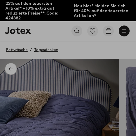
25% auf den teuersten
Neu hier? Melden Sie sich
Artikel* + 10% extra auf
für 40% auf den teuersten
reduzierte Preise**. Code:
Artikel an*
424882
Jotex-
Zu
Zum
Logo
den
Warenkorb
–
als
zur
Favoriten
Bettwäsche
Tagesdecken
Startseite
markierten
wechseln
Produkten
gehen
Zurück