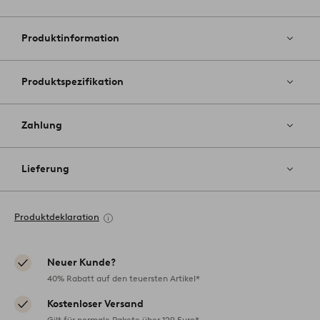
Zu
Favoriten
hinzufüg
Produktinformation
Produktspezifikation
Zahlung
Lieferung
Produktdeklaration
Neuer Kunde?
40% Rabatt auf den teuersten Artikel*
Kostenloser Versand
Gilt für normale Pakete über 129 Euro*