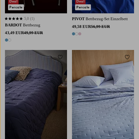
Deal
Deal
Percale
Percale
5,0
(1)
PIVOT
Bettbezug-Set Einzelbett
5,0 basierend auf 1 Bewertungen
BARDOT
Bettbezug
49,58 EUR
56,99 EUR
43,49 EUR
49,99 EUR
3 Farben
2 Farben
Zu Favoriten hinzufügen
Zu Fa
150X260
180X260
260X260