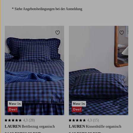
* Siehe Angebotsbedingungen bei der Anmeldung
Zu Favoriten hinzufügen
Zu Fa
140X200
200X220
50X70
80X80
New in
New in
Deal
Deal
4,3
(28)
4,3
(15)
4,3 basierend auf 28 Bewertungen
4,3 basierend auf 15 Bewertungen
LAUREN
Bettbezug organisch
LAUREN
Kissenhülle organisch