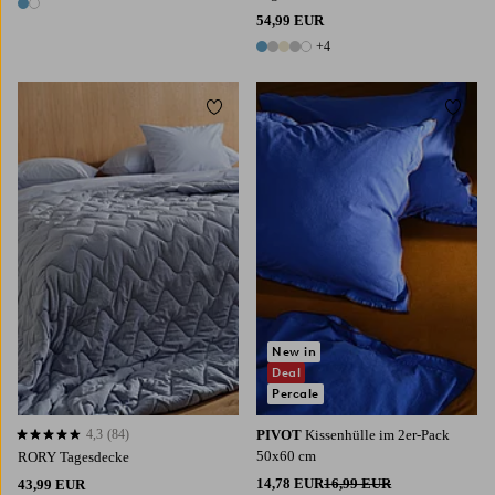
2 Farben
54,99 EUR
+4
9 Farben
Zu Favoriten hinzufügen
Zu Fa
150X260
180X260
260X260
New in
Deal
Percale
4,3
(84)
PIVOT
Kissenhülle im 2er-Pack
4,3 basierend auf 84 Bewertungen
50x60 cm
RORY Tagesdecke
14,78 EUR
16,99 EUR
43,99 EUR