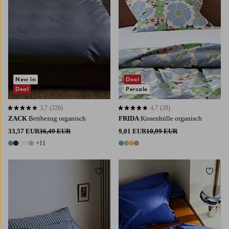
New in
Deal
Deal
Percale
3,7
(226)
4,7
(28)
3,7 basierend auf 226 Bewertungen
4,7 basierend auf 28 Bewertungen
ZACK
Bettbezug organisch
FRIDA
Kissenhülle organisch
33,57 EUR
36,49 EUR
9,01 EUR
10,99 EUR
+11
16 Farben
4 Farben
Zu Favoriten hinzufügen
Zu Fa
140X200
200X220
140X200
200X220