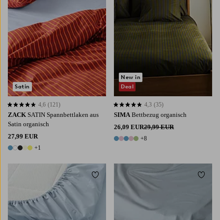
New in
Satin
Deal
4,6
(121)
4,3
(35)
4,6 basierend auf 121 Bewertungen
4,3 basierend auf 35 Bewertungen
ZACK
SATIN Spannbettlaken aus
SIMA
Bettbezug organisch
Satin organisch
26,09 EUR
29,99 EUR
27,99 EUR
+8
13 Farben
+1
6 Farben
Zu Favoriten hinzufügen
Zu Fa
40X90
60X120
70X160
150X260
180X260
240X260