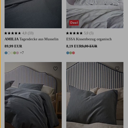
Deal
4,0
(33)
5,0
(5)
4,0 basierend auf 33 Bewertungen
5,0 basierend auf 5 Bewertungen
AMILIA
Tagesdecke aus Musselin
ESSA Kissenbezug organisch
89,99 EUR
8,19 EUR
9,99 EUR
+7
12 Farben
3 Farben
Zu Favoriten hinzufügen
Zu Fa
140X200
200X220
50X70
80X80