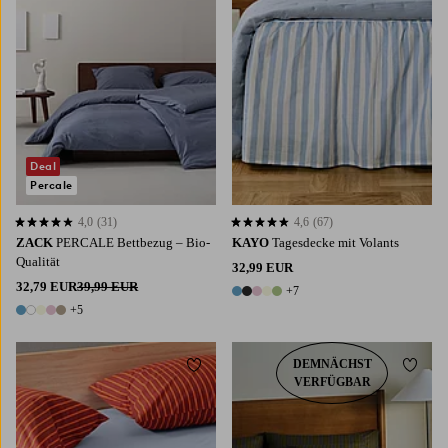
Deal
Percale
4,0
(31)
4,6
(67)
4,0 basierend auf 31 Bewertungen
4,6 basierend auf 67 Bewertungen
ZACK
PERCALE Bettbezug ‒ Bio-
KAYO
Tagesdecke mit Volants
Qualität
32,99 EUR
32,79 EUR
39,99 EUR
+7
12 Farben
+5
10 Farben
DEMNÄCHST
Zu Favoriten hinzufügen
Zu Fa
VERFÜGBAR
90X200
120X200
140X200
160X200
140X200
200X220
180X200