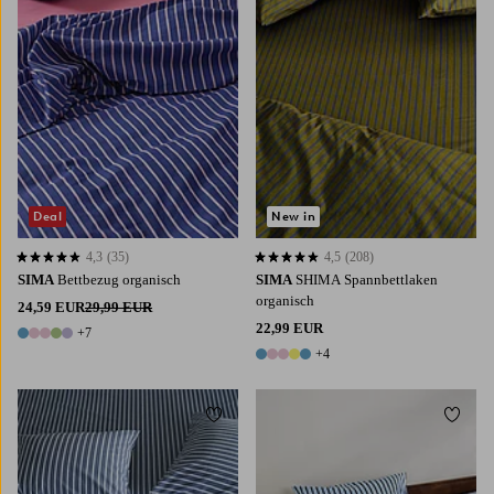
Deal
New in
4,3
(35)
4,5
(208)
4,3 basierend auf 35 Bewertungen
4,5 basierend auf 208 Bewertungen
SIMA
Bettbezug organisch
SIMA
SHIMA Spannbettlaken
organisch
24,59 EUR
29,99 EUR
22,99 EUR
+7
12 Farben
+4
9 Farben
Zu Favoriten hinzufügen
Zu Fa
90X200
120X200
160X200
180X200
140X200
200X220