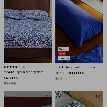
150X260
180X260
260X260
New in
Deal
Percale
5,0
(2)
PIVOT
Kissenhülle 50x90 cm
5,0 basierend auf 2 Bewertungen
MALIA
Tagesdecke organisch
11,73 EUR
13,49 EUR
65,99 EUR
3 Farben
5 Farben
Zu Favoriten hinzufügen
Zu Fa
150X260
180X260
240X260
50X70
80X80