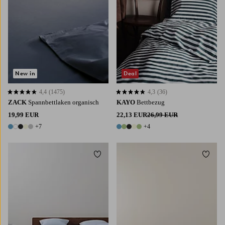
New in
Deal
4,4
(1475)
4,3
(36)
4,4 basierend auf 1475 Bewertungen
4,3 basierend auf 36 Bewertungen
ZACK
Spannbettlaken organisch
KAYO
Bettbezug
19,99 EUR
22,13 EUR
26,99 EUR
+7
+4
12 Farben
9 Farben
Zu Favoriten hinzufügen
Zu Fa
140X200
200X220
140X200
200X220