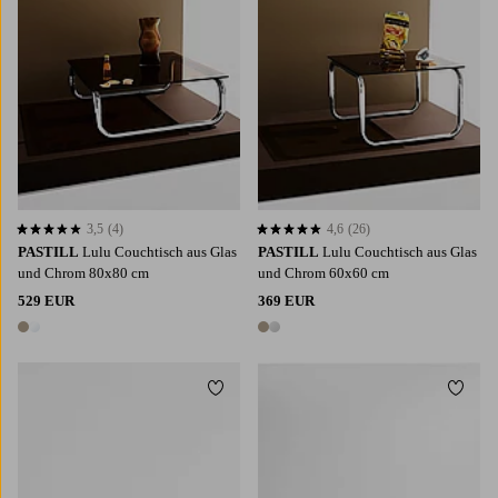
3,5
(4)
4,6
(26)
3,5 basierend auf 4 Bewertungen
4,6 basierend auf 26 Bewertungen
PASTILL
Lulu Couchtisch aus Glas
PASTILL
Lulu Couchtisch aus Glas
und Chrom 80x80 cm
und Chrom 60x60 cm
529 EUR
369 EUR
2 Farben
2 Farben
Zu Favoriten hinzufügen
Zu Fa