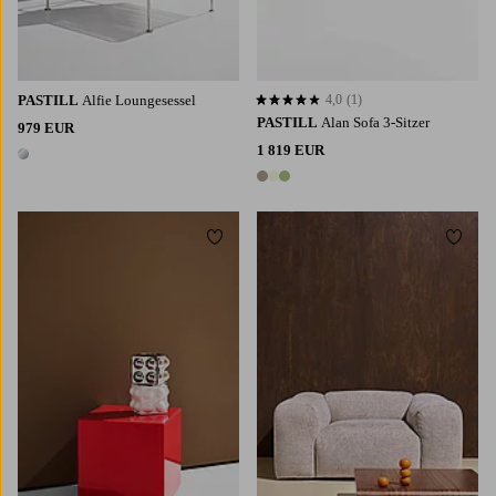
PASTILL
Alfie Loungesessel
4,0
(1)
4,0 basierend auf 1 Bewertungen
PASTILL
Alan Sofa 3-Sitzer
979 EUR
1 819 EUR
1 Farbe
3 Farben
Zu Favoriten hinzufügen
Zu Fa