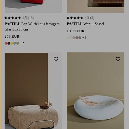
4,5
(16)
4,3
(3)
4,5 basierend auf 16 Bewertungen
4,3 basierend auf 3 Bewertungen
PASTILL
Pop Würfel aus farbigem
PASTILL
Wenju-Sessel
Glas 35x35 cm
1 199 EUR
259 EUR
+1
6 Farben
+2
7 Farben
Zu Favoriten hinzufügen
Zu Fa