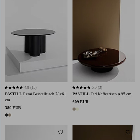
4,8
(15)
5,0
(3)
4,8 basierend auf 15 Bewertungen
5,0 basierend auf 3 Bewertungen
PASTILL
Remi Beistelltisch 78x61
PASTILL
Ted Kaffeetisch ø 95 cm
cm
609 EUR
389 EUR
2 Farben
2 Farben
Zu Favoriten hinzufügen
Zu Fa