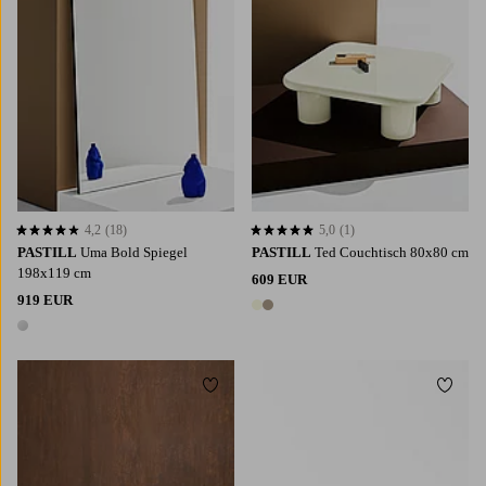
4,2
(18)
5,0
(1)
4,2 basierend auf 18 Bewertungen
5,0 basierend auf 1 Bewertungen
PASTILL
Uma Bold Spiegel
PASTILL
Ted Couchtisch 80x80 cm
198x119 cm
609 EUR
919 EUR
2 Farben
1 Farbe
Zu Favoriten hinzufügen
Zu Fa