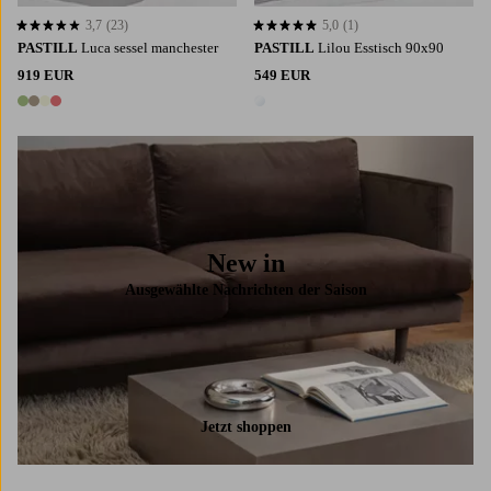
3,7
(23)
5,0
(1)
3,7 basierend auf 23 Bewertungen
5,0 basierend auf 1 Bewertungen
PASTILL
Luca sessel manchester
PASTILL
Lilou Esstisch 90x90
919 EUR
549 EUR
4 Farben
1 Farbe
New in
Ausgewählte Nachrichten der Saison
Jetzt shoppen