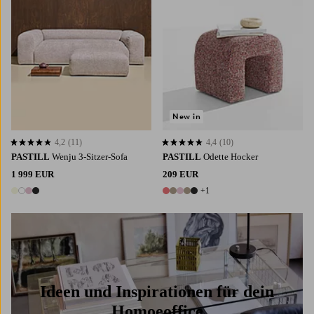
New in
4,2
(11)
4,4
(10)
4,2 basierend auf 11 Bewertungen
4,4 basierend auf 10 Bewertungen
PASTILL
Wenju 3-Sitzer-Sofa
PASTILL
Odette Hocker
1 999 EUR
209 EUR
+1
4 Farben
6 Farben
Ideen und Inspirationen für dein
Homoeoffice