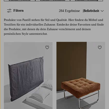
Filtern
284 Ergebnisse
Sortieren nach:
Beliebtheit
Produkte von Pastill stehen für Stil und Qualität. Hier findest du Möbel und
Textilien für ein individuelles Zuhause. Entdecke deine Favoriten und finde
die Produkte, mit denen du dein Zuhause verschönerst und deinen
persönlichen Style unterstreichst.
Zu Favoriten hinzufügen
Zu Fa
90
120
140
160
180