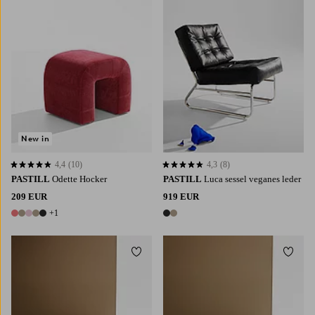
New in
4,4
(10)
4,3
(8)
4,4 basierend auf 10 Bewertungen
4,3 basierend auf 8 Bewertungen
PASTILL
Odette Hocker
PASTILL
Luca sessel veganes leder
209 EUR
919 EUR
+1
6 Farben
2 Farben
Zu Favoriten hinzufügen
Zu Fa