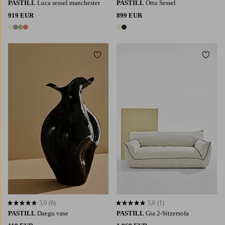
PASTILL
Luca sessel manchester
PASTILL
Otto Sessel
919 EUR
899 EUR
4 Farben
2 Farben
Zu Favoriten hinzufügen
Zu Fa
5,0
(6)
5,0
(1)
5,0 basierend auf 6 Bewertungen
5,0 basierend auf 1 Bewertungen
PASTILL
Daegu vase
PASTILL
Gia 2-Sitzersofa