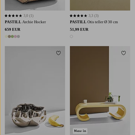
3,0
(1)
3,3
(3)
3,0 basierend auf 1 Bewertungen
3,3 basierend auf 3 Bewertungen
PASTILL
Archie Hocker
PASTILL
Otis teller Ø 30 cm
659 EUR
51,99 EUR
5 Farben
1 Farbe
Zu Favoriten hinzufügen
Zu Fa
New in