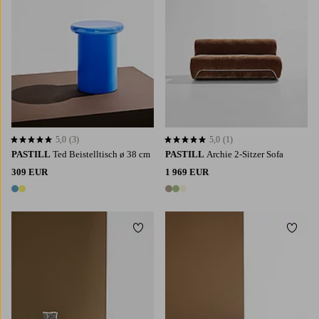
5,0
(3)
5,0
(1)
5,0 basierend auf 3 Bewertungen
5,0 basierend auf 1 Bewertungen
PASTILL
Ted Beistelltisch ø 38 cm
PASTILL
Archie 2-Sitzer Sofa
309 EUR
1 969 EUR
2 Farben
3 Farben
Zu Favoriten hinzufügen
Zu Fa