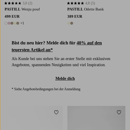
3,0
(2)
4,8
(5)
3,0 basierend auf 2 Bewertungen
4,8 basierend auf 5 Bewertungen
PASTILL
Wenju pouf
PASTILL
Odette Bank
499 EUR
389 EUR
+1
6 Farben
2 Farben
Bist du neu hier? Melde dich für
40% auf den
teuersten Artikel an*
Als Kunde bei uns stehen Sie an erster Stelle mit exklusiven
Angeboten, spannenden Neuigkeiten und viel Inspiration.
Melde dich
* Siehe Angebotsbedingungen bei der Anmeldung
Zu Favoriten hinzufügen
Zu Fa