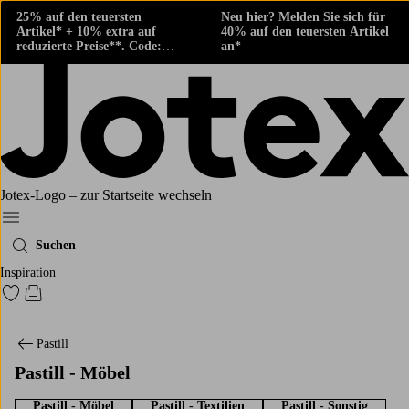
25% auf den teuersten
Neu hier? Melden Sie sich für
Artikel* + 10% extra auf
40% auf den teuersten Artikel
reduzierte Preise**. Code:
an*
424882
Jotex-Logo – zur Startseite wechseln
Ellos‘ Menü
Suchen
Inspiration
Zu den als Favoriten markierten Produkten gehen
Zum Warenkorb
Pastill
Pastill - Möbel
Pastill - Möbel
Pastill - Textilien
Pastill - Sonstig