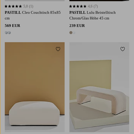
5,0
(1)
4,6
(7)
5,0 basierend auf 1 Bewertungen
4,6 basierend auf 7 Bewertungen
PASTILL
Cleo Couchtisch 85x85
PASTILL
Lulu Beistelltisch
cm
Chrom/Glas Höhe 45 cm
569 EUR
239 EUR
2 Farben
2 Farben
Zu Favoriten hinzufügen
Zu Fa