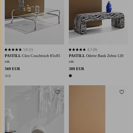
5,0
(1)
4,3
(8)
5,0 basierend auf 1 Bewertungen
4,3 basierend auf 8 Bewertungen
PASTILL
Cleo Couchtisch 85x85
PASTILL
Odette Bank Zebra 120
cm
cm
569 EUR
389 EUR
2 Farben
1 Farbe
Zu Favoriten hinzufügen
Zu Fa