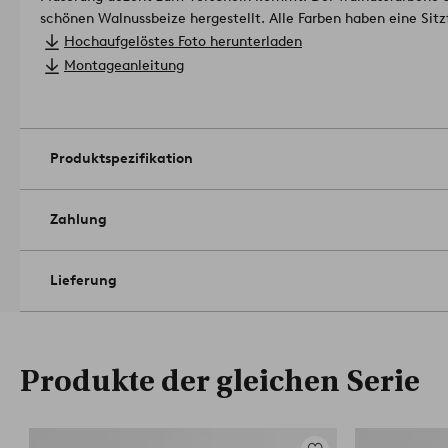
schönen Walnussbeize hergestellt. Alle Farben haben eine Sitz
Sitzfläche wurde auf eine einfache und ansprechende Weise um
Hochaufgelöstes Foto herunterladen
die Atmosphäre eines ganzen Raumes verändern kann.
Das Pro
Montageanleitung
Council (FSC) zertifiziert, was bedeutet, dass es Holz enthält,
Forstwirtschaft stammt, die Mensch und Umwelt berücksichti
Produktspezifikation
Zahlung
Lieferung
Produkte der gleichen Serie