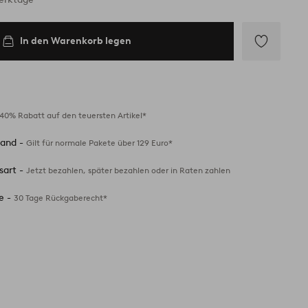
In den Warenkorb legen
Zu
Favoriten
hinzufügen
40% Rabatt auf den teuersten Artikel*
sand -
Gilt für normale Pakete über 129 Euro*
sart -
Jetzt bezahlen, später bezahlen oder in Raten zahlen
e -
30 Tage Rückgaberecht*