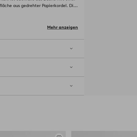
fläche aus gedrehter Papierkordel. Die
wickelt. Ines ist ein Möbelstück, das
dukt ist mit dem Forest Stewardship
 das aus verantwortungsvoller
Mehr anzeigen
gt.
Artikelnummer: 1717293-03-0