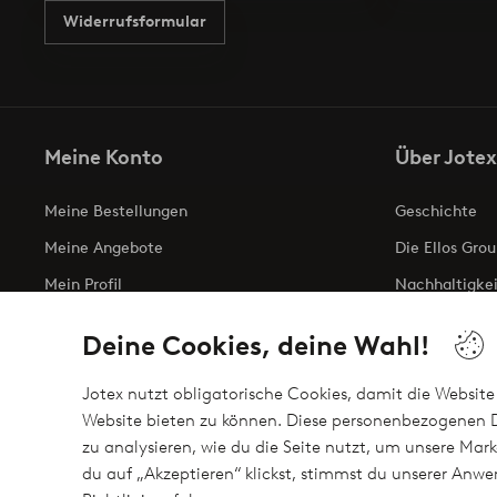
Widerrufsformular
Meine Konto
Über Jotex
Meine Bestellungen
Geschichte
Meine Angebote
Die Ellos Grou
Mein Profil
Nachhaltigkei
Meine retouren
Business inqui
Deine Cookies, deine Wahl!
Erklärung zur 
Jotex nutzt obligatorische Cookies, damit die Website 
Website bieten zu können. Diese personenbezogenen D
zu analysieren, wie du die Seite nutzt, um unsere M
Sichere Zahlungen - Jetzt bezahlen oder auftei
du auf „Akzeptieren“ klickst, stimmst du unserer An
Möchtest du mehr über
unsere Zahlungsmöglichkeiten
erfahre