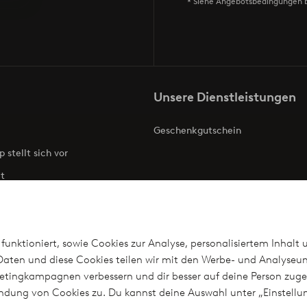
* Siehe Angebotsbedingungen 
Unsere Dienstleistungen
Geschenkgutschein
p stellt sich vor
t
ries
Barrierefreiheit
funktioniert, sowie Cookies zur Analyse, personalisiertem Inhalt 
aten und diese Cookies teilen wir mit den Werbe- und Analyseun
arketingkampagnen verbessern und dir besser auf deine Person z
len
wendung von Cookies zu. Du kannst deine Auswahl unter „Einstel
n?