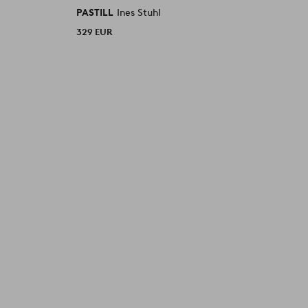
PASTILL
Ines Stuhl
P
329 EUR
3