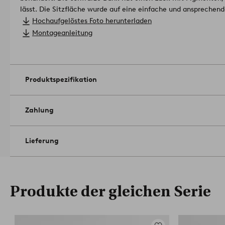
lässt. Die Sitzfläche wurde auf eine einfache und ansprechend
Möbelstück, das die Atmosphäre eines ganzen Raumes veränd
Hochaufgelöstes Foto herunterladen
Forest Stewardship Council (FSC) zertifiziert, was bedeutet, da
Montageanleitung
verantwortungsvoller Forstwirtschaft stammt, die Mensch un
berücksichtigt.
Artikelnummer: 1663514-03-0
Produktspezifikation
Zahlung
Lieferung
Produkte der gleichen Serie