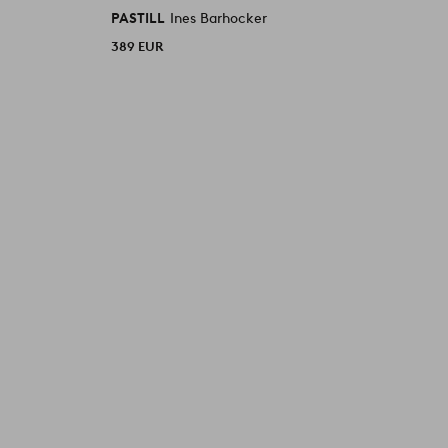
PASTILL
Ines Barhocker
P
389 EUR
3