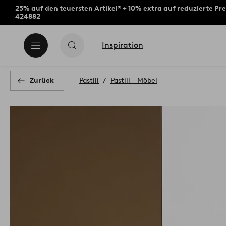
25% auf den teuersten Artikel* + 10% extra auf reduzierte Pre
424882
Inspiration
Zurück
Pastill
Pastill - Möbel