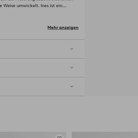
e Weise umwickelt. Ines ist ein
ern kann.
Das Produkt ist mit dem
ss es Holz enthält, das aus
d Umwelt
Mehr anzeigen