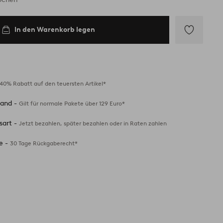
In den Warenkorb legen
Zu
Favoriten
hinzufügen
40% Rabatt auf den teuersten Artikel*
sand -
Gilt für normale Pakete über 129 Euro*
sart -
Jetzt bezahlen, später bezahlen oder in Raten zahlen
e -
30 Tage Rückgaberecht*