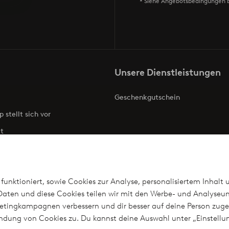
* Siehe Angebotsbedingungen 
Unsere Dienstleistungen
Geschenkgutschein
p stellt sich vor
t
ries
Barrierefreiheit
funktioniert, sowie Cookies zur Analyse, personalisiertem Inhalt 
aten und diese Cookies teilen wir mit den Werbe- und Analyseun
arketingkampagnen verbessern und dir besser auf deine Person z
len
wendung von Cookies zu. Du kannst deine Auswahl unter „Einstel
n?