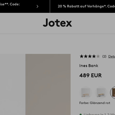
ise**. Code:
20 % Rabatt auf Vorhänge*. Cod
Jotex-
Logo
–
zur
Startseite
wechseln
2
Deta
Ines Bank
489 EUR
Farbe: Glänzend rot
Vorrätig
Lieferung in 1-2 