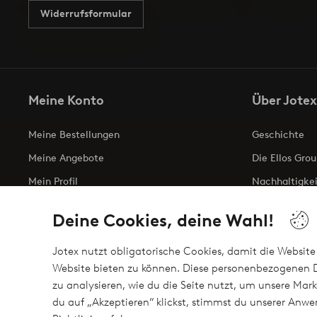
Widerrufsformular
Meine Konto
Über Jotex
Meine Bestellungen
Geschichte
Meine Angebote
Die Ellos Grou
Mein Profil
Nachhaltigkei
Meine retouren
Business inqui
Deine Cookies, deine Wahl!
Erklärung zur 
Jotex nutzt obligatorische Cookies, damit die Website 
Website bieten zu können. Diese personenbezogenen D
zu analysieren, wie du die Seite nutzt, um unsere M
Sichere Zahlungen - Jetzt bezahlen oder auftei
du auf „Akzeptieren“ klickst, stimmst du unserer An
Möchtest du mehr über
unsere Zahlungsmöglichkeiten
erfahre