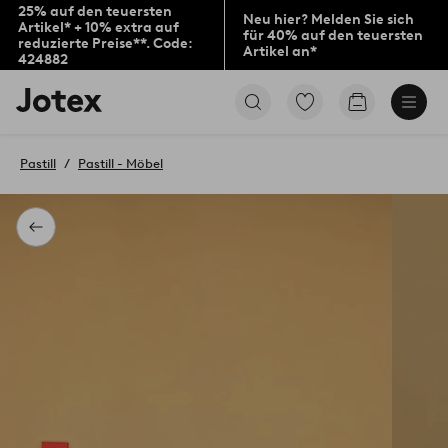
25% auf den teuersten
Neu hier? Melden Sie sich
Artikel* + 10% extra auf
für 40% auf den teuersten
reduzierte Preise**. Code:
Artikel an*
424882
Jotex-
Zu
Zum
Logo
den
Warenkorb
–
als
zur
Favoriten
Pastill
Pastill - Möbel
Startseite
markierten
wechseln
Produkten
gehen
Zurück