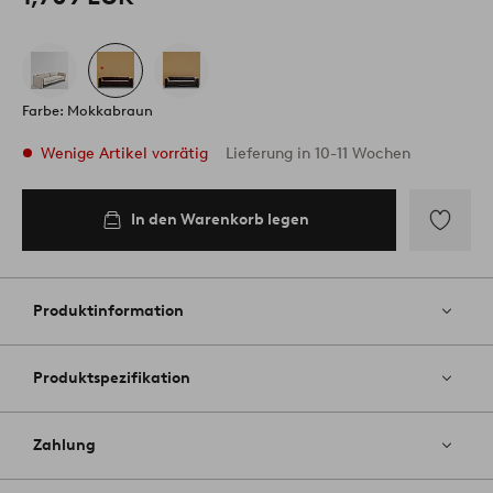
Farbe: Mokkabraun
Wenige Artikel vorrätig
Lieferung in 10-11 Wochen
In den Warenkorb legen
In den
Warenkorb
legen
Zu
Favoriten
hinzufüg
Produktinformation
Produktspezifikation
Zahlung