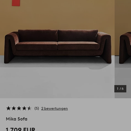
1
/
6
5
2 bewertungen
Mika Sofa
1,709 EUR