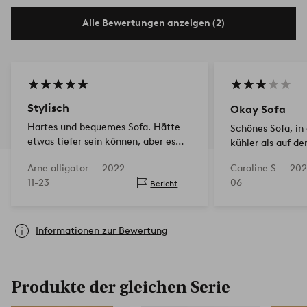
Alle Bewertungen anzeigen (2)
Stylisch
Okay Sofa
Hartes und bequemes Sofa. Hätte
Schönes Sofa, in 
etwas tiefer sein können, aber es
kühler als auf de
passt gut zu mir. Zusammen mit
Kissen können ni
Arne alligator —
2022-
Caroline S —
202
dem Podium ist es eine Kanone.
herausgenommen
11-23
06
Bericht
Haben aber Angst, dass es zu schnell
schade ist in Bez
reduziert wird. Aber das ka…
Reinigung. Fest u
Rücken.
Informationen zur Bewertung
Produkte der gleichen Serie