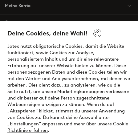
Meine Konto
Über Jotex
Deine Cookies, deine Wahl!
Unsere Dienstleistungen
Jotex nutzt obligatorische Cookies, damit die Website
funktioniert, sowie Cookies zur Analyse,
Bedingungen
personalisiertem Inhalt und um dir eine relevantere
Erfahrung auf unserer Website bieten zu können. Diese
personenbezogenen Daten und diese Cookies teilen wir
mit den Werbe- und Analyseunternehmen, mit denen wir
Sichere Zahlungen - Jetzt bezahlen oder aufteilen
arbeiten. Dies dient dazu, zu analysieren, wie du die
Seite nutzt, um unsere Marketingkampagnen verbessern
Möchtest du mehr über
unsere
und dir besser auf deine Person zugeschnittene
Zahlungsmöglichkeiten
erfahren?
Werbeanzeigen anzeigen zu können. Wenn du auf
„Akzeptieren“ klickst, stimmst du unserer Anwendung
von Cookies zu. Du kannst deine Auswahl unter
„Einstellungen“ anpassen und mehr über unsere
Cookie-
Richtlinie erfahren
.