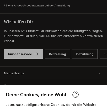
* Siehe Angebotsbedingungen bei der Anmeldung
Wir helfen Dir
In unseren FAQ findest Du Antworten auf die häufigsten Fragen.
Hier erfährst Du auch, wie Du uns am einfachsten kontaktieren
kannst.
Kundenservice
Bestellung
Bezahlung
L
Meine Konto
Über Jotex
Deine Cookies, deine Wahl!
Unsere Dienstleistungen
Jotex nutzt obligatorische Cookies, damit die Website