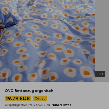
1
/
4
OVO Bettbezug organisch
19.79 EUR
Outlet
Ursprünglicher Preis
32.99 EUR
Nähere Infos