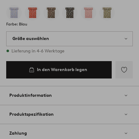
Farbe: Blau
Größe auswählen
Alle Größen vorrätig
Lieferung in 4-6 Werktage
140X200
In den Warenkorb legen
In den
Warenkorb
legen
Zu
Favoriten
hinzufüg
Produktinformation
Produktspezifikation
Zahlung