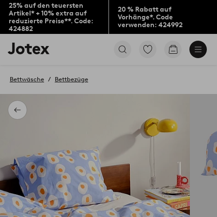
25% auf den teuersten
20 % Rabatt auf
Artikel* + 10% extra auf
Vorhänge*. Code
reduzierte Preise**. Code:
verwenden: 424992
424882
Jotex-
Zu
Zum
Logo
den
Warenkorb
–
als
zur
Favoriten
Bettwäsche
Bettbezüge
Startseite
markierten
wechseln
Produkten
gehen
Zurück