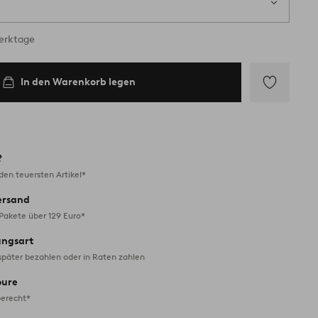
Werktage
In den Warenkorb legen
Zu
Favoriten
hinzufügen
?
en teuersten Artikel*
ersand
 Pakete über 129 Euro*
ungsart
später bezahlen oder in Raten zahlen
oure
erecht*