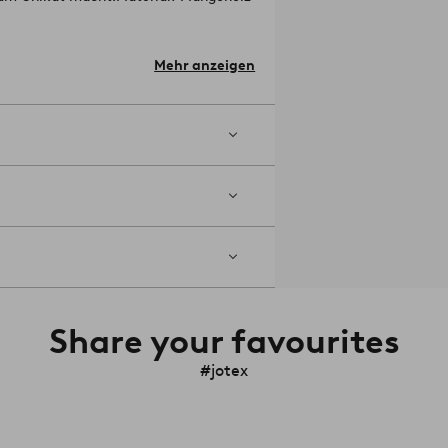
Mehr anzeigen
sofort aufwischen. Saure Flüssigkeiten
beste Schutz ist die regelmäßige Pflege
ke mit einem breiten Einsatzspektrum.
lnummer: 1721575-01-0
Share your favourites
#jotex