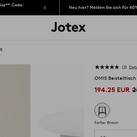
ise**. Code:
Neu hier? Melden Sie sich für 40
Jotex-
Logo
–
zur
Startseite
he
wechseln
2
Deta
OMIS Beistelltisc
194.25 EUR
2
Farbe: Braun