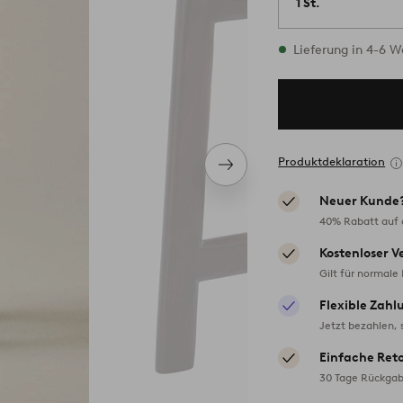
1 St.
Vorrätig
Lieferung in 4-6 
Produktdeklaration
Nächstes
Produkt
Neuer Kunde
40% Rabatt auf d
Kostenloser V
Gilt für normale
Flexible Zahl
Jetzt bezahlen, 
Einfache Ret
30 Tage Rückgab