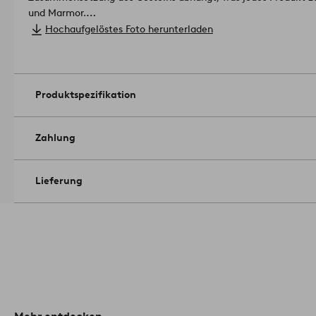
und Marmor.
Größe: Höhe 50 cm, Tischplatte Ø 50 cm.
Hochaufgelöstes Foto herunterladen
Belastbarkeit: 75 kg.
Pflegehinweis: Feucht abwischbar. Verschüttete Flüssigkeiten 
wie Wein, Essig, Saft von Zitrusfrüchten usw. vermeiden. Der 
mit Spezialöl.
Produktspezifikation
Tipp: Beistelltische sind äußerst praktische kleine Möbelstüc
Sie lassen sich mühelos platzieren und leicht bewegen.
Artike
Zahlung
Lieferung