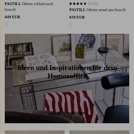
PASTILL
Odette schlafcouch
3,5
(2)
3,5 basierend auf 2 Bewertungen
bouclé
PASTILL
Odette sessel aus bouclé
849 EUR
659 EUR
1 Farbe
1 Farbe
Ideen und Inspirationen für dein
Homoeoffice
Lass dich inspirieren