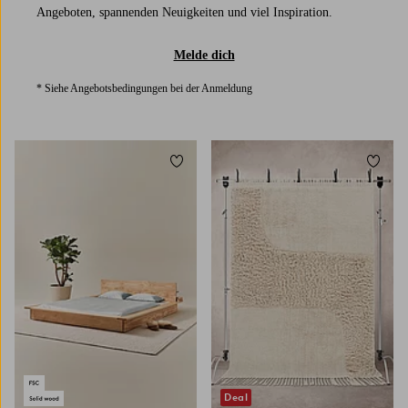
Angeboten, spannenden Neuigkeiten und viel Inspiration.
Melde dich
* Siehe Angebotsbedingungen bei der Anmeldung
Zu Favoriten hinzufügen
Zu Fa
Deal