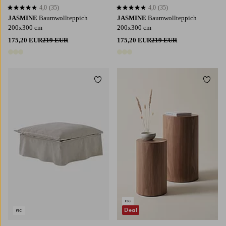
4,0
(35)
4,0
(35)
4,0 basierend auf 35 Bewertungen
4,0 basierend auf 35 Bewertungen
JASMINE
Baumwollteppich
JASMINE
Baumwollteppich
200x300 cm
200x300 cm
175,20 EUR
219 EUR
175,20 EUR
219 EUR
3 Farben
3 Farben
Zu Favoriten hinzufügen
Zu Fa
Deal