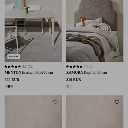
4,1
(12)
4,7
(6)
4,1 basierend auf 12 Bewertungen
4,7 basierend auf 6 Bewertungen
MENTON
Esstisch 90x200 cm
ZAMORA
Kopfteil 90 cm
699 EUR
219 EUR
3 Farben
2 Farben
Zu Favoriten hinzufügen
Zu Fa