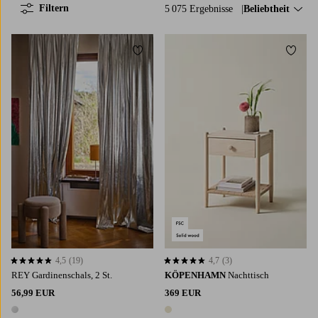
Filtern
5 075 Ergebnisse
Sortieren nach:
Beliebtheit
Zu Favoriten hinzufügen
Zu Fa
220
250
300
4,5
(19)
4,7
(3)
4,5 basierend auf 19 Bewertungen
4,7 basierend auf 3 Bewertungen
REY Gardinenschals, 2 St.
KÖPENHAMN
Nachttisch
56,99 EUR
369 EUR
1 Farbe
1 Farbe