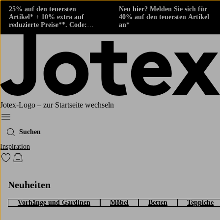
25% auf den teuersten
Neu hier? Melden Sie sich für
Artikel* + 10% extra auf
40% auf den teuersten Artikel
reduzierte Preise**. Code:
an*
424882
Jotex-Logo – zur Startseite wechseln
Ellos‘ Menü
Suchen
Inspiration
Zu den als Favoriten markierten Produkten gehen
Zum Warenkorb
Neuheiten
Vorhänge und Gardinen
Möbel
Betten
Teppiche