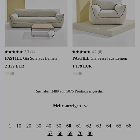
3,3
(4)
4,2
(6)
3,3 basierend auf 4 Bewertungen
4,2 basierend auf 6 Bewertungen
PASTILL
Gia Sofa aus Leinen
PASTILL
Gia Sessel aus Leinen
2 359 EUR
1 179 EUR
3 Farben
3 Farben
Sie haben 3480 von 5075 Produkte angesehen
Mehr anzeigen
1
10
20
30
40
50
60
61
62
63
64
65
66
67
68
69
70
80