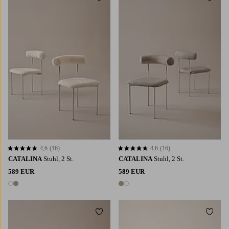
4,6
(16)
4,6
(16)
4,6 basierend auf 16 Bewertungen
4,6 basierend auf 16 Bewertungen
CATALINA
Stuhl, 2 St.
CATALINA
Stuhl, 2 St.
589 EUR
589 EUR
2 Farben
2 Farben
Zu Favoriten hinzufügen
Zu Fa