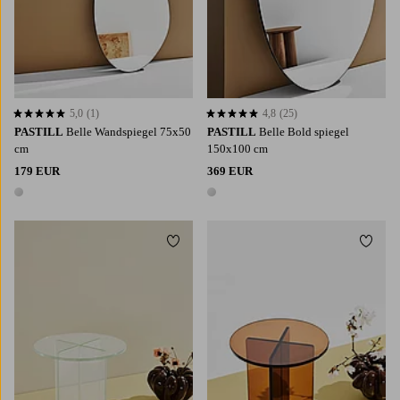
5,0
(1)
4,8
(25)
5,0 basierend auf 1 Bewertungen
4,8 basierend auf 25 Bewertungen
PASTILL
Belle Wandspiegel 75x50
PASTILL
Belle Bold spiegel
cm
150x100 cm
179 EUR
369 EUR
1 Farbe
1 Farbe
Zu Favoriten hinzufügen
Zu Fa