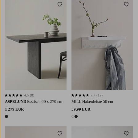
Zu Favoriten hinzufügen
Zu Fa
4,6
(8)
2,7
(12)
4,6 basierend auf 8 Bewertungen
2,7 basierend auf 12 Bewertungen
ASPELUND
Esstisch 90 x 270 cm
MILL Hakenleiste 50 cm
1 279 EUR
59,99 EUR
1 Farbe
2 Farben
Zu Favoriten hinzufügen
Zu Fa