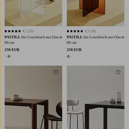
4,5
(20)
4,5
(20)
4,5 basierend auf 20 Bewertungen
4,5 basierend auf 20 Bewertungen
PASTILL
Iris Couchtisch aus Glas ⌀
PASTILL
Iris Couchtisch aus Glas ⌀
60 cm
60 cm
259 EUR
259 EUR
2 Farben
2 Farben
Zu Favoriten hinzufügen
Zu Fa