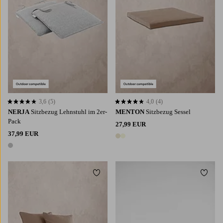
3,6
(5)
4,0
(4)
3,6 basierend auf 5 Bewertungen
4,0 basierend auf 4 Bewertungen
NERJA
Sitzbezug Lehnstuhl im 2er-
MENTON
Sitzbezug Sessel
Pack
27,99 EUR
37,99 EUR
2 Farben
1 Farbe
Zu Favoriten hinzufügen
Zu Fa