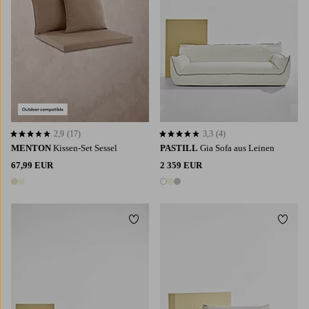
2,9
(17)
3,3
(4)
2,9 basierend auf 17 Bewertungen
3,3 basierend auf 4 Bewertungen
MENTON
Kissen-Set Sessel
PASTILL
Gia Sofa aus Leinen
67,99 EUR
2 359 EUR
2 Farben
3 Farben
Zu Favoriten hinzufügen
Zu Fa