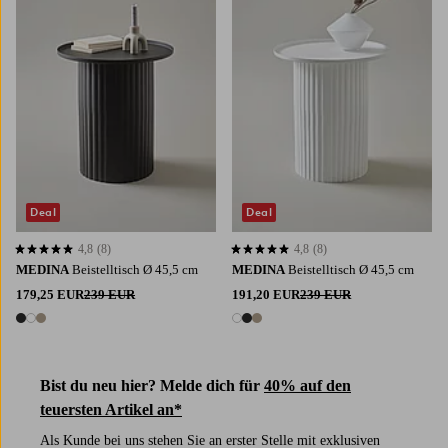
Deal
Deal
4,8
(8)
4,8
(8)
4,8 basierend auf 8 Bewertungen
4,8 basierend auf 8 Bewertungen
MEDINA
Beistelltisch Ø 45,5 cm
MEDINA
Beistelltisch Ø 45,5 cm
179,25 EUR
239 EUR
191,20 EUR
239 EUR
3 Farben
3 Farben
Bist du neu hier? Melde dich für
40% auf den
teuersten Artikel an*
Als Kunde bei uns stehen Sie an erster Stelle mit exklusiven