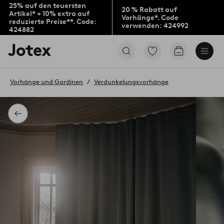
25% auf den teuersten
20 % Rabatt auf
Artikel* + 10% extra auf
Vorhänge*. Code
reduzierte Preise**. Code:
verwenden: 424992
424882
Jotex-
Zu
Zum
Logo
den
Warenkorb
–
als
zur
Favoriten
Vorhänge und Gardinen
Verdunkelungsvorhänge
Startseite
markierten
wechseln
Produkten
gehen
Zurück