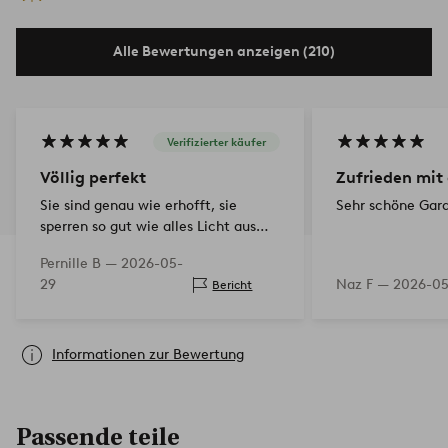
Alle Bewertungen anzeigen (210)
Verifizierter käufer
Völlig perfekt
Zufrieden mit 
Sie sind genau wie erhofft, sie
Sehr schöne Gar
sperren so gut wie alles Licht aus
und hängen schön im Raum, ohne zu
Pernille B —
2026-05-
schwer zu sein
29
Naz F —
2026-0
Bericht
Informationen zur Bewertung
Passende teile