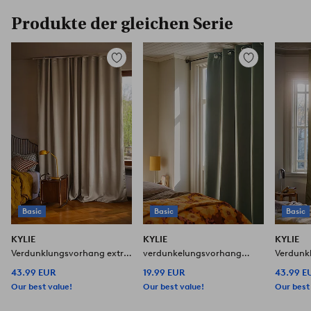
Produkte der gleichen Serie
Zu
Zu
Favoriten
Favoriten
hinzufügen
hinzufügen
Basic
Basic
Basic
KYLIE
KYLIE
KYLIE
Verdunklungsvorhang extra
verdunkelungsvorhang
Verdunk
breit, 1 St.
Ösenschal, 1 St.
breit, 1 S
43.99 EUR
19.99 EUR
43.99 E
Our best value!
Our best value!
Our best