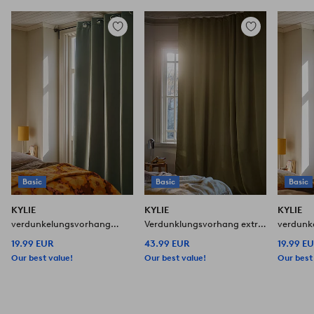
Zu
Zu
Favoriten
Favoriten
hinzufügen
hinzufügen
Basic
Basic
Basic
KYLIE
KYLIE
KYLIE
verdunkelungsvorhang
Verdunklungsvorhang extra
verdunk
Ösenschal, 1 St.
breit, 1 St.
Ösenscha
19.99 EUR
43.99 EUR
19.99 E
Our best value!
Our best value!
Our best