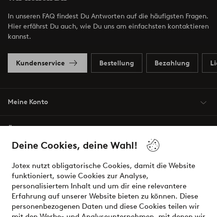
In unseren FAQ findest Du Antworten auf die häufigsten Fragen.
Hier erfährst Du auch, wie Du uns am einfachsten kontaktieren
kannst.
Kundenservice
Bestellung
Bezahlung
L
Meine Konto
Über Jotex
Deine Cookies, deine Wahl!
Unsere Dienstleistungen
Jotex nutzt obligatorische Cookies, damit die Website
funktioniert, sowie Cookies zur Analyse,
Bedingungen
personalisiertem Inhalt und um dir eine relevantere
Erfahrung auf unserer Website bieten zu können. Diese
personenbezogenen Daten und diese Cookies teilen wir
mit den Werbe- und Analyseunternehmen, mit denen wir