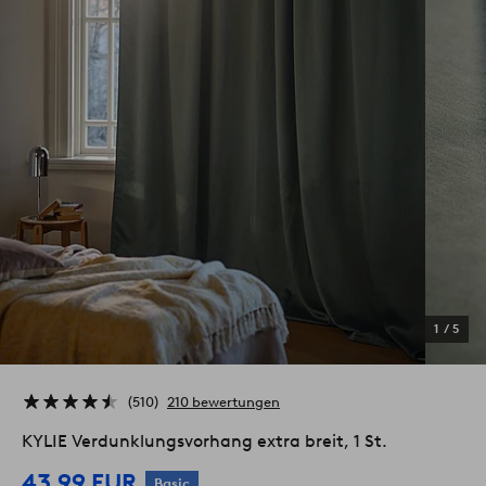
1
/
5
510
210 bewertungen
KYLIE Verdunklungsvorhang extra breit, 1 St.
43.99 EUR
Basic