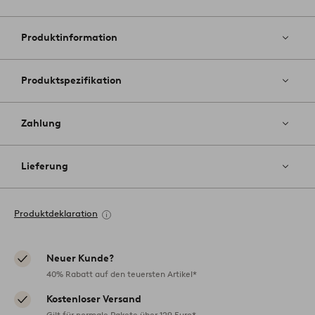
Zu
Favoriten
hinzufüg
Produktinformation
Produktspezifikation
Zahlung
Lieferung
Produktdeklaration
Neuer Kunde?
40% Rabatt auf den teuersten Artikel*
Kostenloser Versand
Gilt für normale Pakete über 129 Euro*