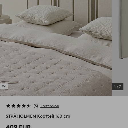
1
/
7
5
1 rezension
STRÅHOLMEN Kopfteil 160 cm
409 EUR