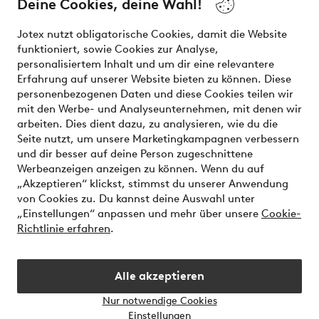
Deine Cookies, deine Wahl!
Unsere Dienstleistungen
Jotex nutzt obligatorische Cookies, damit die Website
funktioniert, sowie Cookies zur Analyse,
Bedingungen
personalisiertem Inhalt und um dir eine relevantere
Erfahrung auf unserer Website bieten zu können. Diese
personenbezogenen Daten und diese Cookies teilen wir
mit den Werbe- und Analyseunternehmen, mit denen wir
Sichere Zahlungen - Jetzt bezahlen oder aufteilen
arbeiten. Dies dient dazu, zu analysieren, wie du die
Seite nutzt, um unsere Marketingkampagnen verbessern
Möchtest du mehr über
unsere
und dir besser auf deine Person zugeschnittene
Zahlungsmöglichkeiten
erfahren?
Werbeanzeigen anzeigen zu können. Wenn du auf
„Akzeptieren“ klickst, stimmst du unserer Anwendung
von Cookies zu. Du kannst deine Auswahl unter
„Einstellungen“ anpassen und mehr über unsere
Cookie-
Richtlinie erfahren
.
Österreich - Land auswählen
Alle akzeptieren
Instagram
Facebook
Nur notwendige Cookies
Einstellungen