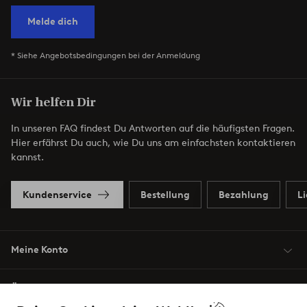
Melde dich
* Siehe Angebotsbedingungen bei der Anmeldung
Wir helfen Dir
In unseren FAQ findest Du Antworten auf die häufigsten Fragen.
Hier erfährst Du auch, wie Du uns am einfachsten kontaktieren
kannst.
Kundenservice
Bestellung
Bezahlung
L
Meine Konto
Über Jotex