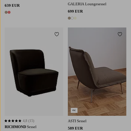
GALERIA Loungesessel
639 EUR
699 EUR
2 Farben
3 Farben
Zu Favoriten hinzufügen
Zu Fa
4,8
(15)
ASTI Sessel
4,8 basierend auf 15 Bewertungen
RICHMOND
Sessel
589 EUR