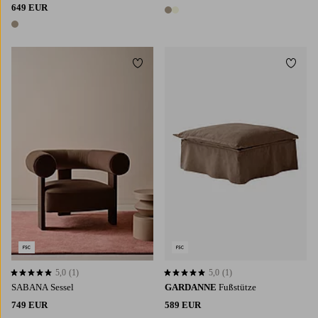
649 EUR
2 Farben
1 Farbe
Zu Favoriten hinzufügen
Zu Fa
5,0
(1)
5,0
(1)
5,0 basierend auf 1 Bewertungen
5,0 basierend auf 1 Bewertungen
SABANA Sessel
GARDANNE
Fußstütze
749 EUR
589 EUR