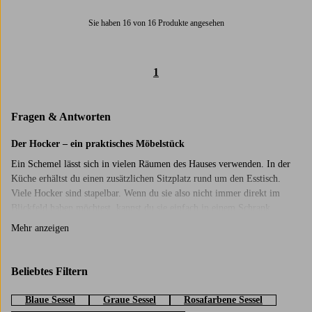
Sie haben 16 von 16 Produkte angesehen
1
Fragen & Antworten
Der Hocker – ein praktisches Möbelstück
Ein Schemel lässt sich in vielen Räumen des Hauses verwenden. In der
Küche erhältst du einen zusätzlichen Sitzplatz rund um den Esstisch.
Viele Hocker sind stapelbar. Wenn du sie also nicht immer direkt im
Blickfeld haben möchtest, kannst du sie einfach in einem Schrank
verstauen und bei Bedarf herausnehmen. Stelle einen Barhocker an die
Mehr anzeigen
Theke oder Kücheninsel und du erhältst einen wunderbaren Frühstücks-
und Kaffeeplatz. Im Wohnzimmer kann ein Schemel als schöner
Beistelltisch neben dem Sofa oder einem Sessel dienen. Perfekt für eine
Beliebtes Filtern
Lampe, eine Topfpflanze oder als Ablagefläche für Bücher und
Zeitschriften! Vielleicht kann der Hocker auch als Fußschemel
Blaue Sessel
Graue Sessel
Rosafarbene Sessel
fungieren? Im Schlafzimmer und Flur ist es oft angenehm, einen