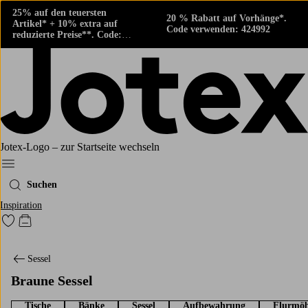
25% auf den teuersten
20 % Rabatt auf Vorhänge*.
Artikel* + 10% extra auf
Code verwenden: 424992
reduzierte Preise**. Code:
424882
Jotex-Logo – zur Startseite wechseln
Ellos‘ Menü
Suchen
Inspiration
Zu den als Favoriten markierten Produkten gehen
Zum Warenkorb
Sessel
Braune Sessel
Tische
Bänke
Sessel
Aufbewahrung
Flurmöb