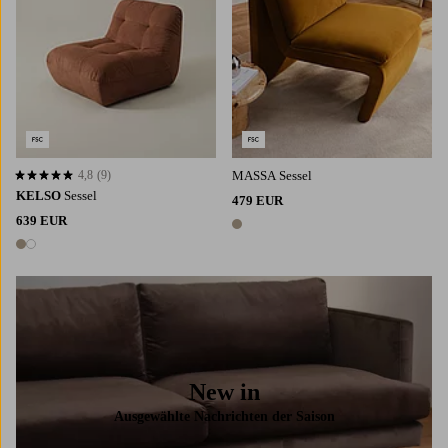
4,8
(9)
MASSA Sessel
4,8 basierend auf 9 Bewertungen
KELSO
Sessel
479 EUR
639 EUR
1 Farbe
2 Farben
New in
Ausgewählte Nachrichten der Saison