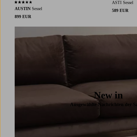
ASTI Sessel
3,0 basierend auf 1 Bewertungen
AUSTIN
Sessel
589 EUR
899 EUR
New in
Ausgewählte Nachrichten der S