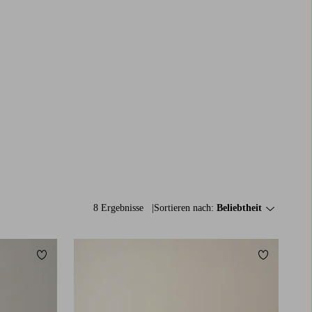
8 Ergebnisse
Sortieren nach:
Beliebtheit
Zu Favoriten hinzufügen
Zu Favorit