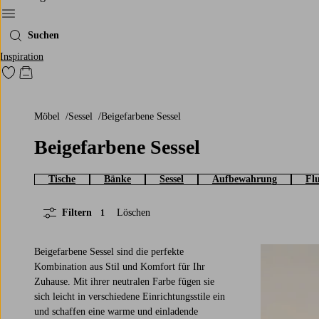
Ellos‘ Menü
Suchen
Inspiration
Zu den als Favoriten markierten Produkten gehen
Zum Warenkorb
Möbel
Sessel
Beigefarbene Sessel
Beigefarbene Sessel
Tische
Bänke
Sessel
Aufbewahrung
Fl
Filtern
Löschen
1
Beigefarbene Sessel sind die perfekte
Kombination aus Stil und Komfort für Ihr
Zuhause. Mit ihrer neutralen Farbe fügen sie
sich leicht in verschiedene Einrichtungsstile ein
und schaffen eine warme und einladende