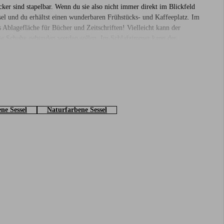
ker sind stapelbar. Wenn du sie also nicht immer direkt im Blickfeld
el und du erhältst einen wunderbaren Frühstücks- und Kaffeeplatz. Im
Ablagefläche für Bücher und Zeitschriften! Vielleicht kann der
die Schuhe gebunden werden sollen. Im Schlafzimmer kann der
nd Farben, die perfekt passen, wenn du eine zusätzliche Sitz- oder
en Einrichtungsstil ab oder wähle ein Modell, das ein wunderbarer
läd gör den ännu mer mysig, perfekt för en stunds paus mitt i dagen.
ne Sessel
Naturfarbene Sessel
n stil du väljer blir fåtöljen snabbt en favoritplats hemma.