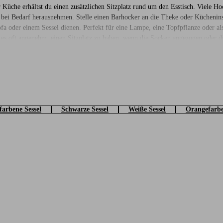
Küche erhältst du einen zusätzlichen Sitzplatz rund um den Esstisch. Viele Hoc
 bei Bedarf herausnehmen. Stelle einen Barhocker an die Theke oder Küchenins
 oder einem Sessel dienen. Perfekt für eine Lampe, eine Topfpflanze oder als 
 es oft angenehm, einen Sitzplatz zu haben, wenn die Socken angezogen oder 
. Bei Jotex findest du eine große Auswahl an Hockern in verschiedenen Stilen u
, es gibt aber auch Modelle aus Metall und Stoff. Stimme den Hocker auf dein
apa en liten läshörna med ett
sidobord
och en
golvlampa
. En mjuk
kudde
och en p
farbene Sessel
Schwarze Sessel
Weiße Sessel
Orangefarbe
. Här hittar du både billigare fåtöljer och mer exklusiva varianter. Oavsett vilke