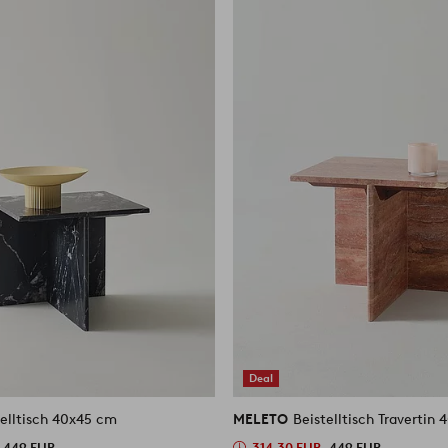
Deal
telltisch 40x45 cm
MELETO
Beistelltisch Tra
449 EUR
314.30 EUR
449 EUR