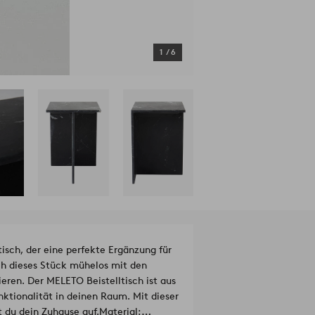
1
/
6
ch, der eine perfekte Ergänzung für
ich dieses Stück mühelos mit den
ren. Der MELETO Beistelltisch ist aus
ktionalität in deinen Raum. Mit dieser
 du dein Zuhause auf.
Material: