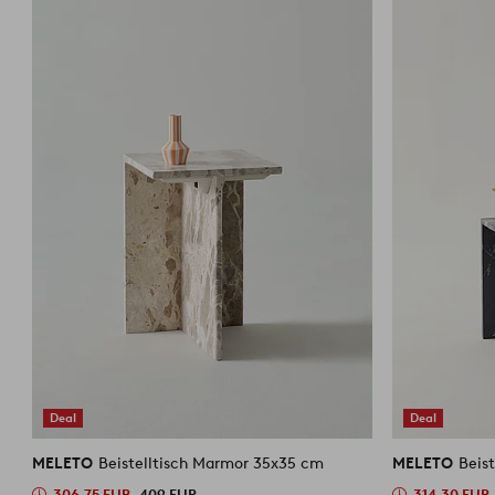
Deal
Deal
MELETO
Beistelltisch Marmor 35x35 cm
MELETO
Beis
306.75 EUR
409 EUR
314.30 EUR