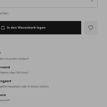
Wochen
In den Warenkorb legen
Zu
Favoriten
hinzufügen
?
en teuersten Artikel*
ersand
 Pakete über 129 Euro*
ungsart
später bezahlen oder in Raten zahlen
oure
erecht*