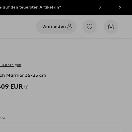
% auf den teuersten Artikel an*
Schli
Anmelden
Zu
Zum
den
Warenko
als
Favoriten
markierten
Produkten
gehen
ils anzeigen
isch Marmor 35x35 cm
409 EUR
mor