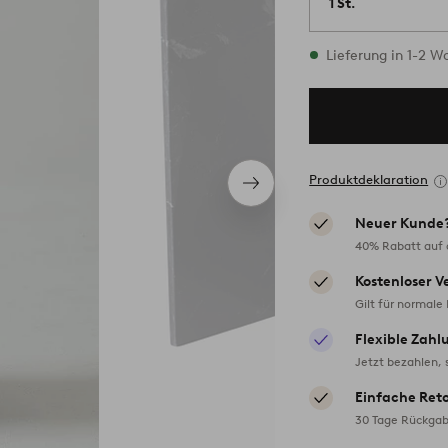
1 St.
Vorrätig
Lieferung in 1-2 
Produktdeklaration
Nächstes
Produkt
Neuer Kunde
40% Rabatt auf d
Kostenloser V
Gilt für normale
Flexible Zahl
Jetzt bezahlen, 
Einfache Ret
30 Tage Rückgab