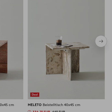
Nächs
Produ
Deal
vertin 40x45 cm
MELETO
Beistelltisch 40x45 cm
M
336.75 EUR
449 EUR